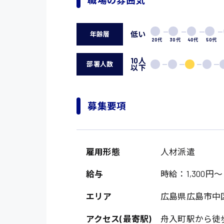
低い
年齢層
20代
30代
40代
50代
10人
部署人数
以下
募集要項
雇用形態
人材派遣
給与
時給：1,300円～
エリア
広島県広島市中
アクセス(最寄駅)
舟入町駅から徒