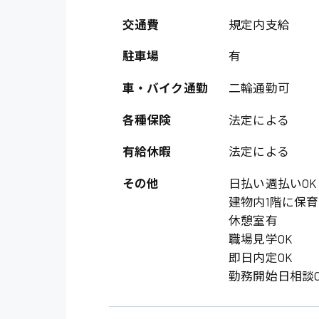
オフィスワーク系
福岡県
時給1300円〜
交通費
規定内支給
貿易事務
熊本県
時給1400円〜
駐車場
有
愛知県
総務事務
千葉県
車・バイク通勤
二輪通勤可
医療事務
鳥取県
各種保険
法定による
IT・クリエイティブ
有給休暇
法定による
DTPオペレーター
システムエンジニア
その他
日払い週払いOK
建物内1階に保
販売・サービス・フ
休憩室有
職場見学OK
経営企画
即日内定OK
接客
勤務開始日相談O
ラウンダー営業
その他の専門職