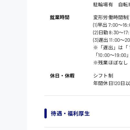
駐輪場有 自転
就業時間
変形労働時間制(
(1)早出 7:00〜16
(2)日勤 8:30〜17
(3)遅出 11:00〜
※「遅出」は「 11
「10:00〜19:
※残業ほぼなし
製造・軽作業・物流
休日・休暇
シフト制
広島市中区
組立、加工
年間休日120日
広島市佐伯区
軽作業
廿日市市
介護・医療系
時給1200円～
山県郡
待遇・福利厚生
時給制すべて
医師
大竹市
日給制すべて