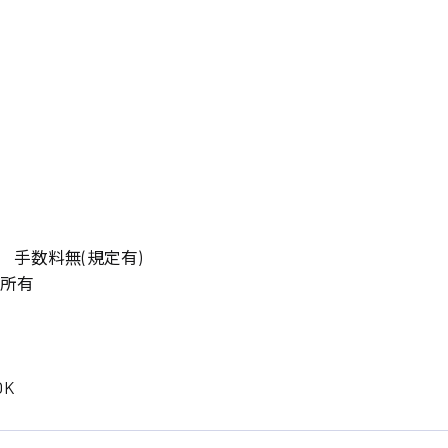
岡山県
大阪府
時給1200円〜
時給1100円〜
データ入力
コールセンターオペレータ
東京都
島根県
ー
日給9000円〜
日給8000円〜
宮城県
神奈川県
経理事務
営業事務
尾道市
徳島県
翻訳、通訳
系
CADオペレーター
WEBデザイナー
プログラマー
カスタマーエンジニア
 手数料無(規定有)
育所有
ード系
販売
レジ
調理
洗い場
K
ルート営業