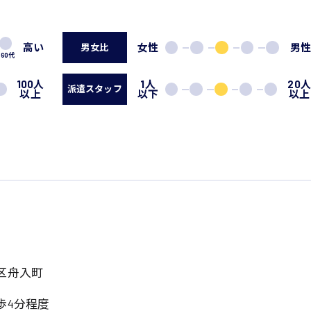
高い
女性
男
男女比
60代
100人
1人
20
派遣スタッフ
以上
以下
以上
区舟入町
歩4分程度