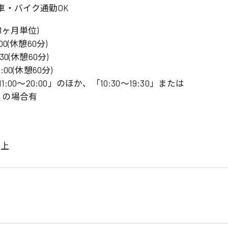
車・バイク通勤OK
1ヶ月単位)
:00(休憩60分)
:30(休憩60分)
20:00(休憩60分)
:00〜20:00」のほか、「10:30〜19:30」または
00」の場合有
系
広島市東区
広島市南区
製造オペレーター
検品・包装・箱詰め
以上
広島市安佐南区
広島市安佐北区
フォークリフト
呉市
東広島市
時給1300円～
時給1400円～
安芸太田町
安芸郡
日給8000円～
日給9000円～
介護職
看護助手
三次市
三原市
月給制すべて
時給1000円～