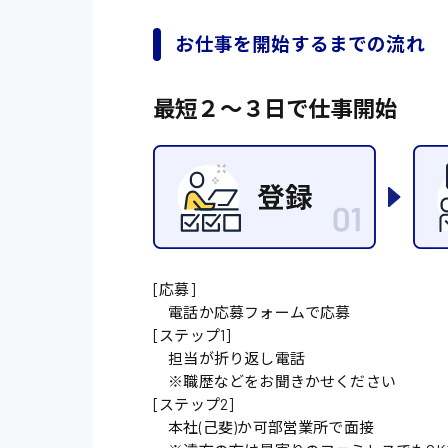
お仕事を開始するまでの流れ
施設管理・整備
配送・ドライバー
最短２〜３日で仕事開始
[応募]
電話か応募フォームで応募
[ステップ1]
担当が折り返し電話
※職歴などをお聞きかせください
[ステップ2]
本社(己斐)か可部営業所で面接