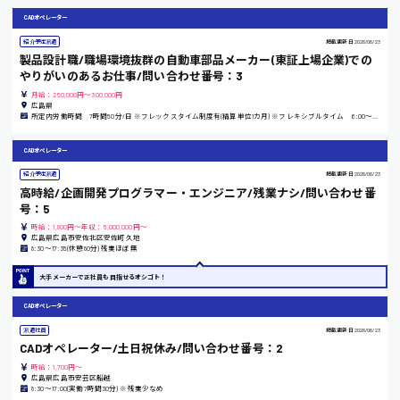
岡山県
CADオペレーター
紹介予定派遣
掲載更新日
2026/06/23
時給1100円～
製品設計職/職場環境抜群の自動車部品メーカー(東証上場企業)での
やりがいのあるお仕事/問い合わせ番号：3
大阪府
月給：250,000円～300,000円
広島県
所定内労働時間 7時間50分/日 ※フレックスタイム制度有(精算単位1カ月) ※フレキシブルタイム 6:00～20:00 ※コアタイム 11:00～14:00
CADオペレーター
竹原市
紹介予定派遣
掲載更新日
2026/06/23
高時給/企画開発プログラマー・エンジニア/残業ナシ/問い合わせ番
時給1300円〜
号：5
時給：1,800円～年収：5,000,000円～
広島県広島市安佐北区安佐町久地
熊本県
8:30〜17:35(休憩80分) 残業ほぼ無
大手メーカーで正社員も目指せるオシゴト！
CADオペレーター
東京都
派遣社員
掲載更新日
2026/06/23
時給1200円〜
CADオペレーター/土日祝休み/問い合わせ番号：2
時給：1,700円～
広島県広島市安芸区船越
8:30〜17:00(実働7時間30分) ※残業少なめ
島根県