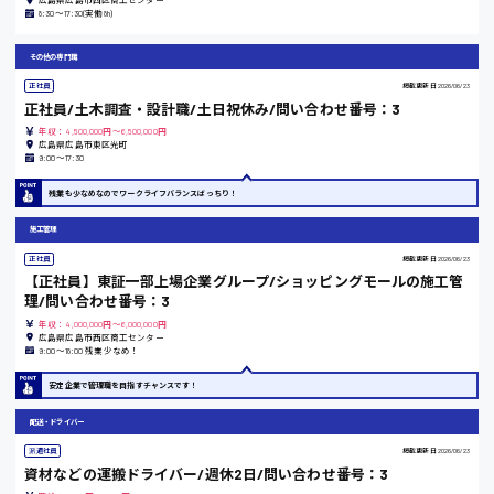
広島県広島市西区商工センター
8:30〜17:30(実働8h)
熊本県
その他の専門職
正社員
掲載更新日
2026/06/23
正社員/土木調査・設計職/土日祝休み/問い合わせ番号：3
東京都
年収：4,500,000円～6,500,000円
広島県広島市東区光町
9:00〜17:30
時給1200円〜
残業も少なめなのでワークライフバランスばっちり！
施工管理
島根県
正社員
掲載更新日
2026/06/23
【正社員】東証一部上場企業グループ/ショッピングモールの施工管
理/問い合わせ番号：3
年収：4,000,000円～6,000,000円
香川県
広島県広島市西区商工センター
9:00〜18:00 残業少なめ！
時給1100円〜
安定企業で管理職を目指すチャンスです！
配送・ドライバー
愛知県
派遣社員
掲載更新日
2026/06/23
資材などの運搬ドライバー/週休2日/問い合わせ番号：3