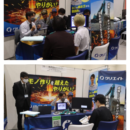
時給1300円～
広島市南区
フォークリフト
介護・医療系
医師
広島市西区
介護職
看護助手
時給1400円～
看護師
広島市佐伯区
オフィスワーク系
貿易事務
広島市安佐南区
データ入力
コールセンターオペレーター
一般事務
時給1500円以上
広島市安佐北区
総務事務
経理事務
営業事務
広島市安芸区
受付事務
医療事務
翻訳、通訳
時給制すべて
廿日市市
IT・クリエイティブ系
DTPオペレーター
CADオペレーター
呉市
WEBデザイナー