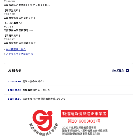
〒733-0812
広島市西区己斐本町2-6-18 クリエイトビル
千葉県
【可部営業所】
〒731-0223
広島市安佐北区可部南4-17-5
【五日市事業所】
尾道市
〒731-5161
日給9000円〜
広島市佐伯区五日市港2-2-1
【沼田事業所】
〒731-3167
広島市安佐南区大塚西2-22-7
徳島県
会社概要はこちら
アクセスマップはこちら
高知県
日給8000円〜
お知らせ
すべて見る
2026.08.03
夏季休業のお知らせ
鳥取県
2026.07.06
お仕事情報更新しました！
2026.06.24
2026年度 熱中症対策継続実施について