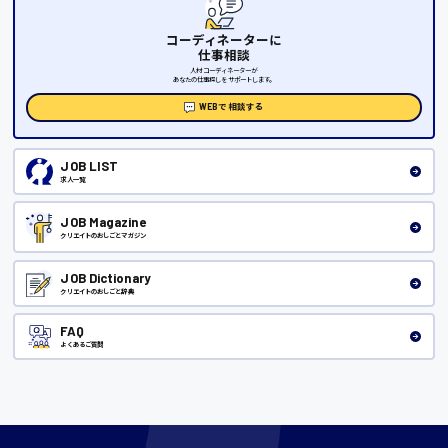
三次市
コーディネーターに
月給制すべて
仕事相談
人材コーディネーターが
三原市
あなたの仕事探しをサポートします。
WEBで相談する
福山市
JOB LIST
時給1000円～
求人一覧
福岡県
JOB Magazine
クリエイトのおしごとマガジン
岡山県
JOB Dictionary
時給1100円～
クリエイトのおしごと辞典
大阪府
FAQ
よくあるご質問
竹原市
時給1300円〜
熊本県