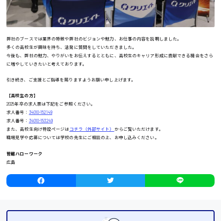
校正・編集
日給8000円～
システムエンジニア
東広島市
プログラマー
カスタマーエンジニア
弊社のブースでは業界の特徴や弊社のビジョンや魅力、お仕事の内容を説明しました。
多くの高校生が興味を持ち、活発に質問をしていただきました。
販売・サービス・フード系
安芸高田市
今後も、弊社の魅力、やりがいをお伝えするとともに、高校生のキャリア形成に貢献できる機会をさら
経営企画
に増やしていきたいと考えております。
販売
日給9000円～
引き続き、ご支援とご指導を賜りますようお願い申し上げます。
レジ
山県郡
ホール
【高校生の方】
接客
2025年卒の求人票は下記をご参照ください。
調理
安芸太田町
求人番号：
34010-152149
洗い場
求人番号：
34010-153249
営業
また、高校生向け特設ページは
コチラ（外部サイト）
からご覧いただけます。
日給10000円以上
職場見学や応募については学校の先生にご相談の上、お申し込みください。
ラウンダー営業
安芸郡
ルート営業
管轄ハローワーク
その他の専門職
広島
山口県
施設管理・整備
清掃
日給制すべて
施工管理
大竹市
自動車整備士
配送・ドライバー