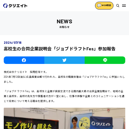
WEB相談
NEWS
お知らせ
2024/07/16
高校生の合同企業説明会「ジョブドラフトFes」参加報告
株式会社クリエイト 採用担当です。
2024年7月12日(金)に広島産業会館で行われた、高校生の職業体験会「ジョブドラフトFes」に参加いたし
ました。
「ジョブドラフトFes」は、高校生と企業が直接交流できる国内最大級の合同企業説明会で、地域の企
業と高校生、高校の先生方や保護者の方が一堂に会し、仕事の体験や企業とのコミュニケーションを通
広島市中区
時給1200円～
製造・軽作業・物流系
じて将来について考える機会を提供します。
組立、加工
製造オペレーター
広島市東区
検品・包装・箱詰め
ピッキング・仕分け
軽作業