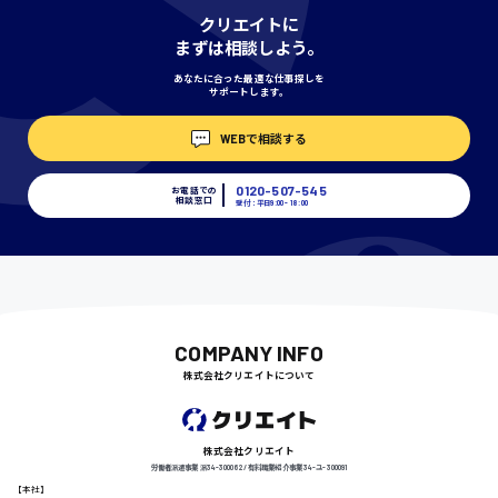
クリエイトに
まずは相談しよう。
東京都
あなたに合った最適な仕事探しを
時給1200円〜
サポートします。
島根県
WEBで相談する
0120-507-545
お電話での
香川県
相談窓口
受付：平日9:00 - 18:00
時給1100円〜
愛知県
宮城県
時給1000円〜
COMPANY INFO
株式会社クリエイトについて
神奈川県
株式会社クリエイト
埼玉県
労働者派遣事業 派34-300062 / 有料職業紹介事業 34-ユ-300091
時給1400円〜
【本社】