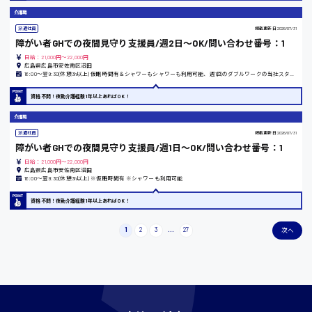
東京都
介護職
時給1200円〜
派遣社員
掲載更新日
2026/07/31
障がい者GHでの夜間見守り支援員/週2日～OK/問い合わせ番号：1
日給：21,000円～22,000円
広島県広島市安佐南区沼田
島根県
16:00〜翌9:30(休憩3h以上) 仮眠時間有＆シャワーもシャワーも利用可能、週1回のダブルワークの当社スタッフ多数在籍
資格不問！夜勤介護経験1年以上あればOK！
介護職
香川県
派遣社員
掲載更新日
2026/07/31
時給1100円〜
障がい者GHでの夜間見守り支援員/週1日～OK/問い合わせ番号：1
日給：21,000円～22,000円
広島県広島市安佐南区沼田
16:00〜翌9:30(休憩3h以上) ※仮眠時間有 ※シャワーも利用可能
愛知県
資格不問！夜勤介護経験1年以上あればOK！
1
2
3
...
27
次へ
宮城県
時給1000円〜