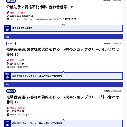
派遣社員
掲載更新日
2026/08/03
福岡県
介護助手 / 資格不問/問い合わせ番号：2
時給：1,100円～
広島県広島市西区井口
(1)7:00〜16:00 (2)8:30〜17:30 (3)10:00〜19:00 ※(1)(2)(3)で固定勤務可
岡山県
中高年の方も活躍中！
販売
時給1100円～
派遣社員
掲載更新日
2026/07/31
経験者優遇/お客様の笑顔を作る！/携帯ショップクルー/問い合わせ
大阪府
番号:12
時給：1,500円～
香川県高松市
10:00〜19:00(休憩1h)
経験が活きるオシゴトです！日払い/週払い手数料無料！
竹原市
販売
時給1300円〜
派遣社員
掲載更新日
2026/07/31
経験者優遇/お客様の笑顔を作る！/携帯ショップクルー/問い合わせ
番号:12
熊本県
時給：1,500円～
山口県下松市
10:00〜19:00(休憩1h)
経験が活きるオシゴトです！日払い/週払い手数料無料！