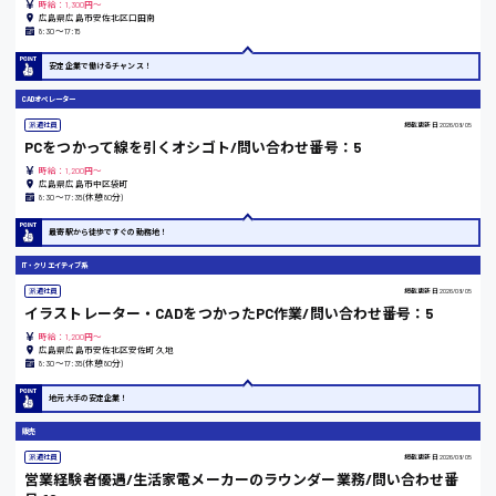
時給：1,300円～
その他の専門職
広島県広島市安佐北区口田南
東広島市
8:30〜17:15
施設管理・整備
清掃
安定企業で働けるチャンス！
施工管理
CADオペレーター
自動車整備士
安芸高田市
配送・ドライバー
派遣社員
掲載更新日
2026/08/05
PCをつかって線を引くオシゴト/問い合わせ番号：5
時給：1,200円～
広島県広島市中区袋町
日給9000円～
8:30〜17:35(休憩80分)
山県郡
最寄駅から徒歩ですぐの勤務地！
IT・クリエイティブ系
派遣社員
掲載更新日
2026/08/05
イラストレーター・CADをつかったPC作業/問い合わせ番号：5
安芸太田町
時給：1,200円～
広島県広島市安佐北区安佐町久地
8:30〜17:35(休憩80分)
日給10000円以上
地元大手の安定企業！
安芸郡
販売
派遣社員
掲載更新日
2026/08/05
営業経験者優遇/生活家電メーカーのラウンダー業務/問い合わせ番