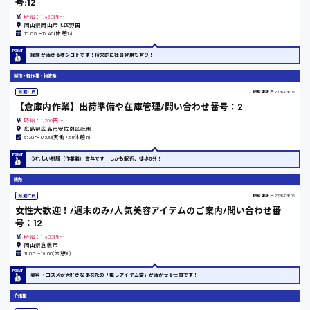
号:12
山口県
時給：1,450円～
岡山県岡山市北区野田
10:00～18:45(休憩1h)
日給制すべて
経験が活きるオシゴトです！将来的に社員登用も有り！
大竹市
製造・軽作業・物流系
派遣社員
掲載更新日
2026/08/05
【倉庫内作業】出荷準備や在庫管理/問い合わせ番号：2
時給：1,200円～
広島県広島市安佐南区祇園
三次市
8:30〜17:00(実働7.5h休憩1h)
うれしい制服（作業着）貸与です！しかも駅近、徒歩5分！
月給制すべて
販売
三原市
派遣社員
掲載更新日
2026/08/05
女性大歓迎！/週末のみ/人気美容アイテムのご案内/問い合わせ番
号：12
時給：1,400円～
岡山県倉敷市
11:00〜19:00(休憩1h)
福山市
美容・コスメが大好きなあなたの「推しアイテム愛」が活かせる仕事です！
時給1000円～
介護職