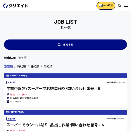
WEB相談
JOB LIST
求人一覧
検索する
検索結果
（473件）
新着順
時給順
日給順
月給順
販売・サービス・フード系
派遣社員
掲載更新日
2026/08/05
午前中限定/スーパーでお惣菜作り/問い合わせ番号：5
時給：1,200円～
広島県広島市安佐南区伴南
8:00〜12:00
製造・軽作業・物流系
派遣社員
掲載更新日
2026/08/05
スーパーでのシール貼り･品出し作業/問い合わせ番号：5
時給：1,150円～