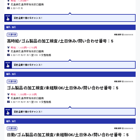
時給：1,250円～
広島県広島市安佐北区口田南
医療事務
広島市安佐南区
8:30〜17:15
翻訳、通訳
安定企業で働けるチャンス！
IT・クリエイティブ系
DTPオペレーター
組立、加工
時給1500円以上
CADオペレーター
広島市安佐北区
派遣社員
掲載更新日
2026/08/05
WEBデザイナー
高時給/ゴム製品の加工検査/土日休み/問い合わせ番号：5
校正・編集
時給：1,400円～1,750円
広島県広島市安佐北区口田南
システムエンジニア
8:30〜17:15/17:15〜翌1:55 ※交替勤務
プログラマー
広島市安芸区
カスタマーエンジニア
安定企業で働けるチャンス！
販売・サービス・フード系
組立、加工
経営企画
派遣社員
掲載更新日
2026/08/05
時給制すべて
販売
ゴム製品の加工検査/未経験OK/土日休み/問い合わせ番号：5
廿日市市
レジ
時給：1,300円～1,625円
広島県広島市安佐北区口田南
ホール
8:30〜17:15/17:15〜翌1:55 ※交替勤務
接客
調理
安定企業で働けるチャンス！
洗い場
呉市
組立、加工
営業
ラウンダー営業
派遣社員
掲載更新日
2026/08/05
日勤/ゴム製品の加工検査/未経験OK/土日休み/問い合わせ番号：5
ルート営業
日給8000円～