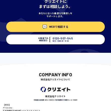
クリエイトに
神奈川県
まずは相談しよう。
あなたに合った最適な仕事探しを
サポートします。
埼玉県
時給1400円〜
WEBで相談する
0120-507-545
お電話での
相談窓口
受付：平日9:00 - 18:00
千葉県
尾道市
日給9000円〜
COMPANY INFO
株式会社クリエイトについて
徳島県
株式会社クリエイト
労働者派遣事業 派34-300062 / 有料職業紹介事業 34-ユ-300091
【本社】
〒733-0812
高知県
広島市西区己斐本町2-6-18 クリエイトビル