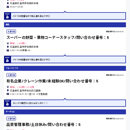
広島県広島市安佐南区伴南
広島市中区
時給1200円～
18:00〜22:00
製造・軽作業・物流系
組立、加工
バイトの定番なので初心者も安心です◎
製造オペレーター
販売
検品・包装・箱詰め
派遣社員
掲載更新日
2026/08/05
ピッキング・仕分け
広島市東区
スーパーの野菜・果物コーナースタッフ/問い合わせ番号：5
軽作業
時給：1,200円～
フォークリフト
広島県広島市安佐南区伴南
8:00〜12:00(実働4h)
介護・医療系
時給1300円～
医師
広島市南区
バイトの定番なので初心者も安心です◎
介護職
フォークリフト
看護助手
看護師
派遣社員
掲載更新日
2026/08/05
有名企業/クレーン作業/未経験OK/問い合わせ番号：5
オフィスワーク系
広島市西区
時給：1,300円～1,625円
貿易事務
広島県広島市安佐北区口田南
8:30〜17:15/17:15〜翌1:55 ※交替勤務
データ入力
コールセンターオペレーター
ガッツリ稼ぎたい方にはピッタリ！！
一般事務
時給1400円～
広島市佐伯区
データ入力
総務事務
経理事務
派遣社員
掲載更新日
2026/08/05
品質管理事務/土日休み/問い合わせ番号：5
営業事務
受付事務