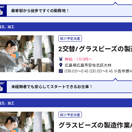
岡山県
大阪府
時給1200円〜
時給1100円〜
最寄駅から徒歩ですぐの勤務地！
データ入力
コールセンターオペレータ
東京都
島根県
ー
日給9000円〜
日給8000円〜
宮城県
神奈川県
組立、加工
経理事務
営業事務
尾道市
徳島県
翻訳、通訳
紹介予定派遣
2交替/グラスビーズの製
系
時給：1,150円～
CADオペレーター
WEBデザイナー
広島県広島市安佐北区大林
(1)16:00〜0:45 (2)0:00〜8:45 ※
プログラマー
カスタマーエンジニア
ード系
未経験者でも安心してスタートできるお仕事！
販売
レジ
組立、加工
調理
洗い場
紹介予定派遣
ルート営業
グラスビーズの製造作業