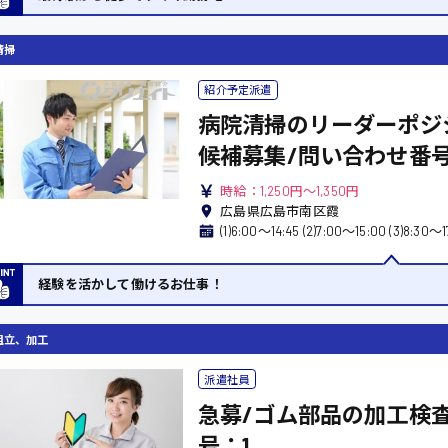
清掃
紹介予定派遣
病院清掃のリーダーポジ
候補募集/問い合わせ番号
時給：1,250円～1,350円
広島県広島市南区霞
経験を活かして働けるお仕事！
組立、加工
派遣社員
急募/ゴム部品の加工検査
号：1