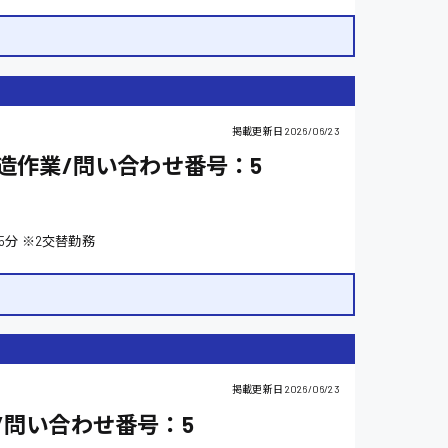
竹原市
時給1000円〜
一般事務
香川県
埼玉県
受付事務
高知県
掲載更新日
2026/06/23
造作業/問い合わせ番号：5
校正・編集
各休憩45分 ※2交替勤務
ホール
営業
掲載更新日
2026/06/23
/問い合わせ番号：5