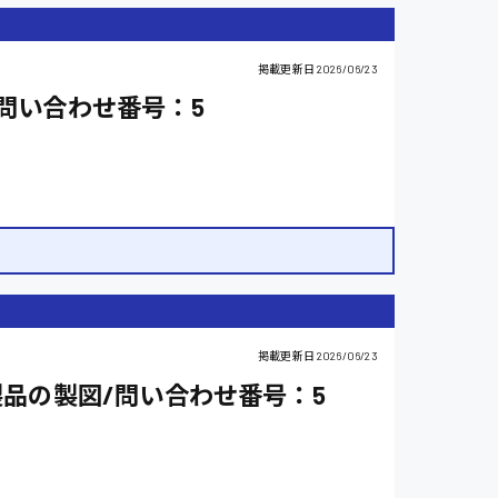
掲載更新日
2026/06/23
問い合わせ番号：5
広島市西区
ピッキング・仕分け
広島市安芸区
掲載更新日
2026/06/23
安芸高田市
製品の製図/問い合わせ番号：5
時給1500円以上
山口県
日給10000円以上
看護師
福山市
時給1100円～