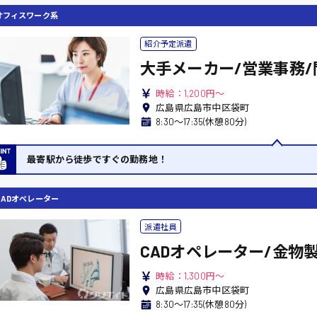
オフィスワーク系
紹介予定派遣
大手メーカー/営業事務/
時給：1,200円～
広島県広島市中区袋町
8:30〜17:35(休憩80分)
最寄駅から徒歩ですぐの勤務地！
系
広島市東区
広島市南区
CADオペレーター
製造オペレーター
検品・包装・箱詰め
広島市安佐南区
広島市安佐北区
フォークリフト
派遣社員
呉市
東広島市
CADオペレーター/金物
時給1300円～
時給1400円～
安芸太田町
安芸郡
時給：1,300円～
日給8000円～
日給9000円～
介護職
看護助手
広島県広島市中区袋町
三次市
三原市
8:30〜17:35(休憩80分)
月給制すべて
時給1000円～