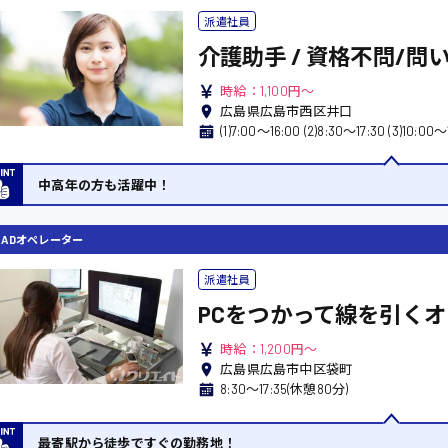
派遣社員
介護助手 / 資格不問/問
時給：1,100円～
広島県広島市西区井口
(1)7:00〜16:00 (2)8:30〜17:30 (3)10:
中高年の方も活躍中！
CADオペレーター
派遣社員
PCをつかって線を引くオ
時給：1,200円～
広島県広島市中区袋町
8:30〜17:35(休憩80分)
最寄駅から徒歩ですぐの勤務地！