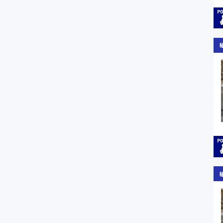
オフィスワーク系
福岡県
時給1300円〜
貿易事務
熊本県
時給1400円〜
愛知県
総務事務
千葉県
医療事務
鳥取県
IT・クリエイティブ
DTPオペレーター
システムエンジニア
販売・サービス・フ
経営企画
接客
ラウンダー営業
その他の専門職