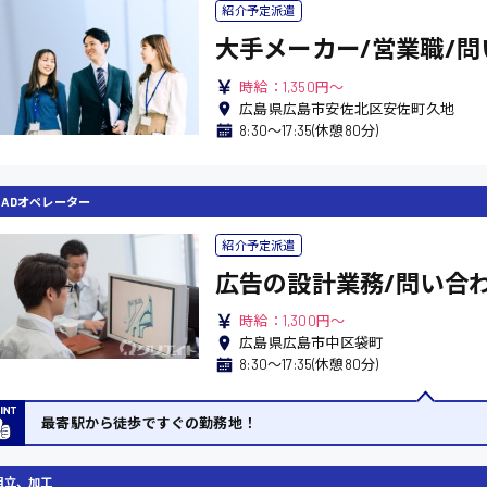
紹介予定派遣
大手メーカー/営業職/問
時給：1,350円～
広島県広島市安佐北区安佐町久地
8:30〜17:35(休憩80分)
CADオペレーター
紹介予定派遣
広告の設計業務/問い合
時給：1,300円～
広島県広島市中区袋町
8:30〜17:35(休憩80分)
最寄駅から徒歩ですぐの勤務地！
組立、加工