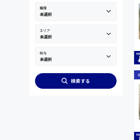
職種
未選択
エリア
未選択
給与
未選択
検索する