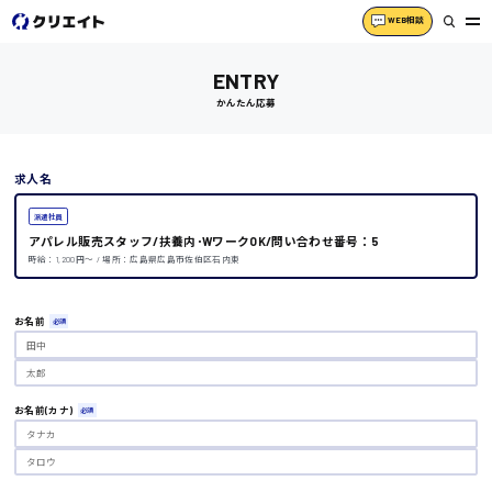
WEB相談
ENTRY
かんたん応募
求人名
派遣社員
アパレル販売スタッフ/扶養内･WワークOK/問い合わせ番号：5
時給：1,200円～ / 場所：広島県広島市佐伯区石内東
広島市中区
時給1200円～
製造・軽作業・物流系
お名前
必須
組立、加工
広島市東区
製造オペレーター
検品・包装・箱詰め
ピッキング・仕分け
お名前(カナ)
時給1300円～
必須
広島市南区
軽作業
フォークリフト
広島市西区
介護・医療系