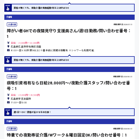
日給8000円～
その他の専門職
資格が無くても、夜勤介護の実務経験1年以上あればOK
東広島市
施設管理・整備
介護職
清掃
派遣社員
掲載更新日
2026/07/31
施工管理
障がい者GHでの夜間見守り支援員さん/週1日勤務/問い合わせ番号：
自動車整備士
1
配送・ドライバー
安芸高田市
日給：21,000円～22,000円
広島県広島市安佐南区沼田
16:00〜翌9:30(休憩3h以上) ※基本的に夜間は仮眠有 ※シャワーも利用可能
日給9000円～
資格が無くても、夜勤介護の実務経験1年以上あればOK
山県郡
介護職
派遣社員
掲載更新日
2026/06/23
痰吸引資格有なら日給28,000円〜/夜勤介護スタッフ/問い合わせ番
号：1
日給：23,000円～28,500円
安芸太田町
広島県安芸高田市
17:00〜翌10:00
週1日〜OK！資格が活かせるお仕事！
日給10000円以上
介護職
安芸郡
派遣社員
掲載更新日
2026/06/23
特養での夜勤専従介護/Wワーク＆曜日固定OK/問い合わせ番号：1