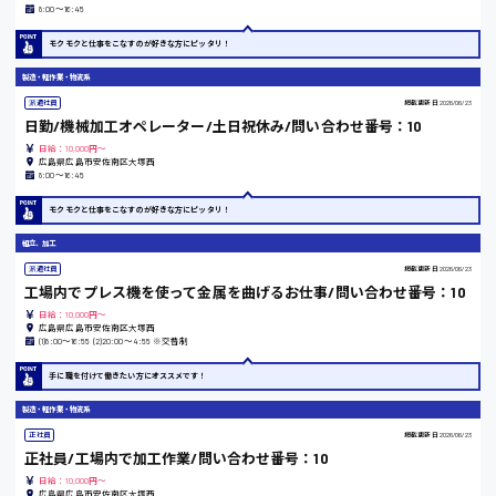
時給1000円～
8:00〜16:45
モクモクと仕事をこなすのが好きな方にピッタリ！
福岡県
製造・軽作業・物流系
派遣社員
掲載更新日
2026/06/23
日勤/機械加工オペレーター/土日祝休み/問い合わせ番号：10
日給：10,000円～
岡山県
広島県広島市安佐南区大塚西
8:00〜16:45
時給1100円～
モクモクと仕事をこなすのが好きな方にピッタリ！
組立、加工
大阪府
派遣社員
掲載更新日
2026/06/23
工場内でプレス機を使って金属を曲げるお仕事/問い合わせ番号：10
日給：10,000円～
広島県広島市安佐南区大塚西
(1)8:00〜16:55 (2)20:00〜4:55 ※交替制
竹原市
手に職を付けて働きたい方にオススメです！
時給1300円〜
製造・軽作業・物流系
正社員
掲載更新日
2026/06/23
熊本県
正社員/工場内で加工作業/問い合わせ番号：10
日給：10,000円～
広島県広島市安佐南区大塚西