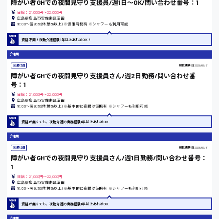
障がい者GHでの夜間見守り支援員/週1日～OK/問い合わせ番号：1
日給：21,000円～22,000円
広島市中区
時給1200円～
製造・軽作業・物流系
広島県広島市安佐南区沼田
16:00〜翌9:30(休憩3h以上) ※仮眠時間有 ※シャワーも利用可能
組立、加工
製造オペレーター
資格不問！夜勤介護経験1年以上あればOK！
検品・包装・箱詰め
介護職
ピッキング・仕分け
広島市東区
派遣社員
掲載更新日
2026/07/31
軽作業
障がい者GHでの夜間見守り支援員さん/週2日勤務/問い合わせ番
フォークリフト
号：1
介護・医療系
日給：21,000円～22,000円
広島県広島市安佐南区沼田
時給1300円～
医師
広島市南区
16:00〜翌9:30(休憩3h以上) ※基本的に夜間は仮眠有 ※シャワーも利用可能
介護職
看護助手
資格が無くても、夜勤介護の実務経験1年以上あればOK
看護師
介護職
オフィスワーク系
広島市西区
派遣社員
掲載更新日
2026/07/31
貿易事務
障がい者GHでの夜間見守り支援員さん/週1日勤務/問い合わせ番号：
データ入力
1
コールセンターオペレーター
日給：21,000円～22,000円
広島県広島市安佐南区沼田
一般事務
時給1400円～
16:00〜翌9:30(休憩3h以上) ※基本的に夜間は仮眠有 ※シャワーも利用可能
広島市佐伯区
総務事務
経理事務
資格が無くても、夜勤介護の実務経験1年以上あればOK
営業事務
介護職