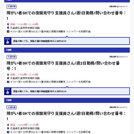
受付事務
派遣社員
掲載更新日
2026/07/31
医療事務
広島市安佐南区
障がい者GHでの夜間見守り支援員さん/週1日勤務/問い合わせ番号：
翻訳、通訳
1
IT・クリエイティブ系
日給：21,000円～22,000円
広島県広島市安佐南区沼田
DTPオペレーター
16:00〜翌9:30(休憩3h以上) ※基本的に夜間は仮眠有 ※シャワーも利用可能
時給1500円以上
CADオペレーター
広島市安佐北区
WEBデザイナー
資格が無くても、夜勤介護の実務経験1年以上あればOK
校正・編集
介護職
システムエンジニア
派遣社員
掲載更新日
2026/07/31
プログラマー
障がい者GHでの夜間見守り支援員さん/週2日勤務/問い合わせ番
カスタマーエンジニア
広島市安芸区
号：1
販売・サービス・フード系
日給：21,000円～22,000円
広島県広島市安佐南区沼田
経営企画
16:00〜翌9:30(休憩3h以上) ※基本的に夜間は仮眠有 ※シャワーも利用可能
販売
時給制すべて
レジ
資格が無くても、夜勤介護の実務経験1年以上あればOK
廿日市市
ホール
介護職
接客
派遣社員
掲載更新日
2026/07/31
調理
障がい者GHでの夜間見守り支援員さん/週1日勤務/問い合わせ番号：
洗い場
1
呉市
営業
日給：20,000円～22,000円
ラウンダー営業
広島県広島市安佐南区沼田
ルート営業
16:00〜翌9:30(休憩3h以上) ※基本的に夜間は仮眠有 ※シャワーも利用可能