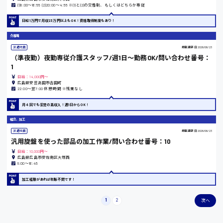
(1)8:00〜16:55 (2)20:00〜4:55 ※(1)と(2)の交替制、もしくはどちらか専従
日給1万円で月収23万円以上もOK！資格取得制度もあり！
東京都
介護職
時給1200円〜
派遣社員
掲載更新日
2026/06/23
（準夜勤）夜勤専従介護スタッフ/週1日〜勤務OK/問い合わせ番号：
1
島根県
日給：14,000円～
広島県安芸高田市吉田町
22:00〜翌7:00 休憩1時間 ※残業なし
月４回でも安定の高収入！週1日からOK！
香川県
組立、加工
時給1100円〜
派遣社員
掲載更新日
2026/06/23
汎用旋盤を使った部品の加工作業/問い合わせ番号：10
日給：10,000円～
広島県広島市安佐南区大塚西
愛知県
8:00〜16:45
加工経験があれば年齢不問です！
1
2
次へ
宮城県
時給1000円〜