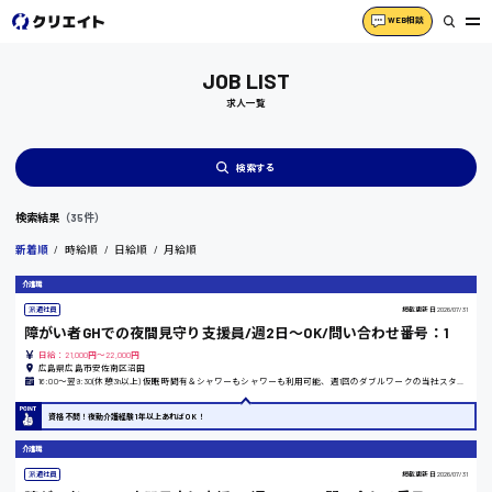
WEB相談
JOB LIST
求人一覧
検索する
検索結果
（35件）
新着順
時給順
日給順
月給順
介護職
派遣社員
掲載更新日
2026/07/31
障がい者GHでの夜間見守り支援員/週2日～OK/問い合わせ番号：1
日給：21,000円～22,000円
広島県広島市安佐南区沼田
16:00〜翌9:30(休憩3h以上) 仮眠時間有＆シャワーもシャワーも利用可能、週1回のダブルワークの当社スタッフ多数在籍
資格不問！夜勤介護経験1年以上あればOK！
介護職
派遣社員
掲載更新日
2026/07/31