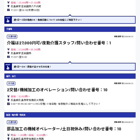
日給：25,000円～27,000円
広島県安芸高田市八千代町
17:00〜翌09:30(休憩120分)
山口県
週1日〜2日の勤務OK！勤務日数についてはお気軽にご相談下さい！
介護職
日給制すべて
派遣社員
掲載更新日
2026/06/23
大竹市
介福は27,000円可/夜勤介護スタッフ/問い合わせ番号：1
日給：23,000円～26,000円
広島県安芸高田市
17:00〜翌10:00
週1日〜OK！資格が活かせるお仕事！
三次市
組立、加工
正社員
掲載更新日
2026/06/23
月給制すべて
2交替/機械加工のオペレーション/問い合わせ番号：10
日給：10,000円～
三原市
広島県広島市安佐南区大塚西
8:00〜16:55/20:00〜4:55(2交替) ※常日勤･常夜勤のご相談お気軽にして下さい！
製造・軽作業・物流系
派遣社員
掲載更新日
2026/06/23
福山市
部品加工の機械オペレーター/土日祝休み/問い合わせ番号：10
時給：1,250円～日給：10,000円～
広島県広島市安佐南区大塚西