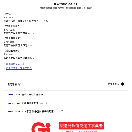
株式会社クリエイト
労働者派遣事業 派34-300062 / 有料職業紹介事業 34-ユ-300091
【本社】
〒733-0812
高知県
日給8000円〜
広島市西区己斐本町2-6-18 クリエイトビル
【可部営業所】
〒731-0223
広島市安佐北区可部南4-17-5
【五日市事業所】
〒731-5161
鳥取県
広島市佐伯区五日市港2-2-1
【沼田事業所】
〒731-3167
広島市安佐南区大塚西2-22-7
会社概要はこちら
アクセスマップはこちら
お知らせ
すべて見る
2026.08.03
夏季休業のお知らせ
2026.07.06
お仕事情報更新しました！
2026.06.24
2026年度 熱中症対策継続実施について