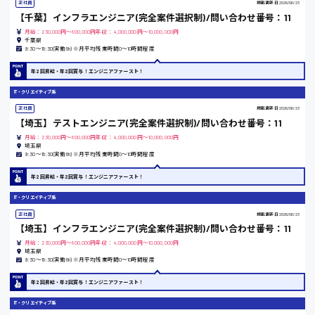
正社員
掲載更新日
2026/06/23
医療事務
広島市安佐南区
【千葉】インフラエンジニア(完全案件選択制)/問い合わせ番号：11
翻訳、通訳
月給：230,000円～800,000円年収：4,000,000円～10,000,000円
千葉県
IT・クリエイティブ系
9:30〜18:30(実働8h) ※月平均残業時間0〜10時間程度
DTPオペレーター
時給1500円以上
年2回昇給・年2回賞与！エンジニアファースト！
広島市安佐北区
CADオペレーター
WEBデザイナー
IT・クリエイティブ系
校正・編集
正社員
掲載更新日
2026/06/23
システムエンジニア
【埼玉】テストエンジニア(完全案件選択制)/問い合わせ番号：11
プログラマー
広島市安芸区
月給：230,000円～800,000円年収：4,000,000円～10,000,000円
カスタマーエンジニア
埼玉県
9:30〜18:30(実働8h) ※月平均残業時間0〜10時間程度
販売・サービス・フード系
年2回昇給・年2回賞与！エンジニアファースト！
経営企画
時給制すべて
販売
IT・クリエイティブ系
廿日市市
レジ
正社員
掲載更新日
2026/06/23
ホール
【埼玉】インフラエンジニア(完全案件選択制)/問い合わせ番号：11
接客
月給：230,000円～800,000円年収：4,000,000円～10,000,000円
調理
埼玉県
9:30〜18:30(実働8h) ※月平均残業時間0〜10時間程度
洗い場
呉市
営業
年2回昇給・年2回賞与！エンジニアファースト！
ラウンダー営業
ルート営業
IT・クリエイティブ系
日給8000円～