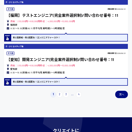
IT・クリエイティブ系
時給1200円〜
正社員
掲載更新日
2026/06/23
【福岡】テストエンジニア(完全案件選択制)/問い合わせ番号：11
月給：230,000円～800,000円年収：4,000,000円～10,000,000円
福岡県
島根県
9:30〜18:30(実働8h) ※月平均残業時間0〜10時間程度
年2回昇給・年2回賞与！エンジニアファースト！
IT・クリエイティブ系
香川県
正社員
掲載更新日
2026/06/23
【愛知】開発エンジニア(完全案件選択制)/問い合わせ番号：11
時給1100円〜
月給：230,000円～800,000円年収：4,000,000円～10,000,000円
愛知県
9:30〜18:30(実働8h) ※月平均残業時間0〜10時間程度
愛知県
年2回昇給・年2回賞与！エンジニアファースト！
1
2
3
...
4
次へ
宮城県
時給1000円〜
クリエイトに
神奈川県