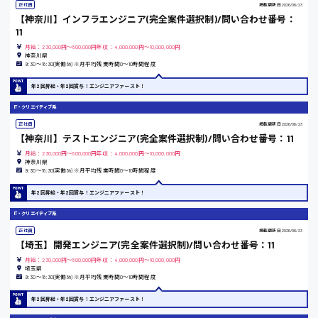
正社員
掲載更新日
2026/06/23
その他の専門職
東広島市
【神奈川】インフラエンジニア(完全案件選択制)/問い合わせ番号：
施設管理・整備
11
清掃
月給：230,000円～800,000円年収：4,000,000円～10,000,000円
施工管理
神奈川県
9:30〜18:30(実働8h) ※月平均残業時間0〜10時間程度
自動車整備士
安芸高田市
配送・ドライバー
年2回昇給・年2回賞与！エンジニアファースト！
IT・クリエイティブ系
日給9000円～
正社員
掲載更新日
2026/06/23
山県郡
【神奈川】テストエンジニア(完全案件選択制)/問い合わせ番号：11
月給：230,000円～800,000円年収：4,000,000円～10,000,000円
神奈川県
9:30〜18:30(実働8h) ※月平均残業時間0〜10時間程度
年2回昇給・年2回賞与！エンジニアファースト！
安芸太田町
IT・クリエイティブ系
正社員
掲載更新日
2026/06/23
日給10000円以上
【埼玉】開発エンジニア(完全案件選択制)/問い合わせ番号：11
月給：230,000円～800,000円年収：4,000,000円～10,000,000円
安芸郡
埼玉県
9:30〜18:30(実働8h) ※月平均残業時間0〜10時間程度
年2回昇給・年2回賞与！エンジニアファースト！