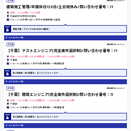
正社員
掲載更新日
2026/06/23
建築施工管理/年間休日120日/土日祝休み/問い合わせ番号：11
広島市中区
時給1200円～
製造・軽作業・物流系
月給：250,000円～320,000円
組立、加工
広島県廿日市市木材港北
8:00〜17:00(休憩60分) ※月平均残業時間20h程度
製造オペレーター
検品・包装・箱詰め
資格不問！ブランクがある方も大歓迎！
ピッキング・仕分け
広島市東区
軽作業
IT・クリエイティブ系
フォークリフト
正社員
掲載更新日
2026/06/23
【千葉】テストエンジニア(完全案件選択制)/問い合わせ番号：11
介護・医療系
月給：230,000円～800,000円年収：4,000,000円～10,000,000円
時給1300円～
広島市南区
医師
千葉県
9:30〜18:30(実働8h) ※月平均残業時間0〜10時間程度
介護職
看護助手
年2回昇給・年2回賞与！エンジニアファースト！
看護師
IT・クリエイティブ系
オフィスワーク系
広島市西区
正社員
掲載更新日
2026/06/23
貿易事務
【千葉】開発エンジニア(完全案件選択制)/問い合わせ番号：11
データ入力
月給：230,000円～800,000円年収：4,000,000円～10,000,000円
コールセンターオペレーター
千葉県
一般事務
9:30〜18:30(実働8h) ※月平均残業時間0〜10時間程度
時給1400円～
広島市佐伯区
総務事務
年2回昇給・年2回賞与！エンジニアファースト！
経理事務
営業事務
IT・クリエイティブ系
受付事務