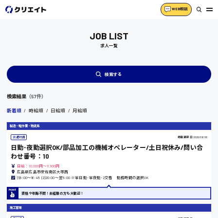
WEB相談
JOB LIST
求人一覧
検索する
検索結果
（57件）
新着順
時給順
日給順
月給順
製造・軽作業・物流系
派遣社員
掲載更新日
2026/08/06
日勤･夜勤選択OK/部品加工の機械オペレーター/土日祝休み/問い合
わせ番号：10
日給：10,000円～11,800円
広島県広島市安佐南区大塚西
(1)8:00〜16:45 (2)20:00〜翌5:00 ※常日勤･常夜勤･2交替 勤務時間の選択OK
資格や年齢不問！未経験の方も大歓迎！
施工管理