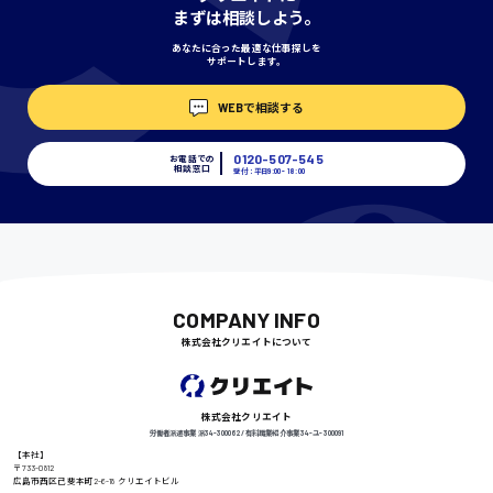
まずは相談しよう。
あなたに合った最適な仕事探しを
サポートします。
埼玉県
WEBで相談する
時給1400円〜
0120-507-545
お電話での
相談窓口
受付：平日9:00 - 18:00
千葉県
尾道市
日給9000円〜
COMPANY INFO
株式会社クリエイトについて
徳島県
株式会社クリエイト
労働者派遣事業 派34-300062 / 有料職業紹介事業 34-ユ-300091
【本社】
〒733-0812
広島市西区己斐本町2-6-18 クリエイトビル
高知県
日給8000円〜