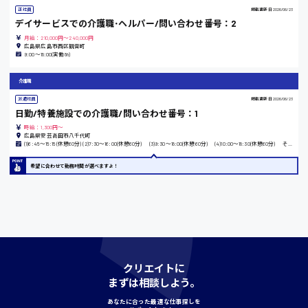
正社員
掲載更新日
2026/06/23
デイサービスでの介護職･ヘルパー/問い合わせ番号：2
島根県
月給：210,000円～240,000円
広島県広島市西区観音町
9:00〜18:00(実働8h)
介護職
香川県
派遣社員
掲載更新日
2026/06/23
日勤/特養施設での介護職/問い合わせ番号：1
時給1100円〜
時給：1,300円～
広島県安芸高田市八千代町
(1)6:45〜15:15(休憩60分) (2)7:30〜16:00(休憩60分) (3)9:30〜18:00(休憩60分) (4)10:00〜18:30(休憩60分) その他の時間も相談可能ですのでお問合せください。
愛知県
希望に合わせて勤務時間が選べますよ！
宮城県
時給1000円〜
クリエイトに
神奈川県
まずは相談しよう。
あなたに合った最適な仕事探しを