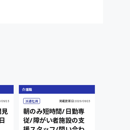
介護職
派遣社員
/06/23
掲載更新日
2026/06/23
間見
朝のみ短時間/日勤専
日
従/障がい者施設の支
援スタッフ/問い合わ