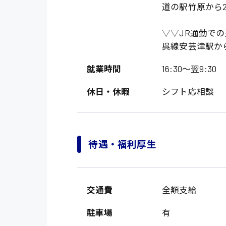
道の駅竹原から2
▽▽JR通勤で
呉線安芸津駅から
就業時間
16:30〜翌9:30
休日・休暇
シフト応相談
製造・軽作業・物流
広島市中区
待遇・福利厚生
組立、加工
広島市佐伯区
軽作業
廿日市市
介護・医療系
時給1200円～
交通費
全額支給
山県郡
時給制すべて
医師
大竹市
駐車場
有
日給制すべて