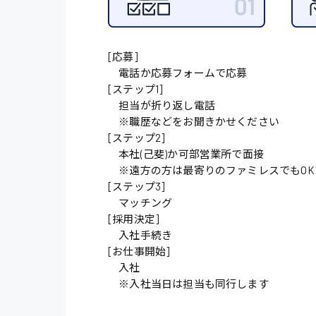
施設管理・整備
配送・ドライバー
[応募]
電話か応募フォームで応募
[ステップ1]
担当が折り返し電話
※職歴などをお聞きかせください
[ステップ2]
本社(己斐)か可部営業所で面接
※遠方の方は最寄りのファミレスでもOK
[ステップ3]
マッチング
[採用決定]
入社手続き
[お仕事開始]
入社
※入社当日は担当も同行します