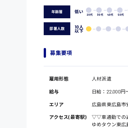
低い
年齢層
20代
30代
40代
50代
10人
部署人数
以下
募集要項
雇用形態
人材派遣
給与
日給：22,000円～
エリア
広島県東広島市
アクセス(最寄駅)
▽▽車通勤での
ゆめタウン東広