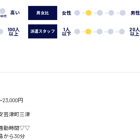
高い
女性
男
男女比
60代
100人
1人
20
派遣スタッフ
以上
以下
以上
23,000円
安芸津町三津
通勤時間▽▽
島から30分