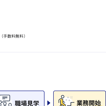
岡山県
大阪府
時給1200円〜
時給1100円〜
データ入力
コールセンターオペレータ
東京都
島根県
ー
日給9000円〜
日給8000円〜
宮城県
神奈川県
経理事務
営業事務
尾道市
徳島県
翻訳、通訳
K（手数料無料）
系
CADオペレーター
WEBデザイナー
プログラマー
カスタマーエンジニア
ード系
販売
レジ
調理
洗い場
ルート営業