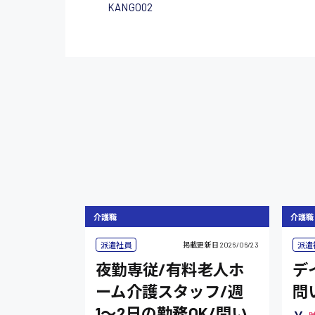
KANGO02
介護職
介護職
派遣社員
派遣
掲載更新日
2026/06/23
夜勤専従/有料老人ホ
デ
ーム介護スタッフ/週
問
1〜2日の勤務OK/問い