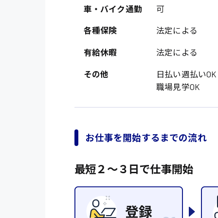
オフィスワーク系
福岡県
車・バイク通勤
可
時給1300円〜
貿易事務
熊本県
各種保険
法定による
時給1400円〜
愛知県
総務事務
有給休暇
法定による
千葉県
医療事務
その他
日払い週払いO
鳥取県
IT・クリエイティブ
職場見学OK
DTPオペレーター
システムエンジニア
お仕事を開始するまでの流れ
販売・サービス・フ
経営企画
最短２〜３日で仕事開始
接客
ラウンダー営業
その他の専門職