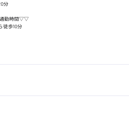
0分
の通勤時間▽▽
徒歩10分
系
広島市東区
広島市南区
製造オペレーター
検品・包装・箱詰め
広島市安佐南区
広島市安佐北区
フォークリフト
呉市
東広島市
時給1300円～
時給1400円～
安芸太田町
安芸郡
日給8000円～
日給9000円～
介護職
看護助手
三次市
三原市
月給制すべて
時給1000円～