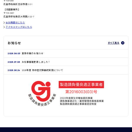
〒731-5161
広島市佐伯区五日市港2-2-1
鳥取県
【沼田事業所】
〒731-3167
広島市安佐南区大塚西2-22-7
会社概要はこちら
アクセスマップはこちら
お知らせ
すべて見る
2026.08.03
夏季休業のお知らせ
2026.07.06
お仕事情報更新しました！
2026.06.24
2026年度 熱中症対策継続実施について