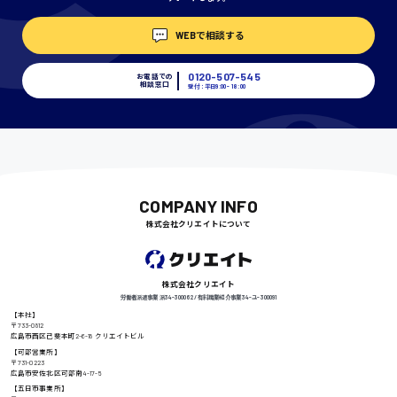
WEBで相談する
埼玉県
時給1400円〜
0120-507-545
お電話での
相談窓口
受付：平日9:00 - 18:00
千葉県
尾道市
日給9000円〜
COMPANY INFO
株式会社クリエイトについて
徳島県
株式会社クリエイト
労働者派遣事業 派34-300062 / 有料職業紹介事業 34-ユ-300091
【本社】
〒733-0812
広島市西区己斐本町2-6-18 クリエイトビル
高知県
日給8000円〜
【可部営業所】
〒731-0223
広島市安佐北区可部南4-17-5
【五日市事業所】