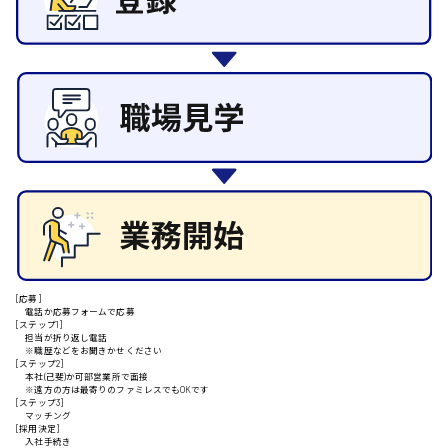
その他の専門職
施設管理・整備
清掃
施工管理
安芸高田市
自動車整備士
配送・ドライバー
日給9000円～
山県郡
安芸太田町
[応募]
電話か応募フォームで応募
日給10000円以上
[ステップ1]
担当が折り返し電話
安芸郡
※職歴などをお聞きかせください
[ステップ2]
本社(己斐)か可部営業所で面接
※遠方の方は最寄りのファミレスでもOKです
[ステップ3]
マッチング
[採用決定]
山口県
入社手続き