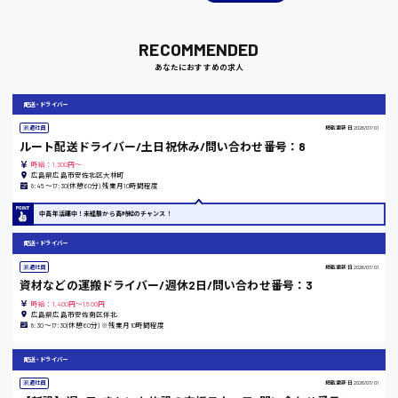
RECOMMENDED
岡山県
あなたにおすすめの求人
時給1100円～
配送・ドライバー
派遣社員
掲載更新日
2026/07/01
大阪府
ルート配送ドライバー/土日祝休み/問い合わせ番号：8
時給：1,300円～
広島県広島市安佐北区大林町
8:45〜17:30(休憩60分) 残業月10時間程度
竹原市
中高年活躍中！未経験から高時給のチャンス！
時給1300円〜
配送・ドライバー
派遣社員
掲載更新日
2026/07/01
資材などの運搬ドライバー/週休2日/問い合わせ番号：3
熊本県
時給：1,400円～1,500円
広島県広島市安佐南区伴北
8:30〜17:30(休憩60分) ※残業月10時間程度
配送・ドライバー
東京都
派遣社員
掲載更新日
2026/07/01
時給1200円〜