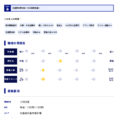
広島市中区
時給1200円～
製造・軽作業・物流系
交通費全額支給！社会保険完備！
組立、加工
製造オペレーター
この求人の特徴：
検品・包装・箱詰め
短時間勤務可
主婦・主夫活躍中
週2・3日からOK
高収入
40代以上応募可
ブランク歓迎
マイカー通勤OK
広島市東区
ピッキング・仕分け
交通費支給
ミドル活躍中
日勤のみ
資格が活かせる
軽作業
フォークリフト
職場の雰囲気
介護・医療系
時給1300円～
広島市南区
医師
低い
高い
年齢層
20代
30代
40代
50代
60代
介護職
男女比
女性
男性
看護助手
看護師
10人
100人
部署人数
以下
以上
オフィスワーク系
広島市西区
1人
20人
派遣スタッフ
貿易事務
以下
以上
データ入力
コールセンターオペレーター
募集要項
時給1400円～
一般事務
広島市佐伯区
総務事務
人材派遣
雇用形態
経理事務
時給：1,300円～1,500円
給与
営業事務
広島県広島市東区曙
エリア
受付事務