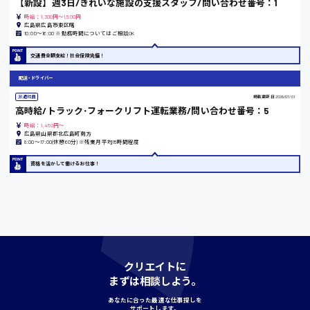
【新設】週3日/きれいな施設の支援スタッフ/問い合わせ番号：1
時給：1,300円～1,500円
広島県広島市東区曙
10:00〜16:00 ※勤務時間についてはご相談OK
島根県
交通費全額支給！社会保険完備！
配送・ドライバー
香川県
派遣社員
掲載更新日
2026/07/01
高時給/トラック･フォークリフト運転業務/問い合わせ番号：5
時給1100円〜
時給：1,450円～
広島県山県郡北広島町南方
8:00〜17:00(休憩60分) ※残業月平均15時間程度
愛知県
資格を活かして働けるお仕事！
宮城県
時給1000円〜
クリエイトに
神奈川県
まずは相談しよう。
あなたに合った最適な仕事探しを
サポートします。