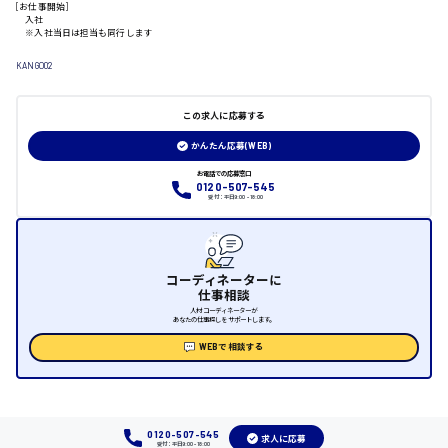
[お仕事開始]
入社
※入社当日は担当も同行します
日給制すべて
KANGO02
大竹市
この求人に応募する
かんたん応募(WEB)
三次市
お電話での応募窓口
0120-507-545
受付：平日9:00 - 18:00
月給制すべて
三原市
コーディネーターに
仕事相談
人材コーディネーターが
あなたの仕事探しをサポートします。
福山市
WEBで相談する
時給1000円～
福岡県
0120-507-545
求人に応募
受付：平日9:00 - 18:00