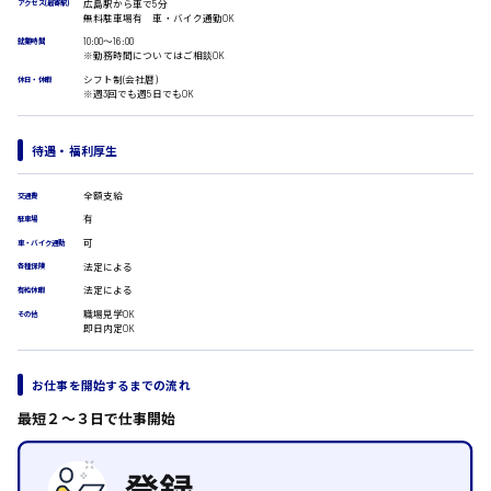
広島駅から車で5分
アクセス(最寄駅)
広島市安佐南区
医療事務
無料駐車場有 車・バイク通勤OK
翻訳、通訳
10:00〜16:00
就業時間
※勤務時間についてはご相談OK
IT・クリエイティブ系
シフト制(会社暦)
休日・休暇
時給1500円以上
DTPオペレーター
※週3回でも週5日でもOK
広島市安佐北区
CADオペレーター
WEBデザイナー
待遇・福利厚生
校正・編集
システムエンジニア
全額支給
プログラマー
交通費
広島市安芸区
カスタマーエンジニア
有
駐車場
可
車・バイク通勤
販売・サービス・フード系
法定による
各種保険
経営企画
時給制すべて
法定による
有給休暇
廿日市市
販売
職場見学OK
その他
レジ
即日内定OK
ホール
接客
調理
お仕事を開始するまでの流れ
呉市
洗い場
最短２〜３日で仕事開始
営業
ラウンダー営業
日給8000円～
ルート営業
東広島市