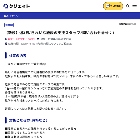
WEB相談
配送・ドライバー
掲載更新日
2026/07/01
派遣社員
【新設】週3日/きれいな施設の支援スタッフ/問い合わせ番号：1
時給：1,300円～1,500円
場所：広島県広島市東区曙
就業時間：10:00〜16:00 ※勤務時間についてはご相談OK
仕事の内容
【障がい者施設での生活支援員】
新しい障害者施設での利用者様の支援のお仕事をお任せします。
経験よりも人柄重視、職員の年齢層は20代〜50代、丁寧に教えてもらえる優しい環境です。
軽度の障害のある方の支援スタッフの募集です。
3名〜4名と一緒にマンションなど契約施設の清掃活動を行っていただきます。
身体介助はありません。
♪〜?離職率が低く職場環境･人間関係のよい職場です(^^♪
見学から入社までスムーズに対応いたします。
詳細についてはお気軽にお問い合わせください。
対象となる方 (資格など)
■障害のある方への理解を持って接することができる方
■笑顔で接することができる方
■軽自動車の運転ができる方