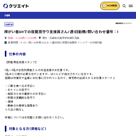
WEB相談
介護職
掲載更新日
2026/07/31
派遣社員
障がい者GHでの夜間見守り支援員さん/週1日勤務/問い合わせ番号：1
日給：21,000円～22,000円
場所：広島県広島市安佐南区沼田
就業時間：16:00〜翌9:30(休憩3h以上) ※基本的に夜間は仮眠有 ※シャワーも利用可能
仕事の内容
【夜勤専従支援スタッフ】
5名〜8名の女性利用者さんの生活支援のお仕事です。
2名ほど介助が必要な方がいますが、ほとんどが自立されている方です。
昼間は作業所や企業にお仕事に行かれているので、帰宅時の出迎えからお仕事スタート♪
・ご飯を食べるお手伝い
・おトイレの見守り
・就寝のための着替えのお手伝い
・夜間の定期的な見守り
・清掃
・朝食のみ簡単な調理あり
※入浴介助なし
詳細についてはお気軽にお問い合わせください。
対象となる方 (資格など)