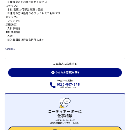
※職歴などをお聞きかせください
[ステップ2]
本社(己斐)か可部営業所で面接
※遠方の方は最寄りのファミレスでもOKです
山口県
[ステップ3]
マッチング
[採用決定]
入社手続き
日給制すべて
[お仕事開始]
入社
※入社当日は担当も同行します
大竹市
KANGO02
この求人に応募する
三次市
かんたん応募(WEB)
お電話での応募窓口
月給制すべて
0120-507-545
受付：平日9:00 - 18:00
三原市
コーディネーターに
仕事相談
人材コーディネーターが
福山市
あなたの仕事探しをサポートします。