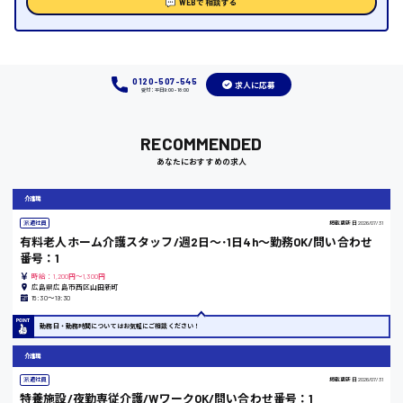
WEBで相談する
時給1000円～
福岡県
0120-507-545
求人に応募
受付：平日9:00 - 18:00
岡山県
RECOMMENDED
あなたにおすすめの求人
時給1100円～
介護職
大阪府
派遣社員
掲載更新日
2026/07/31
有料老人ホーム介護スタッフ/週2日〜･1日4h〜勤務OK/問い合わせ
番号：1
時給：1,200円～1,300円
広島県広島市西区山田新町
15:30〜19:30
竹原市
勤務日・勤務時間についてはお気軽にご相談ください！
時給1300円〜
介護職
派遣社員
掲載更新日
2026/07/31
熊本県
特養施設/夜勤専従介護/WワークOK/問い合わせ番号：1