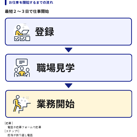
お仕事を開始するまでの流れ
その他の専門職
日給8000円～
最短２〜３日で仕事開始
施設管理・整備
東広島市
清掃
施工管理
自動車整備士
配送・ドライバー
安芸高田市
日給9000円～
山県郡
安芸太田町
日給10000円以上
[応募]
安芸郡
電話か応募フォームで応募
[ステップ1]
担当が折り返し電話