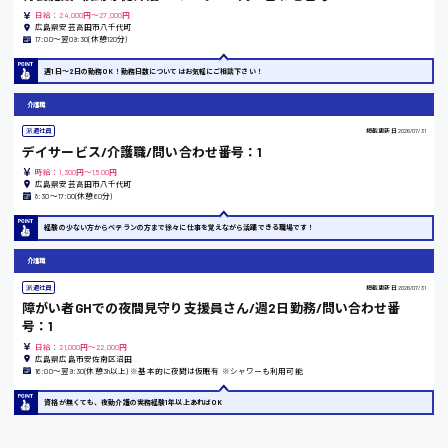
日給：24,000円～27,000円
広島県安芸高田市八千代町
17:00〜翌09:30(休憩120分)
東京都
週1日〜2日の勤務OK！勤務日数についてはお気軽にご相談下さい！
時給1200円〜
介護職
派遣社員
掲載更新日
2026/07/31
デイサービス/介護職/問い合わせ番号：1
島根県
時給：1,300円～1,500円
広島県安芸高田市八千代町
8:30〜17:00(休憩60分)
経験の少ない方からベテランの方まで徐々に仕事を覚えながら活躍できる職場です！
香川県
介護職
時給1100円〜
派遣社員
掲載更新日
2026/07/31
障がい者GHでの夜間見守り支援員さん/週2日勤務/問い合わせ番
号：1
愛知県
日給：21,000円～22,000円
広島県広島市安佐南区沼田
16:00〜翌9:30(休憩3h以上) ※基本的に夜間は仮眠有 ※シャワーも利用可能
資格が無くても、夜勤介護の実務経験1年以上あればOK
宮城県