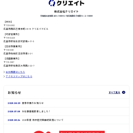
株式会社クリエイト
労働者派遣事業 派34-300062 / 有料職業紹介事業 34-ユ-300091
【本社】
高知県
〒733-0812
日給8000円〜
広島市西区己斐本町2-6-18 クリエイトビル
【可部営業所】
〒731-0223
広島市安佐北区可部南4-17-5
【五日市事業所】
〒731-5161
鳥取県
広島市佐伯区五日市港2-2-1
【沼田事業所】
〒731-3167
広島市安佐南区大塚西2-22-7
会社概要はこちら
アクセスマップはこちら
お知らせ
すべて見る
2026.08.03
夏季休業のお知らせ
2026.07.06
お仕事情報更新しました！
2026.06.24
2026年度 熱中症対策継続実施について