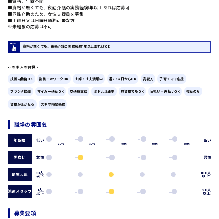
■資格、年齢不問
■資格が無くても、夜勤介護の実務経験1年以上あれば応募可
■同性介助のため、女性支援員を募集
広島市中区
時給1200円～
製造・軽作業・物流系
■土曜日又は日曜日勤務可能な方
※未経験の応募は不可
組立、加工
製造オペレーター
資格が無くても、夜勤介護の実務経験1年以上あればOK
検品・包装・箱詰め
ピッキング・仕分け
広島市東区
この求人の特徴：
軽作業
フォークリフト
扶養内勤務OK
副業・WワークOK
主婦・主夫活躍中
週2・3日からOK
高収入
子育てママ応援
介護・医療系
ブランク歓迎
マイカー通勤OK
交通費支給
ミドル活躍中
無資格でもOK
日払い・週払いOK
夜勤のみ
時給1300円～
医師
資格が活かせる
スキマ時間勤務
広島市南区
介護職
看護助手
職場の雰囲気
看護師
低い
高い
年齢層
オフィスワーク系
20代
30代
40代
50代
60代
広島市西区
貿易事務
男女比
女性
男性
データ入力
10人
100人
部署人数
コールセンターオペレーター
以下
以上
一般事務
時給1400円～
1人
20人
派遣スタッフ
以下
以上
広島市佐伯区
総務事務
経理事務
募集要項
営業事務