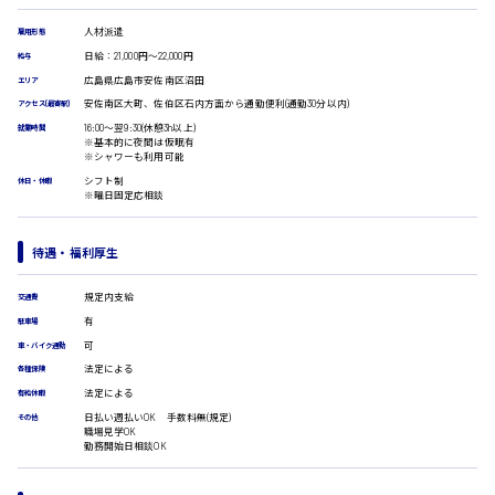
受付事務
医療事務
人材派遣
雇用形態
広島市安佐南区
翻訳、通訳
日給：21,000円～22,000円
給与
広島県広島市安佐南区沼田
IT・クリエイティブ系
エリア
安佐南区大町、佐伯区石内方面から通勤便利(通勤30分以内)
アクセス(最寄駅)
DTPオペレーター
16:00〜翌9:30(休憩3h以上)
時給1500円以上
就業時間
CADオペレーター
※基本的に夜間は仮眠有
広島市安佐北区
WEBデザイナー
※シャワーも利用可能
校正・編集
シフト制
休日・休暇
※曜日固定応相談
システムエンジニア
プログラマー
カスタマーエンジニア
広島市安芸区
待遇・福利厚生
販売・サービス・フード系
経営企画
規定内支給
交通費
販売
有
駐車場
時給制すべて
レジ
可
廿日市市
車・バイク通勤
ホール
法定による
各種保険
接客
法定による
有給休暇
調理
日払い週払いOK 手数料無(規定)
その他
洗い場
職場見学OK
営業
勤務開始日相談OK
呉市
ラウンダー営業
ルート営業