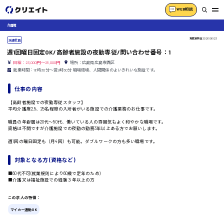
WEB相談
介護職
掲載更新日
2026/06/23
派遣社員
週1回曜日固定OK/高齢者施設の夜勤専従/問い合わせ番号：1
日給：23,000円～25,000円
場所：広島県広島市西区
就業時間：16時30分〜翌9時30分 職場環境、人間関係のよいきれいな施設です。
仕事の内容
【高齢者施設での夜勤専従スタッフ】
平均介護度2.5、25名程度の入所者がいる施設での介護業務のお仕事です。
職員の年齢層は20代〜50代、働いている人の雰囲気もよく和やかな職場です。
資格は不問ですが介護施設での夜勤の勤務3年以上ある方でお願いします。
週1回の曜日固定も（月4回）も可能。ダブルワークの方も多い職場です。
対象となる方 (資格など)
■60代不可(就業規則により60歳で定年のため)
■介護又は福祉施設での経験３年以上の方
この求人の特徴：
マイカー通勤OK