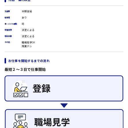
医療事務
翻訳、通訳
全額支給
交通費
IT・クリエイティブ系
時給1500円以上
あり
駐車場
広島市安佐北区
DTPオペレーター
可
車・バイク通勤
CADオペレーター
法定による
各種保険
WEBデザイナー
法定による
有給休暇
校正・編集
職場見学OK
その他
システムエンジニア
広島市安芸区
残業ナシ
プログラマー
カスタマーエンジニア
お仕事を開始するまでの流れ
販売・サービス・フード系
時給制すべて
経営企画
最短２〜３日で仕事開始
廿日市市
販売
レジ
ホール
接客
呉市
調理
洗い場
営業
日給8000円～
ラウンダー営業
東広島市
ルート営業
その他の専門職