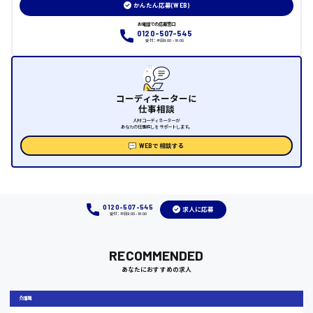
かんたん応募(WEB)
大竹市
お電話での応募窓口
0120-507-545
受付：平日9:00 - 18:00
三次市
コーディネーターに
仕事相談
月給制すべて
人材コーディネーターが
あなたの仕事探しをサポートします。
三原市
WEBで相談する
福山市
0120-507-545
求人に応募
受付：平日9:00 - 18:00
時給1000円～
RECOMMENDED
福岡県
あなたにおすすめの求人
介護職