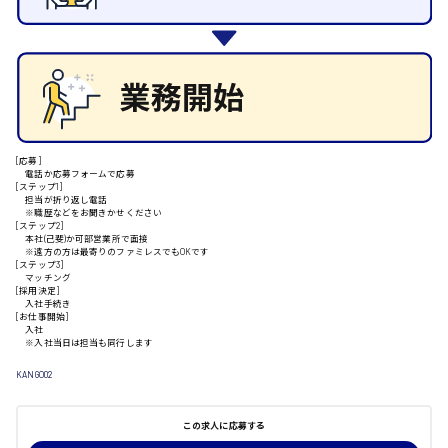
施設管理・整備
清掃
安芸高田市
施工管理
自動車整備士
配送・ドライバー
日給9000円～
山県郡
[応募]
電話か応募フォームで応募
[ステップ1]
担当が折り返し電話
※職歴などをお聞きかせください
安芸太田町
[ステップ2]
本社(己斐)か可部営業所で面接
※遠方の方は最寄りのファミレスでもOKです
[ステップ3]
日給10000円以上
マッチング
[採用決定]
入社手続き
安芸郡
[お仕事開始]
入社
※入社当日は担当も同行します
KANGO02
山口県
この求人に応募する
日給制すべて