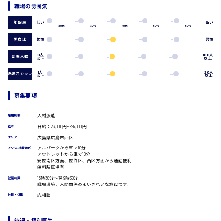
広島市中区
時給1200円～
職場の雰囲気
製造・軽作業・物流系
組立、加工
低い
高い
年齢層
20代
30代
40代
50代
60代
製造オペレーター
検品・包装・箱詰め
男女比
女性
男性
広島市東区
ピッキング・仕分け
10人
100人
軽作業
部署人数
以下
以上
フォークリフト
1人
20人
派遣スタッフ
以下
以上
介護・医療系
時給1300円～
広島市南区
医師
募集要項
介護職
看護助手
人材派遣
雇用形態
看護師
日給：23,000円～25,000円
給与
広島市西区
オフィスワーク系
広島県広島市西区
エリア
貿易事務
アルパークから車で10分
アクセス(最寄駅)
アウトレットから車で10分
データ入力
安佐南区方面、佐伯区、西区方面から通勤便利
コールセンターオペレーター
無料駐車場有
時給1400円～
広島市佐伯区
一般事務
16時30分〜翌9時30分
就業時間
総務事務
職場環境、人間関係のよいきれいな施設です。
経理事務
応相談
休日・休暇
営業事務
受付事務
広島市安佐南区
待遇・福利厚生