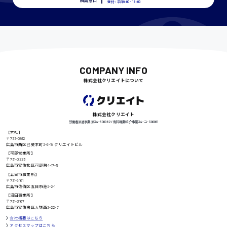
相談窓口
受付：平日9:00 - 18:00
千葉県
COMPANY INFO
尾道市
日給9000円〜
株式会社クリエイトについて
徳島県
株式会社クリエイト
労働者派遣事業 派34-300062 / 有料職業紹介事業 34-ユ-300091
【本社】
〒733-0812
広島市西区己斐本町2-6-18 クリエイトビル
【可部営業所】
高知県
日給8000円〜
〒731-0223
広島市安佐北区可部南4-17-5
【五日市事業所】
〒731-5161
広島市佐伯区五日市港2-2-1
【沼田事業所】
鳥取県
〒731-3167
広島市安佐南区大塚西2-22-7
会社概要はこちら
アクセスマップはこちら