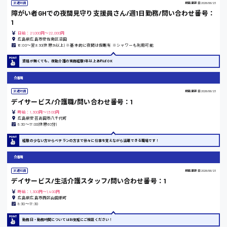
派遣社員
掲載更新日
2026/06/23
岡山県
障がい者GHでの夜間見守り支援員さん/週1日勤務/問い合わせ番号：
1
時給1100円～
日給：21,000円～22,000円
広島県広島市安佐南区沼田
16:00〜翌9:30(休憩3h以上) ※基本的に夜間は仮眠有 ※シャワーも利用可能
大阪府
資格が無くても、夜勤介護の実務経験1年以上あればOK
介護職
竹原市
派遣社員
掲載更新日
2026/06/23
デイサービス/介護職/問い合わせ番号：1
時給1300円〜
時給：1,300円～1,500円
広島県安芸高田市八千代町
8:30〜17:00(休憩60分)
熊本県
経験の少ない方からベテランの方まで徐々に仕事を覚えながら活躍できる職場です！
介護職
派遣社員
掲載更新日
2026/06/23
東京都
デイサービス/生活介護スタッフ/問い合わせ番号：1
時給1200円〜
時給：1,300円～1,400円
広島県広島市西区山田新町
8:30〜17:30
勤務日・勤務時間についてはお気軽にご相談ください！
島根県