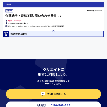
介護職
派遣社員
掲載更新日
2026/06/23
介護助手 / 資格不問/問い合わせ番号：2
香川県
時給：1,100円～
時給1100円〜
広島県広島市西区井口
(1)7:00〜16:00 (2)8:30〜17:30 (3)10:00〜19:00 ※(1)(2)(3)で固定勤務可
中高年の方も活躍中！
愛知県
宮城県
時給1000円〜
クリエイトに
まずは相談しよう。
神奈川県
あなたに合った最適な仕事探しを
サポートします。
WEBで相談する
埼玉県
時給1400円〜
0120-507-545
お電話での