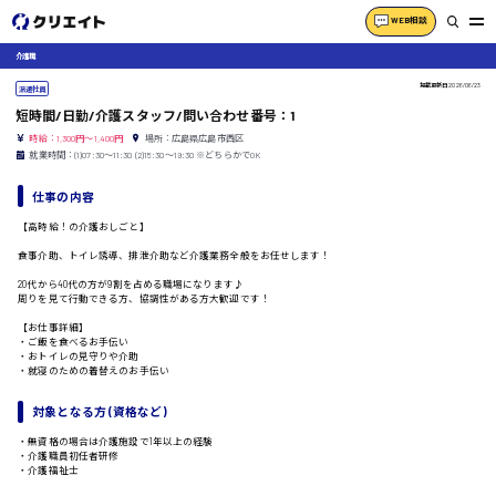
WEB相談
介護職
掲載更新日
2026/06/23
派遣社員
短時間/日勤/介護スタッフ/問い合わせ番号：1
時給：1,300円～1,400円
場所：広島県広島市西区
就業時間：(1)07:30〜11:30 (2)15:30〜19:30 ※どちらかでOK
仕事の内容
【高時給！の介護おしごと】
食事介助、トイレ誘導、排泄介助など介護業務全般をお任せします！
20代から40代の方が9割を占める職場になります♪
周りを見て行動できる方、協調性がある方大歓迎です！
【お仕事詳細】
・ご飯を食べるお手伝い
・おトイレの見守りや介助
・就寝のための着替えのお手伝い
対象となる方 (資格など)
・無資格の場合は介護施設で1年以上の経験
・介護職員初任者研修
・介護福祉士