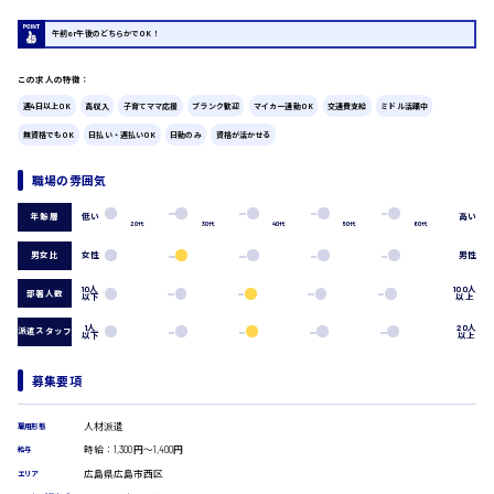
広島市中区
時給1200円～
製造・軽作業・物流系
午前or午後のどちらかでOK！
組立、加工
製造オペレーター
この求人の特徴：
検品・包装・箱詰め
週4日以上OK
高収入
子育てママ応援
ブランク歓迎
マイカー通勤OK
交通費支給
ミドル活躍中
ピッキング・仕分け
広島市東区
無資格でもOK
日払い・週払いOK
日勤のみ
資格が活かせる
軽作業
フォークリフト
職場の雰囲気
介護・医療系
時給1300円～
広島市南区
低い
高い
年齢層
医師
20代
30代
40代
50代
60代
介護職
男女比
女性
男性
看護助手
看護師
10人
100人
部署人数
以下
以上
オフィスワーク系
広島市西区
1人
20人
派遣スタッフ
以下
以上
貿易事務
データ入力
募集要項
コールセンターオペレーター
時給1400円～
一般事務
広島市佐伯区
総務事務
人材派遣
雇用形態
経理事務
時給：1,300円～1,400円
給与
営業事務
広島県広島市西区
エリア
受付事務