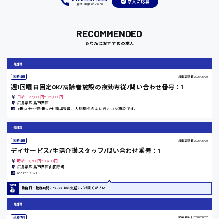
求人に応募
受付：平日9:00 - 18:00
RECOMMENDED
岡山県
あなたにおすすめの求人
時給1100円～
介護職
派遣社員
掲載更新日
2026/06/23
大阪府
週1回曜日固定OK/高齢者施設の夜勤専従/問い合わせ番号：1
日給：23,000円～25,000円
広島県広島市西区
16時30分〜翌9時30分 職場環境、人間関係のよいきれいな施設です。
竹原市
介護職
時給1300円〜
派遣社員
掲載更新日
2026/06/23
デイサービス/生活介護スタッフ/問い合わせ番号：1
時給：1,300円～1,400円
広島県広島市西区山田新町
熊本県
8:30〜17:30
勤務日・勤務時間についてはお気軽にご相談ください！
介護職
東京都
派遣社員
掲載更新日
2026/06/23