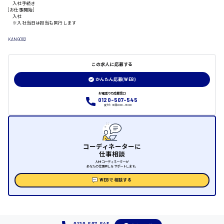
入社手続き
[お仕事開始]
入社
※入社当日は担当も同行します
日給制すべて
KANGO02
大竹市
この求人に応募する
かんたん応募(WEB)
三次市
お電話での応募窓口
0120-507-545
受付：平日9:00 - 18:00
月給制すべて
三原市
コーディネーターに
仕事相談
人材コーディネーターが
あなたの仕事探しをサポートします。
福山市
WEBで相談する
時給1000円～
福岡県
0120-507-545