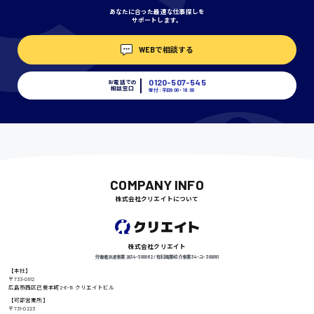
あなたに合った最適な仕事探しを
サポートします。
埼玉県
WEBで相談する
時給1400円〜
0120-507-545
お電話での
相談窓口
受付：平日9:00 - 18:00
千葉県
尾道市
日給9000円〜
COMPANY INFO
株式会社クリエイトについて
徳島県
株式会社クリエイト
労働者派遣事業 派34-300062 / 有料職業紹介事業 34-ユ-300091
【本社】
〒733-0812
広島市西区己斐本町2-6-18 クリエイトビル
高知県
日給8000円〜
【可部営業所】
〒731-0223