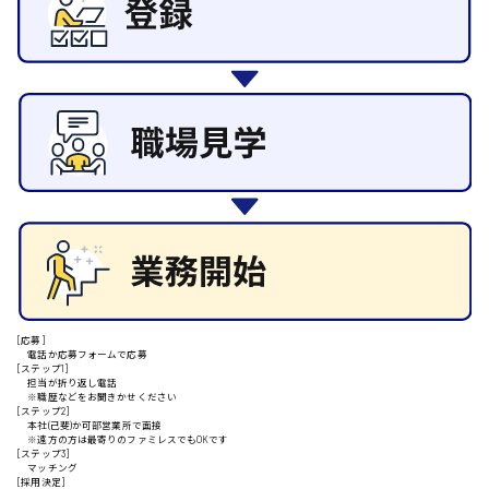
東広島市
その他の専門職
施設管理・整備
清掃
施工管理
自動車整備士
安芸高田市
配送・ドライバー
日給9000円～
山県郡
安芸太田町
[応募]
電話か応募フォームで応募
日給10000円以上
[ステップ1]
担当が折り返し電話
安芸郡
※職歴などをお聞きかせください
[ステップ2]
本社(己斐)か可部営業所で面接
※遠方の方は最寄りのファミレスでもOKです
[ステップ3]
マッチング
[採用決定]
山口県