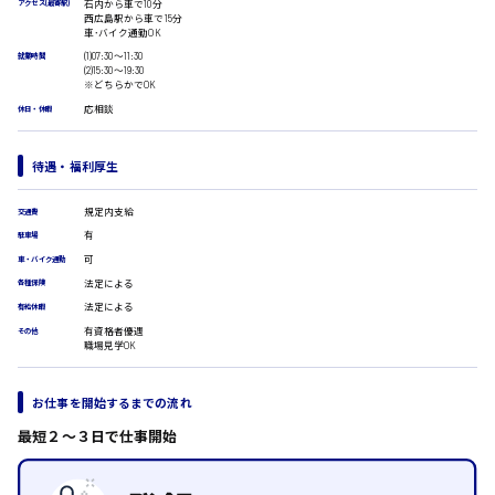
石内から車で10分
アクセス(最寄駅)
広島市安佐南区
医療事務
西広島駅から車で15分
車･バイク通勤OK
翻訳、通訳
(1)07:30〜11:30
就業時間
IT・クリエイティブ系
(2)15:30〜19:30
※どちらかでOK
DTPオペレーター
時給1500円以上
応相談
休日・休暇
広島市安佐北区
CADオペレーター
WEBデザイナー
校正・編集
待遇・福利厚生
システムエンジニア
プログラマー
広島市安芸区
規定内支給
交通費
カスタマーエンジニア
有
駐車場
販売・サービス・フード系
可
車・バイク通勤
経営企画
法定による
各種保険
時給制すべて
販売
廿日市市
法定による
有給休暇
レジ
有資格者優遇
その他
ホール
職場見学OK
接客
調理
お仕事を開始するまでの流れ
呉市
洗い場
営業
最短２〜３日で仕事開始
ラウンダー営業
ルート営業
日給8000円～