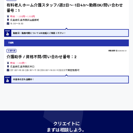
時給1200円〜
有料老人ホーム介護スタッフ/週2日〜･1日4h〜勤務OK/問い合わせ
番号：1
時給：1,200円～1,300円
広島県広島市西区山田新町
島根県
15:30〜19:30
勤務日・勤務時間についてはお気軽にご相談ください！
介護職
香川県
派遣社員
掲載更新日
2026/06/23
時給1100円〜
介護助手 / 資格不問/問い合わせ番号：2
時給：1,100円～
広島県広島市西区井口
(1)7:00〜16:00 (2)8:30〜17:30 (3)10:00〜19:00 ※(1)(2)(3)で固定勤務可
愛知県
中高年の方も活躍中！
宮城県
時給1000円〜
クリエイトに
神奈川県
まずは相談しよう。