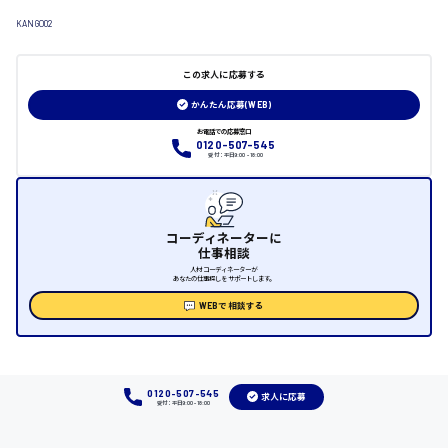
KANGO02
日給制すべて
大竹市
この求人に応募する
かんたん応募(WEB)
お電話での応募窓口
0120-507-545
三次市
受付：平日9:00 - 18:00
月給制すべて
三原市
コーディネーターに
仕事相談
人材コーディネーターが
あなたの仕事探しをサポートします。
WEBで相談する
福山市
時給1000円～
0120-507-545
求人に応募
受付：平日9:00 - 18:00
福岡県