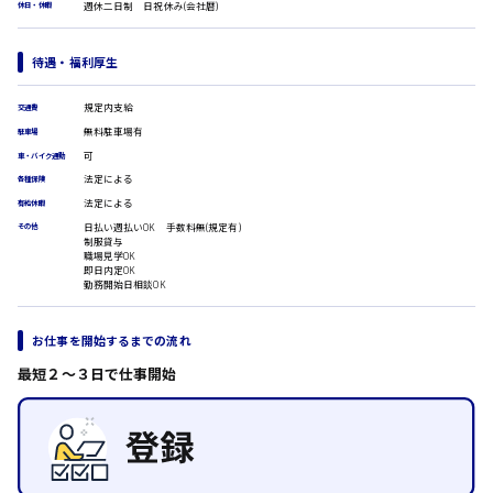
広島市安佐南区
週休二日制 日祝休み(会社暦)
休日・休暇
医療事務
翻訳、通訳
IT・クリエイティブ系
待遇・福利厚生
時給1500円以上
DTPオペレーター
広島市安佐北区
規定内支給
CADオペレーター
交通費
WEBデザイナー
無料駐車場有
駐車場
校正・編集
可
車・バイク通勤
システムエンジニア
法定による
各種保険
広島市安芸区
プログラマー
法定による
有給休暇
カスタマーエンジニア
日払い週払いOK 手数料無(規定有)
その他
制服貸与
販売・サービス・フード系
職場見学OK
時給制すべて
即日内定OK
経営企画
勤務開始日相談OK
廿日市市
販売
レジ
ホール
お仕事を開始するまでの流れ
接客
最短２〜３日で仕事開始
調理
呉市
洗い場
営業
ラウンダー営業
日給8000円～
ルート営業
東広島市