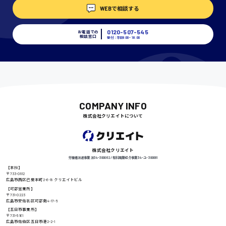
WEBで相談する
埼玉県
時給1400円〜
0120-507-545
お電話での
相談窓口
受付：平日9:00 - 18:00
千葉県
尾道市
COMPANY INFO
日給9000円〜
株式会社クリエイトについて
徳島県
株式会社クリエイト
労働者派遣事業 派34-300062 / 有料職業紹介事業 34-ユ-300091
【本社】
〒733-0812
広島市西区己斐本町2-6-18 クリエイトビル
高知県
【可部営業所】
日給8000円〜
〒731-0223
広島市安佐北区可部南4-17-5
【五日市事業所】
〒731-5161
広島市佐伯区五日市港2-2-1