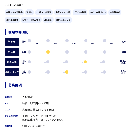
広島市中区
時給1200円～
この求人の特徴：
製造・軽作業・物流系
主婦・主夫活躍中
高収入
40代以上応募可
子育てママ応援
ブランク歓迎
マイカー通勤OK
交通費支給
組立、加工
製造オペレーター
ミドル活躍中
日払い・週払いOK
日勤のみ
資格が活かせる
検品・包装・箱詰め
広島市東区
ピッキング・仕分け
職場の雰囲気
軽作業
フォークリフト
低い
高い
年齢層
20代
30代
40代
50代
60代
介護・医療系
男女比
女性
男性
時給1300円～
広島市南区
医師
10人
100人
介護職
部署人数
以下
以上
看護助手
1人
20人
派遣スタッフ
以下
以上
看護師
広島市西区
オフィスワーク系
募集要項
貿易事務
データ入力
人材派遣
雇用形態
コールセンターオペレーター
時給1400円～
時給：1,300円～1,400円
給与
一般事務
広島市佐伯区
広島県安芸高田市八千代町
エリア
総務事務
千代田インターから車で14分
アクセス(最寄駅)
経理事務
無料駐車場有 車・バイク通勤OK
営業事務
9:00〜17:30(休憩60分)
就業時間
受付事務