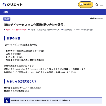
WEB相談
介護職
掲載更新日
2026/06/23
派遣社員
日勤/デイサービスでの介護職/問い合わせ番号：1
時給：1,300円～1,400円
場所：広島県安芸高田市八千代町
就業時間：9:00〜17:30(休憩60分)
仕事の内容
【デイサービスでの介護業務全般】
・利用者の介護業務(生活介助や身体介護)
・口腔ケアの補助
・レクリエーション
・施設車にて利用者の送迎業務(軽自動車)
定員30名程度の施設になります。
経験の少ない方からベテランの方まで徐々に仕事を覚えながら活躍できる職場です！
勤務日数などご不明な点については担当までお気軽にお問い合わせください。
対象となる方 (資格など)
■介護福祉士又はヘルパー2級以上必須
■通勤のため運転免許必須
未経験の方からベテランの方まで徐々に仕事を覚えながら活躍できる職場です！