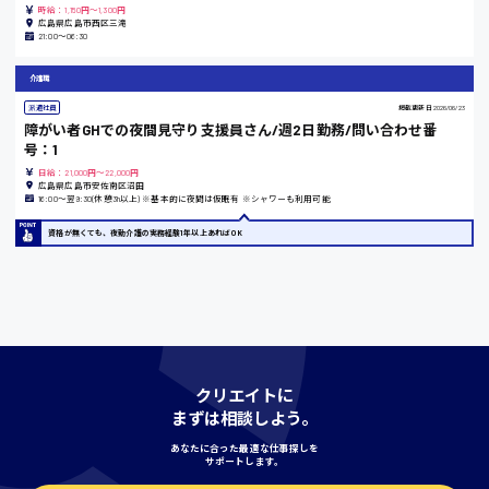
時給：1,150円～1,300円
広島県広島市西区三滝
21:00〜06:30
島根県
介護職
派遣社員
掲載更新日
2026/06/23
障がい者GHでの夜間見守り支援員さん/週2日勤務/問い合わせ番
香川県
号：1
時給1100円〜
日給：21,000円～22,000円
広島県広島市安佐南区沼田
16:00〜翌9:30(休憩3h以上) ※基本的に夜間は仮眠有 ※シャワーも利用可能
愛知県
資格が無くても、夜勤介護の実務経験1年以上あればOK
宮城県
時給1000円〜
クリエイトに
まずは相談しよう。
神奈川県
あなたに合った最適な仕事探しを
サポートします。