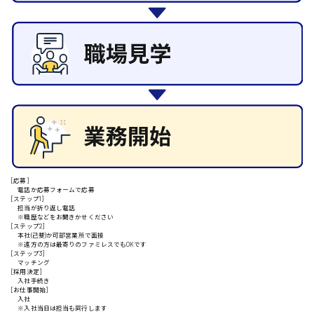
その他の専門職
施設管理・整備
清掃
施工管理
安芸高田市
自動車整備士
配送・ドライバー
日給9000円～
山県郡
安芸太田町
[応募]
電話か応募フォームで応募
[ステップ1]
担当が折り返し電話
日給10000円以上
※職歴などをお聞きかせください
[ステップ2]
本社(己斐)か可部営業所で面接
安芸郡
※遠方の方は最寄りのファミレスでもOKです
[ステップ3]
マッチング
[採用決定]
入社手続き
[お仕事開始]
山口県
入社
※入社当日は担当も同行します