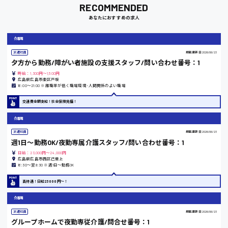
RECOMMENDED
あなたにおすすめの求人
岡山県
介護職
時給1100円～
派遣社員
掲載更新日
2026/06/23
夕方から勤務/障がい者施設の支援スタッフ/問い合わせ番号：1
大阪府
時給：1,300円～1,500円
広島県広島市東区戸坂
16:00〜21:00 ※離職率が低く職場環境･人間関係のよい職場
交通費全額支給！社会保険完備！
竹原市
介護職
時給1300円〜
派遣社員
掲載更新日
2026/06/23
週1日〜勤務OK/夜勤専属介護スタッフ/問い合わせ番号：1
日給：23,000円～24,000円
熊本県
広島県広島市西区己斐上
16:30〜翌9:30 ※週1日〜勤務OK
高待遇！日給23000円〜！
介護職
東京都
派遣社員
掲載更新日
2026/06/23
時給1200円〜
グループホームで夜勤専従介護/問合せ番号：1