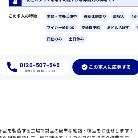
この求人の特徴：
主婦・主夫活躍中
長期休暇あり
高収入
4
マイカー通勤OK
交通費支給
ミドル活躍中
日勤のみ
土日休み
0120-507-545
この
求人に応募
する
受付：平日9:00 - 18:00
部品を製造する工場で製品の簡単な箱詰・検品をお任せします！
の外観を確認して、箱に詰めていくコツコツモクモク作業です。