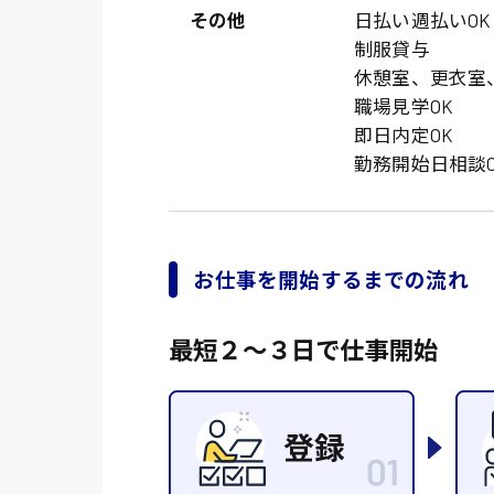
オフィスワーク系
福岡県
その他
日払い週払いOK
時給1300円〜
貿易事務
制服貸与
熊本県
時給1400円〜
休憩室、更衣室
愛知県
総務事務
職場見学OK
千葉県
即日内定OK
医療事務
勤務開始日相談O
鳥取県
IT・クリエイティブ
DTPオペレーター
システムエンジニア
お仕事を開始するまでの流れ
販売・サービス・フ
最短２〜３日で仕事開始
経営企画
接客
ラウンダー営業
その他の専門職