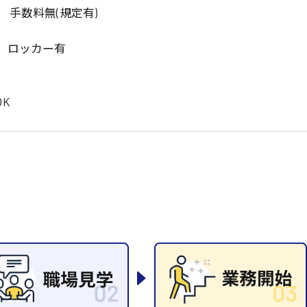
岡山県
大阪府
 手数料無(規定有)
時給1200円〜
時給1100円〜
データ入力
コールセンターオペレータ
東京都
島根県
ー
日給9000円〜
日給8000円〜
、ロッカー有
宮城県
神奈川県
経理事務
営業事務
尾道市
徳島県
翻訳、通訳
K
系
CADオペレーター
WEBデザイナー
プログラマー
カスタマーエンジニア
ード系
販売
レジ
調理
洗い場
ルート営業