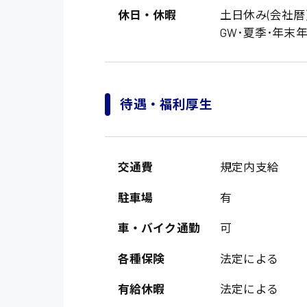
休日・休暇
土日休み(会社暦
GW･夏季･年末
待遇・福利厚生
製造・軽作業・物流
交通費
規定内支給
広島市中区
組立、加工
駐車場
有
広島市佐伯区
軽作業
車・バイク通勤
可
廿日市市
介護・医療系
時給1200円～
各種保険
法定による
山県郡
時給制すべて
医師
大竹市
有給休暇
法定による
日給制すべて