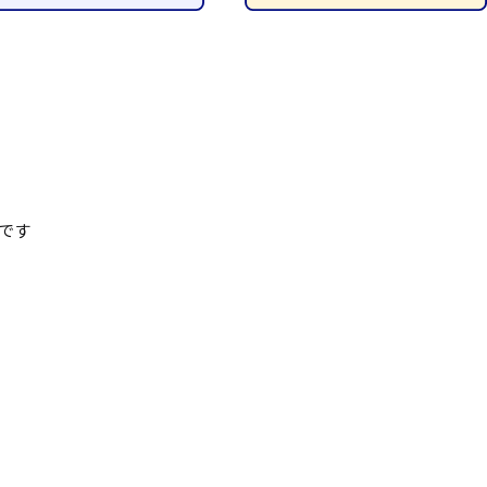
清掃
施工管理
です