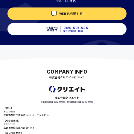
サポートします。
WEBで相談する
埼玉県
時給1400円〜
0120-507-545
お電話での
相談窓口
受付：平日9:00 - 18:00
千葉県
尾道市
日給9000円〜
COMPANY INFO
株式会社クリエイトについて
徳島県
株式会社クリエイト
労働者派遣事業 派34-300062 / 有料職業紹介事業 34-ユ-300091
【本社】
〒733-0812
広島市西区己斐本町2-6-18 クリエイトビル
高知県
日給8000円〜
【可部営業所】
〒731-0223
広島市安佐北区可部南4-17-5
【五日市事業所】