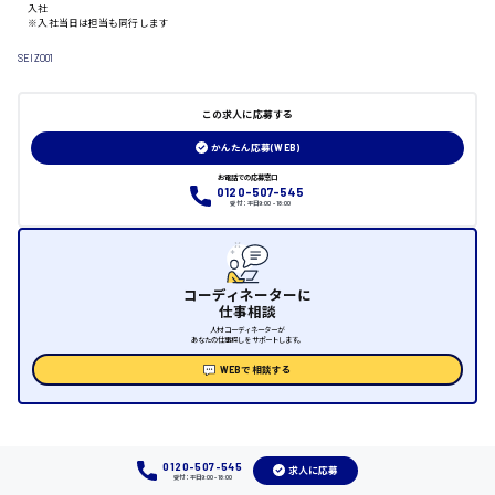
入社
※入社当日は担当も同行します
日給制すべて
SEIZO01
大竹市
この求人に応募する
かんたん応募(WEB)
三次市
お電話での応募窓口
0120-507-545
受付：平日9:00 - 18:00
月給制すべて
三原市
コーディネーターに
仕事相談
人材コーディネーターが
あなたの仕事探しをサポートします。
WEBで相談する
福山市
時給1000円～
0120-507-545
福岡県
求人に応募
受付：平日9:00 - 18:00