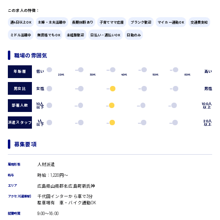
広島市中区
時給1200円～
製造・軽作業・物流系
この求人の特徴：
週4日以上OK
主婦・主夫活躍中
長期休暇あり
子育てママ応援
ブランク歓迎
マイカー通勤OK
交通費支給
組立、加工
製造オペレーター
ミドル活躍中
無資格でもOK
未経験歓迎
日払い・週払いOK
日勤のみ
検品・包装・箱詰め
広島市東区
ピッキング・仕分け
職場の雰囲気
軽作業
フォークリフト
低い
高い
年齢層
20代
30代
40代
50代
60代
介護・医療系
男女比
女性
男性
時給1300円～
広島市南区
医師
10人
100人
介護職
部署人数
以下
以上
看護助手
1人
20人
派遣スタッフ
以下
以上
看護師
オフィスワーク系
広島市西区
募集要項
貿易事務
データ入力
人材派遣
雇用形態
コールセンターオペレーター
時給：1,220円～
給与
時給1400円～
一般事務
広島市佐伯区
広島県山県郡北広島町新氏神
エリア
総務事務
千代田インターから車で3分
経理事務
アクセス(最寄駅)
駐車場有 車・バイク通勤OK
営業事務
9:00〜16:00
就業時間
受付事務