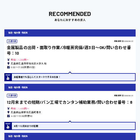
RECOMMENDED
あなたにおすすめの求人
岡山県
時給1100円～
製造・軽作業・物流系
派遣社員
掲載更新日
2026/06/23
金属製品の出荷・面取り作業/冷暖房完備/週3日〜OK/問い合わせ番
大阪府
号：10
時給：1,200円～
広島県広島市安佐北区大字久地
8:00〜17:00(休憩65分)
竹原市
未経験者でも安心してスタートできるお仕事！
時給1300円〜
製造・軽作業・物流系
派遣社員
掲載更新日
2026/06/23
12月末までの短期/パン工場でカンタン補助業務/問い合わせ番号：8
熊本県
時給：1,400円～
広島県山県郡北広島町春木
4:00〜13:00(休憩1h)
8月～12月末までの短期
東京都
製造・軽作業・物流系
時給1200円〜