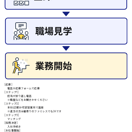
その他の専門職
施設管理・整備
清掃
施工管理
安芸高田市
自動車整備士
配送・ドライバー
日給9000円～
山県郡
安芸太田町
[応募]
電話か応募フォームで応募
[ステップ1]
日給10000円以上
担当が折り返し電話
※職歴などをお聞きかせください
安芸郡
[ステップ2]
本社(己斐)か可部営業所で面接
※遠方の方は最寄りのファミレスでもOKです
[ステップ3]
マッチング
[採用決定]
入社手続き
山口県
[お仕事開始]