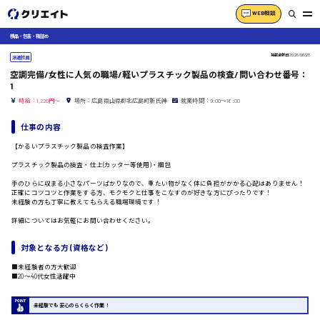
WEB相談
検品・包装・箱詰め
掲載更新日
2026/06/23
派遣社員
空調完備/女性に人気の職場/軽いプラスチック製品の検査/問い合わせ番号：
1
時給：1,220円～
場所：広島県山県郡北広島町新氏神
就業時間：9:00〜16:00
仕事の内容
【かるいプラスチック製品の検査作業】
プラスチック製品の検査・仕上(カッター等使用)・梱包
手のひらに収まる小さなパーツばかりなので、重たい物がなく体に負担がかかる心配はありません！
正確にコツコツと作業をする方、モクモクと仕事をこなすのが好きな方にぴったりです！
未経験の方も丁寧に教えてもらえる職場環境です！
詳細についてはお気軽にお問い合わせください。
対象となる方 (資格など)
■未経験者の方大歓迎
■20〜40代女性活躍中
未経験でも安心のらくらく作業！