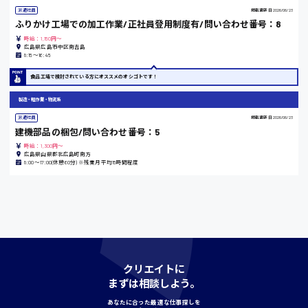
派遣社員
掲載更新日
2026/06/23
ふりかけ工場での加工作業/正社員登用制度有/問い合わせ番号：8
島根県
時給：1,150円～
広島県広島市中区南吉島
8:15〜16:45
食品工場で検討されている方にオススメのオシゴトです！
香川県
製造・軽作業・物流系
時給1100円〜
派遣社員
掲載更新日
2026/06/23
建機部品の梱包/問い合わせ番号：5
時給：1,300円～
広島県山県郡北広島町南方
愛知県
8:00〜17:00(休憩60分) ※残業月平均15時間程度
宮城県
時給1000円〜
クリエイトに
神奈川県
まずは相談しよう。
あなたに合った最適な仕事探しを