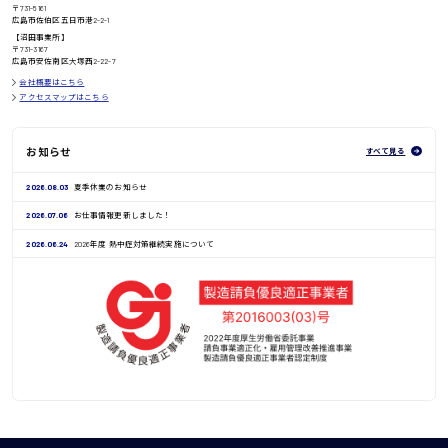
〒731-5161
広島市佐伯区五日市港2-2-1
鳥取県
【沼田事業所】
〒731-3167
広島市安佐南区大塚西2-22-7
会社概要はこちら
アクセスマップはこちら
お知らせ
すべて見る
2026.08.03
夏季休業のお知らせ
2026.07.06
お仕事情報更新しました！
2026.06.24
2026年度 熱中症対策継続実施について