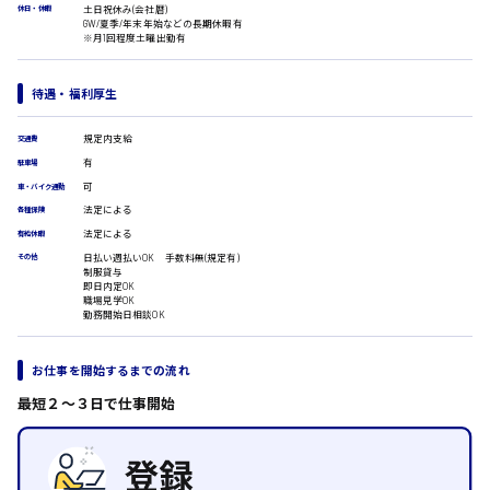
広島市安佐南区
土日祝休み(会社暦)
休日・休暇
医療事務
GW/夏季/年末年始などの長期休暇有
翻訳、通訳
※月1回程度土曜出勤有
IT・クリエイティブ系
時給1500円以上
DTPオペレーター
待遇・福利厚生
広島市安佐北区
CADオペレーター
WEBデザイナー
規定内支給
交通費
校正・編集
有
駐車場
システムエンジニア
可
車・バイク通勤
プログラマー
広島市安芸区
法定による
各種保険
カスタマーエンジニア
法定による
有給休暇
販売・サービス・フード系
日払い週払いOK 手数料無(規定有)
その他
制服貸与
経営企画
時給制すべて
即日内定OK
販売
廿日市市
職場見学OK
勤務開始日相談OK
レジ
ホール
接客
お仕事を開始するまでの流れ
調理
呉市
最短２〜３日で仕事開始
洗い場
営業
ラウンダー営業
日給8000円～
ルート営業
東広島市