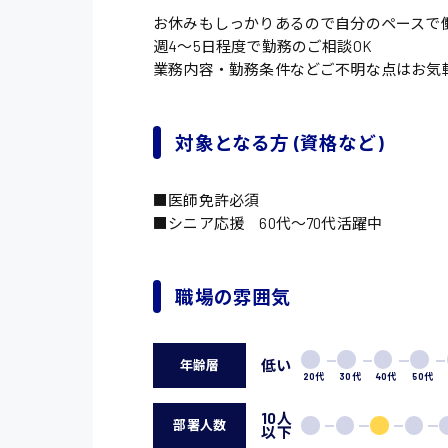
お休みもしっかりあるので自分のペースで
週4〜5日程度で勤務のご相談OK
業務内容・勤務条件などご不明な点はお気
対象となる方 (資格など)
■医師免許必須
■シニア応援 60代〜70代活躍中
職場の雰囲気
低い
年齢層
20代
30代
40代
50代
10人
部署人数
以下