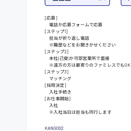
施設管理・整備
[応募]
配送・ドライバー
電話か応募フォームで応募
[ステップ1]
担当が折り返し電話
※職歴などをお聞きかせください
[ステップ2]
本社(己斐)か可部営業所で面接
※遠方の方は最寄りのファミレスでもOK
[ステップ3]
マッチング
[採用決定]
入社手続き
[お仕事開始]
入社
※入社当日は担当も同行します
KANGO02