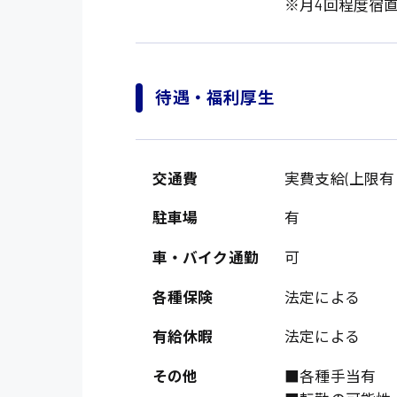
※月4回程度宿
待遇・福利厚生
交通費
実費支給(上限有：1
製造・軽作業・物流
駐車場
有
広島市中区
組立、加工
車・バイク通勤
可
広島市佐伯区
軽作業
各種保険
法定による
廿日市市
介護・医療系
時給1200円～
有給休暇
法定による
山県郡
時給制すべて
医師
大竹市
その他
■各種手当有
日給制すべて