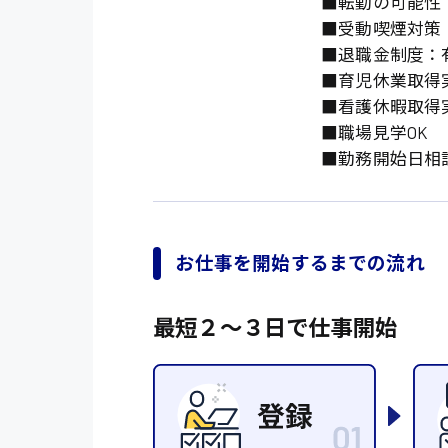
オフィスワーク系
■転勤の可能性
福岡県
時給1300円〜
■受動喫煙対策：
貿易事務
熊本県
■退職金制度：有
時給1400円〜
■育児休業取得
愛知県
総務事務
■看護休暇取得
千葉県
医療事務
■職場見学OK
■勤務開始日相談
鳥取県
IT・クリエイティブ
DTPオペレーター
システムエンジニア
お仕事を開始するまでの流れ
販売・サービス・フ
最短２〜３日で仕事開始
経営企画
接客
ラウンダー営業
その他の専門職