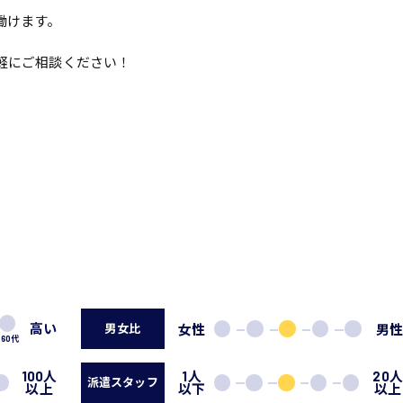
働けます。
軽にご相談ください！
高い
女性
男
男女比
60代
100人
1人
20
派遣スタッフ
以上
以下
以上