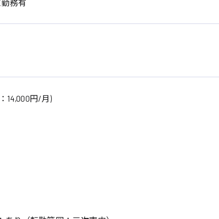
直勤務有
4,000円/月)
系
広島市東区
広島市南区
製造オペレーター
検品・包装・箱詰め
広島市安佐南区
広島市安佐北区
フォークリフト
呉市
東広島市
時給1300円～
時給1400円～
安芸太田町
安芸郡
日給8000円～
日給9000円～
介護職
看護助手
三次市
三原市
月給制すべて
時給1000円～