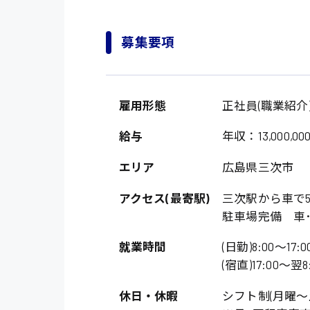
募集要項
雇用形態
正社員(職業紹介
給与
年収：13,000,00
エリア
広島県三次市
アクセス(最寄駅)
三次駅から車で
駐車場完備 車･
就業時間
(日勤)8:00〜17:0
(宿直)17:00〜翌8
休日・休暇
シフト制(月曜〜