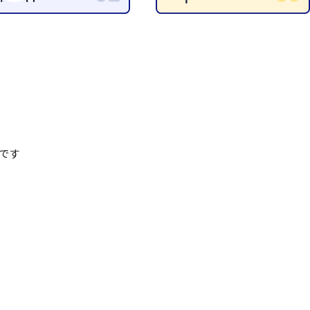
清掃
施工管理
です