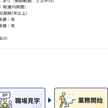
：あり（転勤範囲：三次市内）
岡山県
大阪府
時給1200円〜
時給1100円〜
有(屋内禁煙)
データ入力
コールセンターオペレータ
東京都
島根県
(勤続1年以上)
ー
日給9000円〜
日給8000円〜
実績：有
宮城県
神奈川県
経理事務
営業事務
実績：有
尾道市
徳島県
翻訳、通訳
OK
系
CADオペレーター
WEBデザイナー
プログラマー
カスタマーエンジニア
ード系
販売
レジ
調理
洗い場
ルート営業