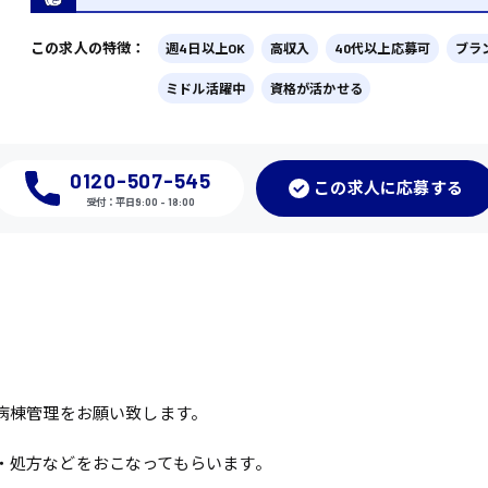
この求人の特徴：
週4日以上OK
高収入
40代以上応募可
ブラ
ミドル活躍中
資格が活かせる
0120-507-545
この
求人に応募
する
受付：平日9:00 - 18:00
病棟管理をお願い致します。
・処方などをおこなってもらいます。