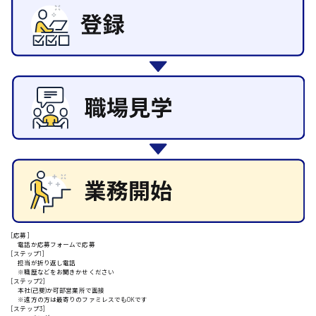
東広島市
その他の専門職
施設管理・整備
清掃
施工管理
自動車整備士
安芸高田市
配送・ドライバー
日給9000円～
山県郡
安芸太田町
日給10000円以上
[応募]
電話か応募フォームで応募
安芸郡
[ステップ1]
担当が折り返し電話
※職歴などをお聞きかせください
[ステップ2]
本社(己斐)か可部営業所で面接
※遠方の方は最寄りのファミレスでもOKです
[ステップ3]
山口県