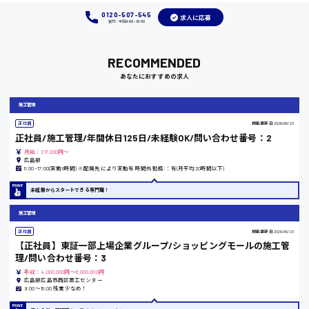
0120-507-545
求人に応募
受付：平日9:00 - 18:00
岡山県
RECOMMENDED
あなたにおすすめの求人
時給1100円～
施工管理
大阪府
正社員
掲載更新日
2026/06/23
正社員/施工管理/年間休日125日/未経験OK/問い合わせ番号：2
月給：217,000円～
広島県
8:00~17:00(実働8時間) ※配属先により変動有 時間外勤務:：有(月平均20時間以下)
竹原市
未経験からスタートできる専門職！
時給1300円〜
施工管理
正社員
掲載更新日
2026/06/23
熊本県
【正社員】東証一部上場企業グループ/ショッピングモールの施工管
理/問い合わせ番号：3
年収：4,000,000円～6,000,000円
広島県広島市西区商工センター
9:00〜18:00 残業少なめ！
東京都