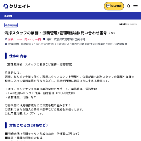
WEB相談
施工管理
掲載更新日
2026/06/23
紹介予定派遣
清掃スタッフの業務・労務管理/管理職候補/問い合わせ番号：99
月給：250,000円～300,000円
場所：広島県広島市西区己斐本町
就業時間：勤務時間：8:00〜17:00(休憩1h) ※現場により早目の出勤可能性有 ◎残業月平均5〜10時間程度
仕事の内容
【管理職候補 スタッフの勤怠など業務・労務管理】
具体的には、
清掃、ビルメンテ業で働く、現場スタッフのシフト管理や、欠員が出れば別スタッフの配属や自身で
現場に入って清掃業務を行なうなどし、現場が円滑に回るように支える仕事です。
・清掃、メンテナンス事業部業務全般のサポート、業務管理、労務管理
・Excelを用いたシフト作成、勤怠管理（PC1人1台支給）
・資材運搬、代務、など
◎将来的には見積作成などの立案も取り組みます！
◎慣れてきたら新人の研修や指導などの育成もお任せします。
◎社用車は軽バン（AT）です。
対象となる方 (資格など)
■45歳未満（長期キャリア形成のため 例外事由3号のイ）
■業界・職種未経験の方歓迎