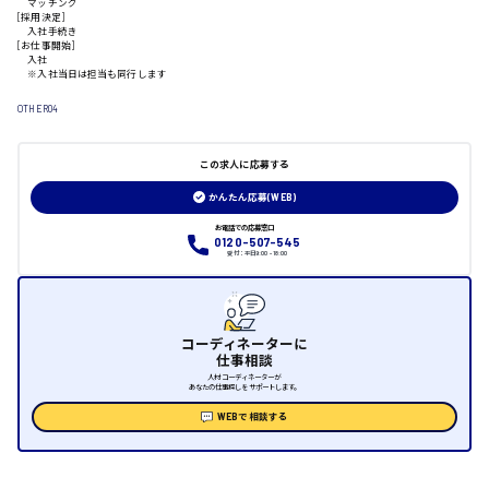
マッチング
[採用決定]
入社手続き
[お仕事開始]
日給制すべて
入社
※入社当日は担当も同行します
大竹市
OTHER04
この求人に応募する
三次市
かんたん応募(WEB)
お電話での応募窓口
月給制すべて
0120-507-545
受付：平日9:00 - 18:00
三原市
コーディネーターに
仕事相談
人材コーディネーターが
福山市
あなたの仕事探しをサポートします。
WEBで相談する
時給1000円～
福岡県