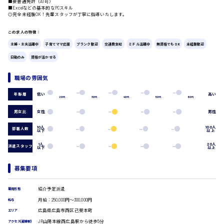
■要普通免許（AT可）
■Excelなどの基本的なPCスキル
広島市中区
時給1200円～
製造・軽作業・物流系
◎完全未経験OK！先輩スタッフが丁寧に指導いたします。
組立、加工
この求人の特徴：
製造オペレーター
検品・包装・箱詰め
主婦・主夫活躍中
子育てママ応援
ブランク歓迎
交通費支給
ミドル活躍中
無資格でもOK
未経験歓迎
ピッキング・仕分け
広島市東区
日勤のみ
資格が活かせる
軽作業
フォークリフト
職場の雰囲気
介護・医療系
低い
高い
年齢層
時給1300円～
広島市南区
20代
30代
40代
50代
60代
医師
介護職
男女比
女性
男性
看護助手
10人
100人
看護師
部署人数
以下
以上
オフィスワーク系
広島市西区
1人
20人
派遣スタッフ
以下
以上
貿易事務
データ入力
募集要項
コールセンターオペレーター
時給1400円～
一般事務
広島市佐伯区
紹介予定派遣
雇用形態
総務事務
月給：250,000円～300,000円
給与
経理事務
広島県広島市西区己斐本町
エリア
営業事務
JR山陽本線西広島駅から徒歩5分
受付事務
アクセス(最寄駅)