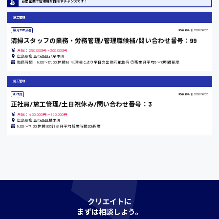
安定企業で管理職を目指すチャンスです！
時給1200円〜
施工管理
紹介予定派遣
掲載更新日
2026/06/23
島根県
清掃スタッフの業務・労務管理/管理職候補/問い合わせ番号：99
月給：250,000円～300,000円
広島県広島市西区己斐本町
勤務時間：8:00〜17:00(休憩1h) ※現場により早目の出勤可能性有 ◎残業月平均5〜10時間程度
香川県
施工管理
時給1100円〜
正社員
掲載更新日
2026/06/23
正社員/施工管理/土日祝休み/問い合わせ番号：3
月給：400,000円～950,000円
愛知県
広島県広島市西区楠木町
8:00〜17:30(休憩90分) ※月平均残業時間20h程度
宮城県
時給1000円〜
クリエイトに
神奈川県
まずは相談しよう。