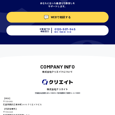
あなたに合った最適な仕事探しを
サポートします。
埼玉県
WEBで相談する
時給1400円〜
0120-507-545
お電話での
相談窓口
受付：平日9:00 - 18:00
千葉県
尾道市
日給9000円〜
COMPANY INFO
株式会社クリエイトについて
徳島県
株式会社クリエイト
労働者派遣事業 派34-300062 / 有料職業紹介事業 34-ユ-300091
【本社】
〒733-0812
広島市西区己斐本町2-6-18 クリエイトビル
高知県
日給8000円〜
【可部営業所】
〒731-0223
広島市安佐北区可部南4-17-5