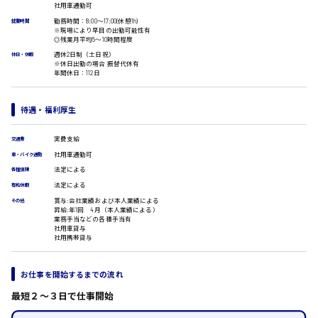
社用車通勤可
広島市安佐南区
医療事務
勤務時間：8:00〜17:00(休憩1h)
就業時間
翻訳、通訳
※現場により早目の出勤可能性有
◎残業月平均5〜10時間程度
IT・クリエイティブ系
週休2日制（土日祝）
休日・休暇
DTPオペレーター
時給1500円以上
※休日出勤の場合 振替代休有
広島市安佐北区
年間休日：112日
CADオペレーター
WEBデザイナー
校正・編集
待遇・福利厚生
システムエンジニア
プログラマー
広島市安芸区
実費支給
交通費
カスタマーエンジニア
社用車通勤可
車・バイク通勤
販売・サービス・フード系
法定による
各種保険
経営企画
時給制すべて
法定による
有給休暇
販売
廿日市市
賞与:会社業績および本人業績による
その他
レジ
昇給:年1回 4月（本人業績による）
業務手当などの各種手当有
ホール
社用車貸与
接客
社用携帯貸与
調理
呉市
洗い場
お仕事を開始するまでの流れ
営業
ラウンダー営業
最短２〜３日で仕事開始
ルート営業
日給8000円～