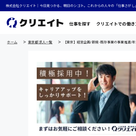
株式会社クリエイト｜今日見つかる、明日のシゴト。これからの人々の「仕事さがし
仕事を探す
クリエイトでの働き
ホーム
東京都 求人一覧
【東京】経営企画/新規･既存事業の事業推進/年