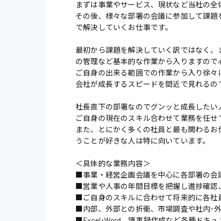
まずは事業やサービス、現状など当社の全
その後、様々な部署の会議に参加して課題
で解決していくお仕事です。
最初から課題を解決していく訳ではなく、
の管理など基本的な作業から入りますので
ご自身の出来る範囲での作業から入り徐々
会社が成長するスピードを間近で見れるの
社長直下の部署なのでグンッと成長したい
ご自身の現在のスキル合わせて業務を任せ
また、とにかく多くの社員と最も関わるお
うことが好きな人は特に向いています。
＜具体的な業務内容＞
■事業・経営企画会議を中心に各部署の会
■営業や人事の年間目標を把握し進捗確認
■ご自身のスキルに合わせて将来的に各社
■内部、外部との折衝、市場調査や社内･
■Excel･Word、議事録作成など各種ドキ