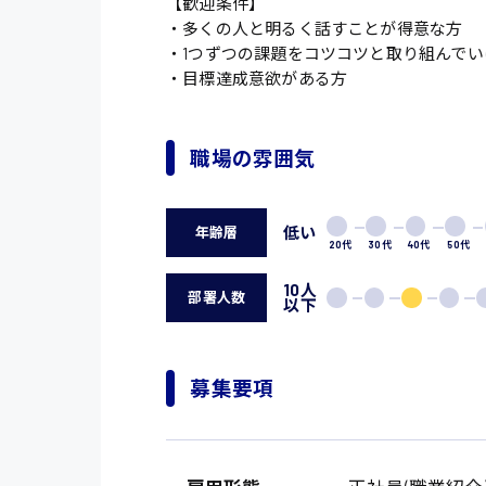
【歓迎条件】
・多くの人と明るく話すことが得意な方
・1つずつの課題をコツコツと取り組んでい
・目標達成意欲がある方
職場の雰囲気
低い
年齢層
20代
30代
40代
50代
製造・軽作業・物流
10人
広島市中区
部署人数
以下
組立、加工
広島市佐伯区
軽作業
廿日市市
募集要項
介護・医療系
時給1200円～
山県郡
時給制すべて
医師
大竹市
日給制すべて