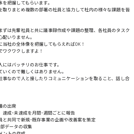
体を把握してもらいます。
を取りまとめ複数の部署の社員と協力して社内の様々な課題を皆
まずは先輩社員と共に議事録作成や課題の整理、各社員のタスク
心配いりません。
に当社の全体像を把握してもらえればOK！
でワクワクしますよ！
人にはバッチリのお仕事です。
ていくので難しくはありません。
仕事なので人と接したりコミュニケーションを取ること、話し合
議の出席
、達成･未達成を月間･週間ごとに報告
員と共同で新規･既存事業の企画や改善案を策定
外部データの収集
ュメントの作成