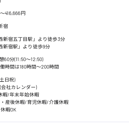
)
岡山県
大阪府
時給1200円〜
時給1100円〜
データ入力
コールセンターオペレータ
～416,666円
東京都
島根県
ー
日給9000円〜
日給8000円〜
宮城県
神奈川県
新宿
経理事務
営業事務
尾道市
徳島県
翻訳、通訳
西新宿五丁目駅」より徒歩3分
西新宿駅」より徒歩9分
系
60分(11:50〜12:50)
CADオペレーター
WEBデザイナー
働時間は180時間〜200時間
プログラマー
カスタマーエンジニア
土日祝)
ード系
日(会社カレンダー)
休暇/年末年始休暇
販売
レジ
前・産後休暇/育児休暇/介護休暇
調理
洗い場
休暇OK
ルート営業