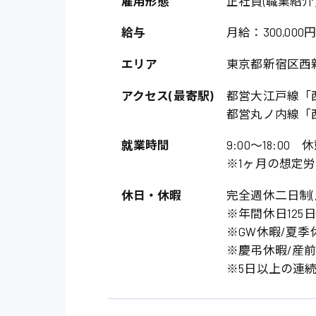
雇用形態
正社員(職業紹介
オフィスワーク系
福岡県
時給1300円〜
貿易事務
給与
月給：300,000円
熊本県
時給1400円〜
愛知県
エリア
東京都新宿区西
総務事務
千葉県
医療事務
アクセス(最寄駅)
都営大江戸線「
鳥取県
都営丸ノ内線「
IT・クリエイティブ
就業時間
9:00〜18:00 休憩
DTPオペレーター
※1ヶ月の想定労
システムエンジニア
休日・休暇
完全週休二日制(
販売・サービス・フ
※年間休日125
※GW休暇/夏季
経営企画
※慶弔休暇/産
接客
※5日以上の連続
ラウンダー営業
その他の専門職