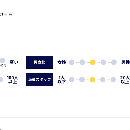
ける方
高い
女性
男
男女比
60代
系
100人
1人
20
広島市東区
広島市南区
派遣スタッフ
以上
以下
以上
製造オペレーター
検品・包装・箱詰め
広島市安佐南区
広島市安佐北区
フォークリフト
呉市
東広島市
時給1300円～
時給1400円～
安芸太田町
安芸郡
日給8000円～
日給9000円～
介護職
看護助手
三次市
三原市
月給制すべて
時給1000円～