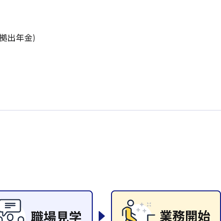
岡山県
大阪府
時給1200円〜
時給1100円〜
データ入力
コールセンターオペレータ
東京都
島根県
ー
日給9000円〜
日給8000円〜
拠出年金)
宮城県
神奈川県
経理事務
営業事務
尾道市
徳島県
翻訳、通訳
系
CADオペレーター
WEBデザイナー
プログラマー
カスタマーエンジニア
ード系
販売
レジ
調理
洗い場
ルート営業