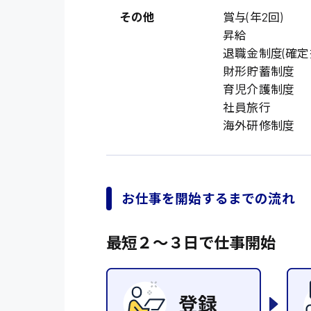
オフィスワーク系
福岡県
その他
賞与(年2回)
時給1300円〜
貿易事務
熊本県
昇給
時給1400円〜
退職金制度(確定
愛知県
総務事務
財形貯蓄制度
千葉県
医療事務
育児介護制度
社員旅行
鳥取県
IT・クリエイティブ
海外研修制度
DTPオペレーター
システムエンジニア
お仕事を開始するまでの流れ
販売・サービス・フ
経営企画
最短２〜３日で仕事開始
接客
ラウンダー営業
その他の専門職