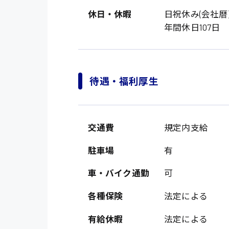
休日・休暇
日祝休み(会社暦
年間休日107日
待遇・福利厚生
製造・軽作業・物流
交通費
規定内支給
広島市中区
組立、加工
駐車場
有
広島市佐伯区
軽作業
車・バイク通勤
可
廿日市市
介護・医療系
時給1200円～
山県郡
各種保険
法定による
時給制すべて
医師
大竹市
有給休暇
法定による
日給制すべて