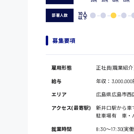
20代
30代
40代
50代
10人
部署人数
以下
募集要項
雇用形態
正社員(職業紹介
給与
年収：3,000,000
エリア
広島県広島市西
アクセス(最寄駅)
新井口駅から車
駐車場有 車・
就業時間
8:30〜17:30(実働