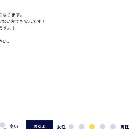
になります。
少ない方でも安心です！
ですよ！
さい。
高い
女性
男
男女比