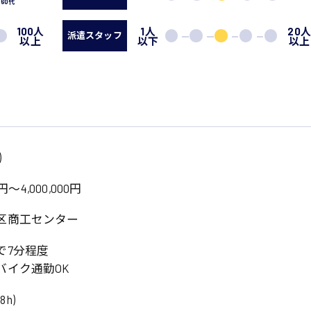
60代
100人
1人
20
派遣スタッフ
以上
以下
以上
)
円～4,000,000円
区商工センター
で7分程度
バイク通勤OK
8h)