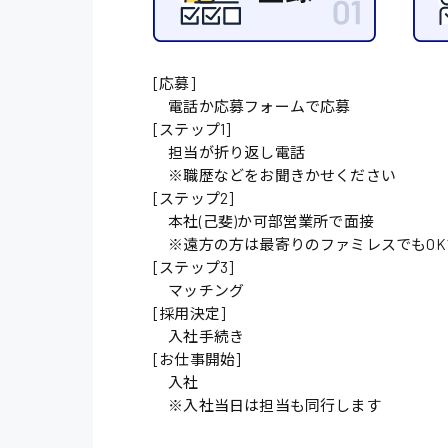
施設管理・整備
配送・ドライバー
[応募]
電話か応募フォームで応募
[ステップ1]
担当が折り返し電話
※職歴などをお聞きかせください
[ステップ2]
本社(己斐)か可部営業所で面接
※遠方の方は最寄りのファミレスでもOK
[ステップ3]
マッチング
[採用決定]
入社手続き
[お仕事開始]
入社
※入社当日は担当も同行します