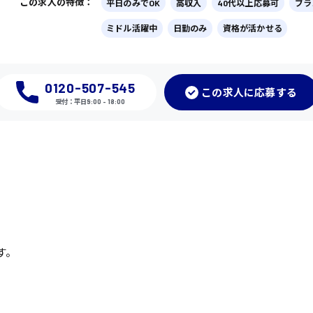
この求人の特徴：
平日のみでOK
高収入
40代以上応募可
ブラ
ミドル活躍中
日勤のみ
資格が活かせる
0120-507-545
この
求人に応募
する
受付：平日9:00 - 18:00
す。