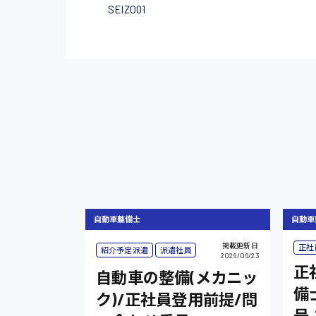
SEIZO01
自動車整備士
自動車
掲載更新日
正社
紹介予定派遣
派遣社員
2026/06/23
正
自動車の整備(メカニッ
備
ク)/正社員登用前提/問
号