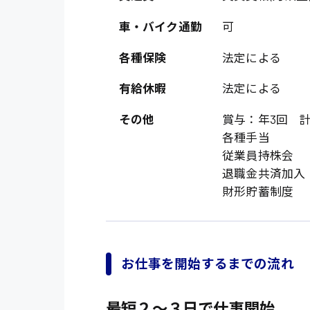
オフィスワーク系
福岡県
時給1300円〜
車・バイク通勤
可
貿易事務
熊本県
時給1400円〜
各種保険
法定による
愛知県
総務事務
千葉県
有給休暇
法定による
医療事務
鳥取県
その他
賞与：年3回 計
IT・クリエイティブ
各種手当
DTPオペレーター
従業員持株会
システムエンジニア
退職金共済加入
財形貯蓄制度
販売・サービス・フ
経営企画
接客
お仕事を開始するまでの流れ
ラウンダー営業
最短２〜３日で仕事開始
その他の専門職