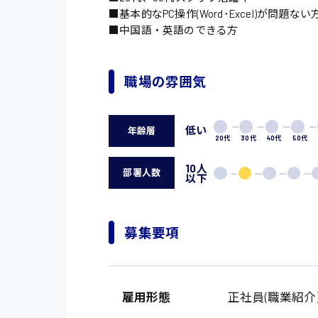
■基本的なPC操作(Word･Excel)が問題ない
■中国語・英語のできる方
職場の雰囲気
低い
年齢層
20代
30代
40代
50代
10人
部署人数
以下
募集要項
雇用形態
正社員(職業紹介