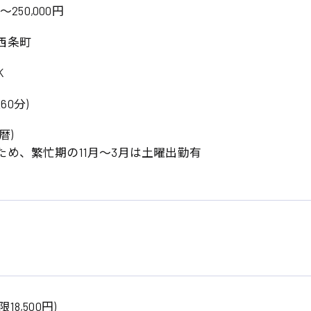
～250,000円
西条町
K
憩60分)
暦)
ため、繁忙期の11月〜3月は土曜出勤有
系
日
広島市東区
広島市南区
製造オペレーター
検品・包装・箱詰め
広島市安佐南区
広島市安佐北区
フォークリフト
呉市
東広島市
時給1300円～
時給1400円～
安芸太田町
安芸郡
日給8000円～
日給9000円～
介護職
看護助手
三次市
三原市
月給制すべて
時給1000円～
8,500円)