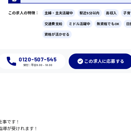
この求人の特徴：
主婦・主夫活躍中
駅近5分以内
高収入
子育
交通費支給
ミドル活躍中
無資格でもOK
日
資格が活かせる
0120-507-545
この
求人に応募
する
受付：平日9:00 - 18:00
仕事です！
指導が受けれます！