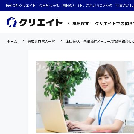
株式会社クリエイト｜今日見つかる、明日のシゴト。これからの人々の「仕事さがし
仕事を探す
クリエイトでの働き
ホーム
東広島市 求人一覧
正社員/大手老舗酒造メーカー/貿易事務/問い