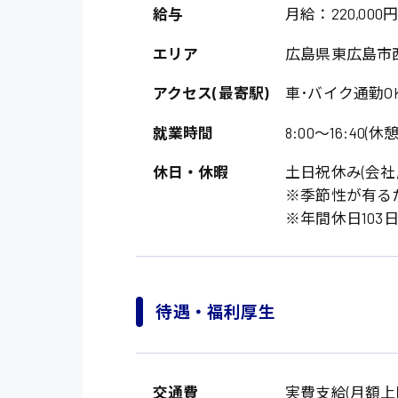
給与
月給：220,000円
エリア
広島県東広島市
アクセス(最寄駅)
車･バイク通勤O
就業時間
8:00〜16:40(休
休日・休暇
土日祝休み(会社
※季節性が有る
製造・軽作業・物流
※年間休日103
広島市中区
組立、加工
広島市佐伯区
軽作業
廿日市市
待遇・福利厚生
介護・医療系
時給1200円～
山県郡
時給制すべて
医師
大竹市
日給制すべて
交通費
実費支給(月額上限1