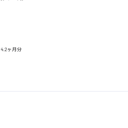
岡山県
大阪府
時給1200円〜
時給1100円〜
データ入力
コールセンターオペレータ
東京都
島根県
ー
日給9000円〜
日給8000円〜
宮城県
神奈川県
経理事務
営業事務
尾道市
徳島県
翻訳、通訳
4.2ヶ月分
系
CADオペレーター
WEBデザイナー
プログラマー
カスタマーエンジニア
ード系
販売
レジ
調理
洗い場
ルート営業