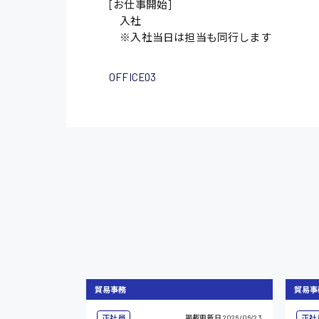
[お仕事開始]
入社
※入社当日は担当も同行します
OFFICE03
貿易事務
貿易事
正社員
正社
掲載更新日
2026/06/23