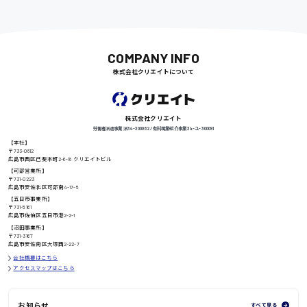
尾道市
日給9000円〜
COMPANY INFO
株式会社クリエイトについて
徳島県
株式会社クリエイト
労働者派遣事業 派34-300062 / 有料職業紹介事業 34-ユ-300091
高知県
日給8000円〜
【本社】
〒733-0812
広島市西区己斐本町2-6-18 クリエイトビル
【可部営業所】
〒731-0223
広島市安佐北区可部南4-17-5
【五日市事業所】
鳥取県
〒731-5161
広島市佐伯区五日市港2-2-1
【沼田事業所】
〒731-3167
広島市安佐南区大塚西2-22-7
会社概要はこちら
アクセスマップはこちら
お知らせ
すべて見る