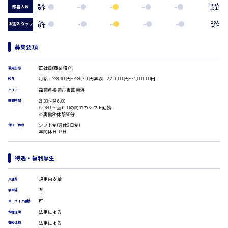
営業事務
10人
100人
部署人数
以下
以上
受付事務
医療事務
1人
20人
派遣スタッフ
以下
以上
翻訳、通訳
広島市安佐南区
IT・クリエイティブ系
募集要項
DTPオペレーター
CADオペレーター
正社員(職業紹介)
雇用形態
時給1500円以上
WEBデザイナー
月給：228,000円～285,700円年収：3,300,000円～4,000,000円
給与
広島市安佐北区
校正・編集
福岡県福岡市東区東浜
エリア
システムエンジニア
21:00〜翌6:00
就業時間
プログラマー
※18:00〜翌6:00の間でのシフト勤務
※実働8h休憩60分
カスタマーエンジニア
シフト制(週休2日制)
休日・休暇
販売・サービス・フード系
広島市安芸区
年間休日117日
経営企画
販売
待遇・福利厚生
レジ
時給制すべて
ホール
廿日市市
規定内支給
交通費
接客
有
駐車場
調理
可
洗い場
車・バイク通勤
営業
法定による
各種保険
ラウンダー営業
法定による
有給休暇
呉市