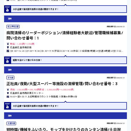
時給1300円〜
大手企業で福利厚生抜群の待遇が期待できます！
熊本県
清掃
紹介予定派遣
掲載更新日
2026/06/23
病院清掃のリーダーポジション/清掃経験者大歓迎/管理職候補募集/
問い合わせ番号：1
時給：1,250円～1,350円
東京都
広島県広島市南区霞
(1)6:00～14:45 (2)7:00～15:00 (3)8:30～17:15(平日)/8:00～16:45(休日) ※1日実働7時間45分(週38時間45分) ※以上の3パターンによるシフト制(各休憩1時間/12:00～13:00)
時給1200円〜
経験を活かして働けるお仕事！
清掃
島根県
正社員
掲載更新日
2026/06/23
正社員/夜勤/大型スーパー等施設の清掃管理/問い合わせ番号：3
月給：228,000円～285,700円年収：3,300,000円～4,000,000円
広島県広島市西区商工センター
18:00〜翌6:00 ※上記時間内でのシフト制勤務 ※実働8h休憩60分
香川県
大手企業で福利厚生抜群の待遇が期待できます！
時給1100円〜
清掃
派遣社員
掲載更新日
2026/06/23
愛知県
短時間/機械をふいたり、モップをかけたりのカンタン清掃/土日祝