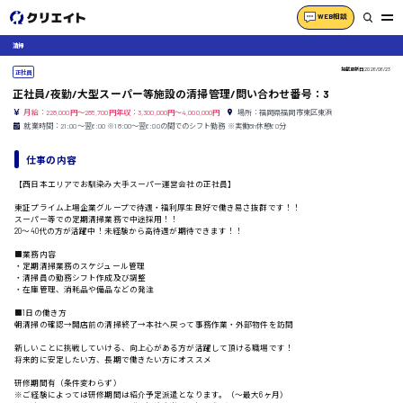
WEB相談
清掃
掲載更新日
2026/06/23
正社員
正社員/夜勤/大型スーパー等施設の清掃管理/問い合わせ番号：3
月給：228,000円～285,700円年収：3,300,000円～4,000,000円
場所：福岡県福岡市東区東浜
就業時間：21:00〜翌6:00 ※18:00〜翌6:00の間でのシフト勤務 ※実働8h休憩60分
仕事の内容
【西日本エリアでお馴染み大手スーパー運営会社の正社員】
東証プライム上場企業グループで待遇・福利厚生良好で働き易さ抜群です！！
スーパー等での定期清掃業務で中途採用！！
20〜40代の方が活躍中！未経験から高待遇が期待できます！！
■業務内容
・定期清掃業務のスケジュール管理
・清掃員の勤務シフト作成及び調整
・在庫管理、消耗品や備品などの発注
■1日の働き方
朝清掃の確認→開店前の清掃終了→本社へ戻って事務作業・外部物件を訪問
新しいことに挑戦していける、向上心がある方が活躍して頂ける職場です！
将来的に安定したい方、長期で働きたい方にオススメ
研修期間有（条件変わらず）
※ご経験によっては研修期間は紹介予定派遣となります。（〜最大6ヶ月）