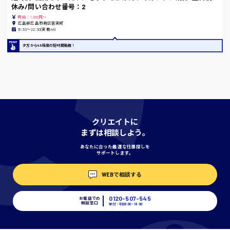
休み/問い合わせ番号：2
時給：1,085円～
広島県広島市南区皆実町
18:30〜22:30(実働4h)
宮城県
夕方から4h程度の短時間勤務！
時給1000円〜
神奈川県
クリエイトに
まずは相談しよう。
埼玉県
あなたに合った最適な仕事探しを
時給1400円〜
サポートします。
WEBで相談する
千葉県
0120-507-545
お電話での
相談窓口
受付：平日9:00 - 18:00