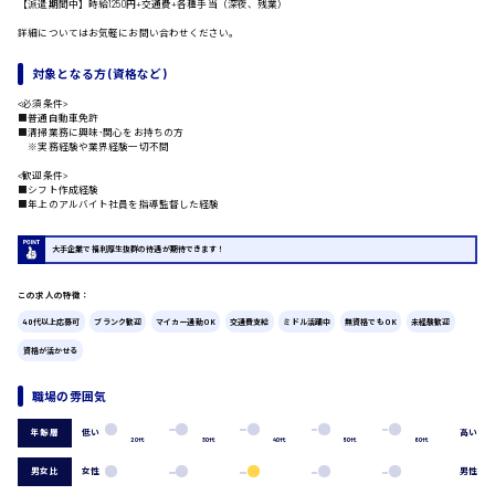
【派遣期間中】時給1250円+交通費+各種手当（深夜、残業）
詳細についてはお気軽にお問い合わせください。
広島市中区
時給1200円～
製造・軽作業・物流系
対象となる方 (資格など)
組立、加工
<必須条件>
製造オペレーター
■普通自動車免許
検品・包装・箱詰め
■清掃業務に興味･関心をお持ちの方
※実務経験や業界経験一切不問
ピッキング・仕分け
広島市東区
軽作業
<歓迎条件>
■シフト作成経験
フォークリフト
■年上のアルバイト社員を指導監督した経験
介護・医療系
医師
大手企業で福利厚生抜群の待遇が期待できます！
時給1300円～
広島市南区
介護職
看護助手
この求人の特徴：
看護師
40代以上応募可
ブランク歓迎
マイカー通勤OK
交通費支給
ミドル活躍中
無資格でもOK
未経験歓迎
オフィスワーク系
資格が活かせる
広島市西区
貿易事務
データ入力
職場の雰囲気
コールセンターオペレーター
低い
高い
年齢層
一般事務
20代
30代
40代
50代
60代
総務事務
時給1400円～
広島市佐伯区
男女比
女性
男性
経理事務