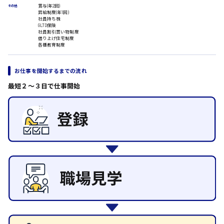
ルート営業
賞与(年2回)
その他
昇給制度(年1回)
その他の専門職
社員持ち株
GLTD保険
施設管理・整備
社員割引買い物制度
日給8000円～
借り上げ住宅制度
清掃
各種教育制度
東広島市
施工管理
自動車整備士
配送・ドライバー
お仕事を開始するまでの流れ
最短２〜３日で仕事開始
安芸高田市
日給9000円～
山県郡
安芸太田町
日給10000円以上