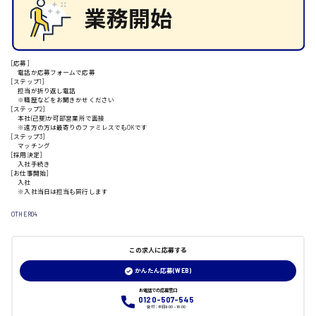
安芸郡
[応募]
電話か応募フォームで応募
山口県
[ステップ1]
担当が折り返し電話
※職歴などをお聞きかせください
[ステップ2]
日給制すべて
本社(己斐)か可部営業所で面接
※遠方の方は最寄りのファミレスでもOKです
[ステップ3]
マッチング
大竹市
[採用決定]
入社手続き
[お仕事開始]
入社
※入社当日は担当も同行します
三次市
OTHER04
月給制すべて
この求人に応募する
かんたん応募(WEB)
三原市
お電話での応募窓口
0120-507-545
受付：平日9:00 - 18:00