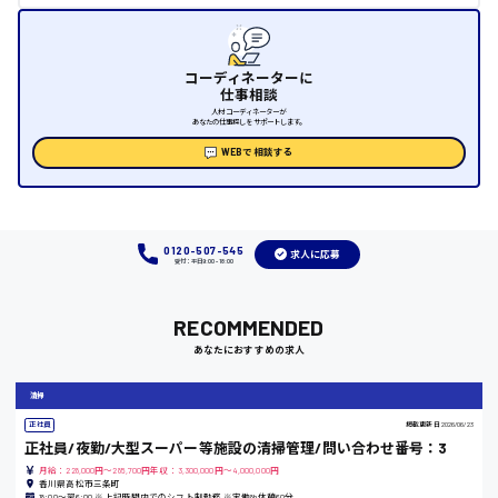
福山市
コーディネーターに
仕事相談
時給1000円～
人材コーディネーターが
あなたの仕事探しをサポートします。
福岡県
WEBで相談する
0120-507-545
岡山県
求人に応募
受付：平日9:00 - 18:00
時給1100円～
RECOMMENDED
あなたにおすすめの求人
大阪府
清掃
正社員
掲載更新日
2026/06/23
正社員/夜勤/大型スーパー等施設の清掃管理/問い合わせ番号：3
竹原市
月給：228,000円～285,700円年収：3,300,000円～4,000,000円
香川県高松市三条町
18:00〜翌6:00 ※上記時間内でのシフト制勤務 ※実働8h休憩60分