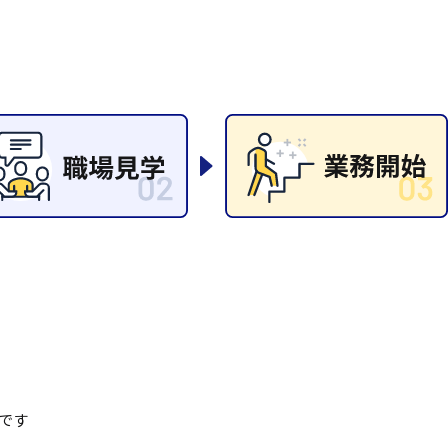
岡山県
大阪府
時給1200円〜
時給1100円〜
データ入力
コールセンターオペレータ
東京都
島根県
ー
日給9000円〜
日給8000円〜
宮城県
神奈川県
経理事務
営業事務
尾道市
徳島県
翻訳、通訳
系
CADオペレーター
WEBデザイナー
プログラマー
カスタマーエンジニア
ード系
販売
レジ
調理
洗い場
ルート営業
です