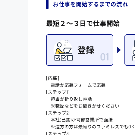
オフィスワーク系
福岡県
お仕事を開始するまでの流れ
時給1300円〜
貿易事務
熊本県
時給1400円〜
最短２〜３日で仕事開始
愛知県
総務事務
千葉県
医療事務
鳥取県
IT・クリエイティブ
DTPオペレーター
システムエンジニア
[応募]
電話か応募フォームで応募
販売・サービス・フ
[ステップ1]
担当が折り返し電話
経営企画
※職歴などをお聞きかせください
接客
[ステップ2]
本社(己斐)か可部営業所で面接
ラウンダー営業
※遠方の方は最寄りのファミレスでもOK
[ステップ3]
その他の専門職