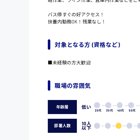
軽作業、ライン作業、倉庫内作業などをご
バス停すぐの好アクセス！
扶養内勤務OK！残業なし！
対象となる方 (資格など)
■未経験の方大歓迎
職場の雰囲気
低い
年齢層
20代
30代
40代
50代
10人
部署人数
以下