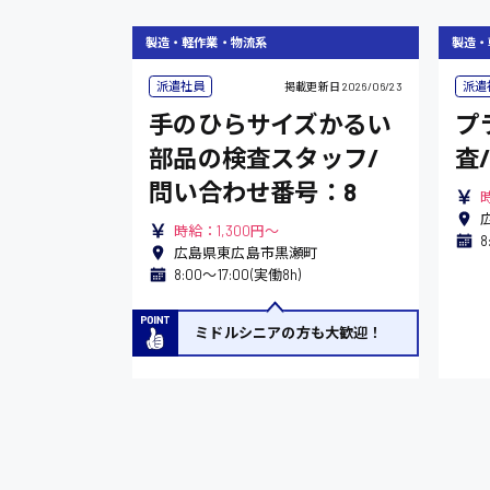
製造・軽作業・物流系
製造・
派遣社員
派遣
掲載更新日
2026/06/23
手のひらサイズかるい
プ
部品の検査スタッフ/
査
問い合わせ番号：8
時
時給：1,300円～
8
広島県東広島市黒瀬町
8:00〜17:00(実働8h)
ミドルシニアの方も大歓迎！