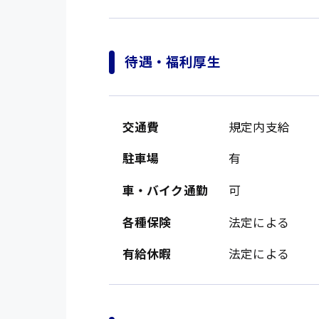
待遇・福利厚生
交通費
規定内支給
駐車場
有
製造・軽作業・物流
車・バイク通勤
可
広島市中区
組立、加工
広島市佐伯区
各種保険
法定による
軽作業
廿日市市
有給休暇
法定による
介護・医療系
時給1200円～
山県郡
時給制すべて
医師
大竹市
日給制すべて