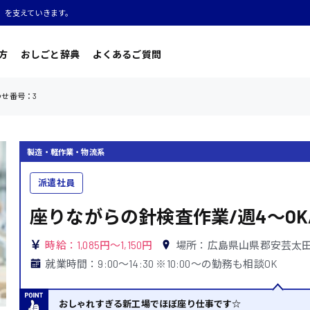
」を支えていきます。
方
おしごと辞典
よくあるご質問
わせ番号：3
製造・軽作業・物流系
派遣社員
座りながらの針検査作業/週4〜OK
時給：1,085円～1,150円
場所：広島県山県郡安芸太
就業時間：9:00〜14:30 ※10:00〜の勤務も相談OK
おしゃれすぎる新工場でほぼ座り仕事です☆