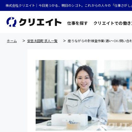
株式会社クリエイト｜今日見つかる、明日のシゴト。これからの人々の「仕事さがし
仕事を探す
クリエイトでの働き
ホーム
安芸太田町 求人一覧
座りながらの針検査作業/週4〜OK/問い合