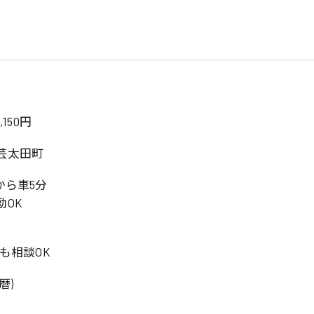
,150円
芸太田町
から車5分
OK
務も相談OK
暦)