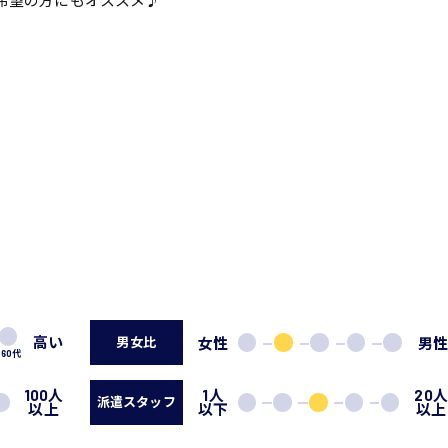
希望の方にもオススメ♪
高い
女性
男
男女比
60代
100人
1人
20
派遣スタッフ
以上
以下
以上