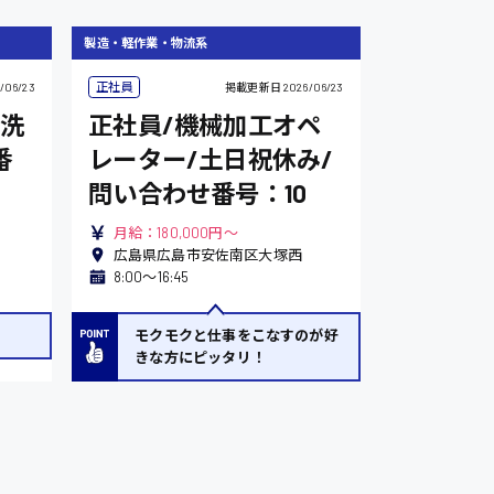
製造・軽作業・物流系
正社員
/06/23
掲載更新日
2026/06/23
洗
正社員/機械加工オペ
番
レーター/土日祝休み/
問い合わせ番号：10
月給：180,000円～
広島県広島市安佐南区大塚西
8:00〜16:45
モクモクと仕事をこなすのが好
きな方にピッタリ！