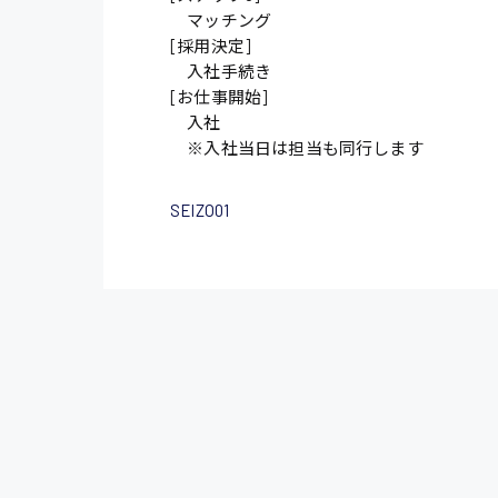
マッチング
[採用決定]
施設管理・整備
入社手続き
配送・ドライバー
[お仕事開始]
入社
※入社当日は担当も同行します
SEIZO01