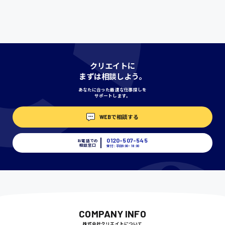
愛知県
クリエイトに
宮城県
時給1000円〜
まずは相談しよう。
あなたに合った最適な仕事探しを
サポートします。
神奈川県
WEBで相談する
0120-507-545
お電話での
相談窓口
埼玉県
受付：平日9:00 - 18:00
時給1400円〜
千葉県
COMPANY INFO
株式会社クリエイトについて