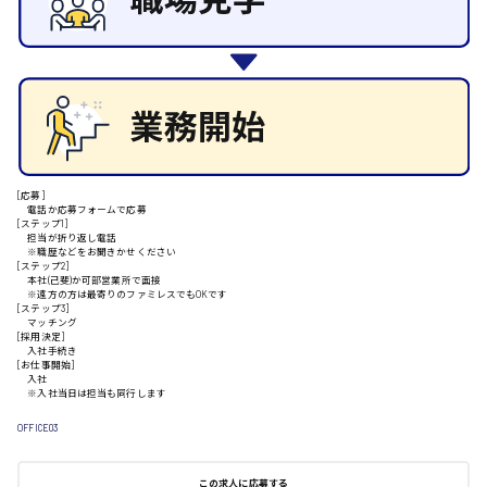
施設管理・整備
清掃
安芸高田市
施工管理
自動車整備士
配送・ドライバー
日給9000円～
山県郡
[応募]
電話か応募フォームで応募
[ステップ1]
安芸太田町
担当が折り返し電話
※職歴などをお聞きかせください
[ステップ2]
本社(己斐)か可部営業所で面接
日給10000円以上
※遠方の方は最寄りのファミレスでもOKです
[ステップ3]
安芸郡
マッチング
[採用決定]
入社手続き
[お仕事開始]
入社
※入社当日は担当も同行します
山口県
OFFICE03
日給制すべて
この求人に応募する