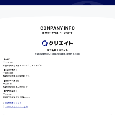
千葉県
COMPANY INFO
尾道市
日給9000円〜
株式会社クリエイトについて
株式会社クリエイト
徳島県
労働者派遣事業 派34-300062 / 有料職業紹介事業 34-ユ-300091
【本社】
〒733-0812
広島市西区己斐本町2-6-18 クリエイトビル
【可部営業所】
高知県
〒731-0223
日給8000円〜
広島市安佐北区可部南4-17-5
【五日市事業所】
〒731-5161
広島市佐伯区五日市港2-2-1
【沼田事業所】
〒731-3167
鳥取県
広島市安佐南区大塚西2-22-7
会社概要はこちら
アクセスマップはこちら