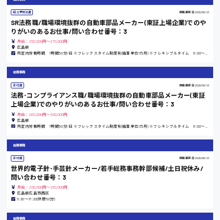
紹介予定派遣
掲載更新日
2026/06/23
時給1100円～
SR法務職/職場環境抜群の自動車部品メーカー(東証上場企業)でのや
りがいのあるお仕事/問い合わせ番号：3
大阪府
月給：250,000円～270,000円
広島県
所定内労働時間 7時間50分/日 ※フレックスタイム制度有(精算単位1カ月) ※フレキシブルタイム 6:00～20:00 ※コアタイム 11:00～14:00
総務事務
竹原市
正社員
掲載更新日
2026/06/23
法務･コンプライアンス職/職場環境抜群の自動車部品メーカー(東証
時給1300円〜
上場企業)でのやりがいのあるお仕事/問い合わせ番号：3
月給：260,000円～300,000円
広島県
熊本県
所定内労働時間 7時間50分/日 ※フレックスタイム制度有(精算単位1カ月) ※フレキシブルタイム 6:00～20:00 ※コアタイム 11:00～14:00
総務事務
正社員
掲載更新日
2026/06/23
東京都
世界的電子針･手芸針メーカー/若手総務事務幹部候補/土日祝休み/
時給1200円〜
問い合わせ番号：3
月給：200,000円～250,000円
広島県広島市西区
8:30〜17:20(休憩50分)
島根県
総務事務