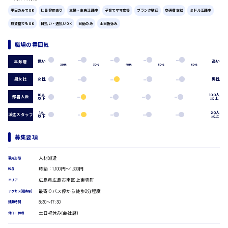
広島市中区
時給1200円～
製造・軽作業・物流系
平日のみでOK
社員登用あり
主婦・主夫活躍中
子育てママ応援
ブランク歓迎
交通費支給
ミドル活躍中
組立、加工
無資格でもOK
日払い・週払いOK
日勤のみ
土日祝休み
製造オペレーター
検品・包装・箱詰め
職場の雰囲気
広島市東区
ピッキング・仕分け
軽作業
低い
高い
年齢層
20代
30代
40代
50代
60代
フォークリフト
男女比
女性
男性
介護・医療系
時給1300円～
広島市南区
医師
10人
100人
部署人数
以下
以上
介護職
看護助手
1人
20人
派遣スタッフ
以下
以上
看護師
広島市西区
オフィスワーク系
募集要項
貿易事務
人材派遣
データ入力
雇用形態
コールセンターオペレーター
時給：1,100円～1,300円
給与
時給1400円～
広島市佐伯区
一般事務
広島県広島市南区上東雲町
エリア
総務事務
最寄りバス停から徒歩2分程度
アクセス(最寄駅)
経理事務
8:30〜17:30
就業時間
営業事務
土日祝休み(会社暦)
休日・休暇
受付事務
広島市安佐南区
医療事務