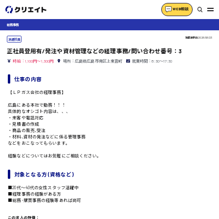
WEB相談
総務事務
掲載更新日
2026/06/23
派遣社員
正社員登用有/発注や資材管理などの経理事務/問い合わせ番号：3
時給：1,100円～1,300円
場所：広島県広島市南区上東雲町
就業時間：8:30〜17:30
仕事の内容
【ＬＰガス会社の経理事務】
広島にある本社で勤務！！！
具体的なオシゴト内容は、、、
・来客や電話対応
・見積書の作成
・商品の販売､受注
・材料､資材の発注などに係る管理事務
などをおこなってもらいます。
経験などについてはお気軽にご相談ください。
対象となる方 (資格など)
■20代〜40代の女性スタッフ活躍中
■経理事務の経験がある方
■総務･購買事務の経験等あれば尚可
この求人の特徴：