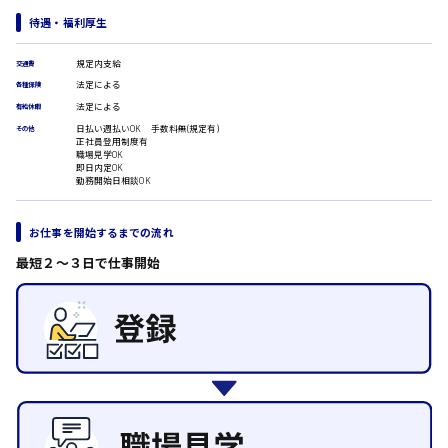
翻訳、通訳
待遇・福利厚生
IT・クリエイティブ系
時給1500円以上
規定内支給
広島市安佐北区
交通費
DTPオペレーター
法定による
各種保険
CADオペレーター
法定による
WEBデザイナー
有給休暇
校正・編集
日払い週払いOK 手数料無(規定有)
その他
正社員登用制度有
システムエンジニア
広島市安芸区
職場見学OK
プログラマー
即日内定OK
勤務開始日相談OK
カスタマーエンジニア
販売・サービス・フード系
時給制すべて
お仕事を開始するまでの流れ
廿日市市
経営企画
販売
最短２〜３日で仕事開始
レジ
ホール
接客
呉市
調理
洗い場
営業
日給8000円～
ラウンダー営業
東広島市
ルート営業
その他の専門職