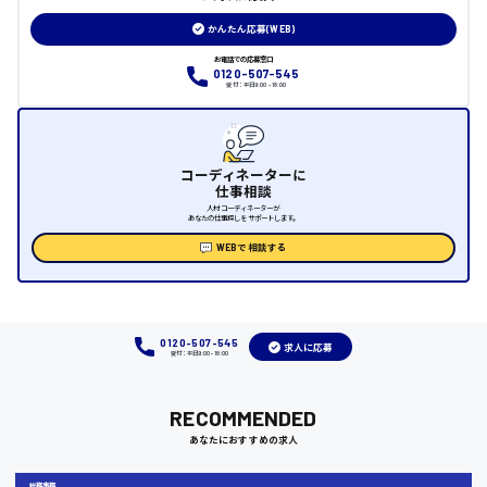
大竹市
かんたん応募(WEB)
お電話での応募窓口
0120-507-545
受付：平日9:00 - 18:00
三次市
月給制すべて
コーディネーターに
仕事相談
三原市
人材コーディネーターが
あなたの仕事探しをサポートします。
WEBで相談する
福山市
時給1000円～
0120-507-545
求人に応募
受付：平日9:00 - 18:00
福岡県
RECOMMENDED
あなたにおすすめの求人
岡山県
総務事務