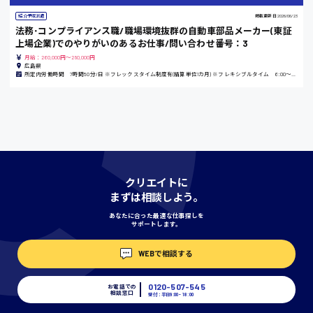
紹介予定派遣
掲載更新日
2026/06/23
法務･コンプライアンス職/職場環境抜群の自動車部品メーカー(東証
香川県
上場企業)でのやりがいのあるお仕事/問い合わせ番号：3
時給1100円〜
月給：260,000円～280,000円
広島県
所定内労働時間 7時間50分/日 ※フレックスタイム制度有(精算単位1カ月) ※フレキシブルタイム 6:00～20:00 ※コアタイム 11:00～14:00
愛知県
宮城県
時給1000円〜
クリエイトに
まずは相談しよう。
神奈川県
あなたに合った最適な仕事探しを
サポートします。
WEBで相談する
埼玉県
時給1400円〜
0120-507-545
お電話での
相談窓口
受付：平日9:00 - 18:00