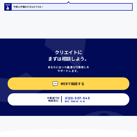
午前or午後のどちらかでOK！
宮城県
時給1000円〜
神奈川県
クリエイトに
まずは相談しよう。
あなたに合った最適な仕事探しを
埼玉県
サポートします。
時給1400円〜
WEBで相談する
千葉県
0120-507-545
お電話での
相談窓口
受付：平日9:00 - 18:00
尾道市
日給9000円〜