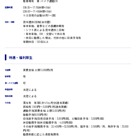
駐車場有 車･バイク通勤OK
受付事務
(1)8:30〜17:15(休憩45分)
就業時間
医療事務
(2)9:00〜17:45(休憩45分)
※土日祝の出勤は月1〜2回
翻訳、通訳
広島市安佐南区
完全週休2日制(会社暦)
休日・休暇
IT・クリエイティブ系
年末年始、夏季などの長期休暇有
・シフト表による完全週休二日制
DTPオペレーター
・年末年始、GW：交替にて休み有
・休日に勤務した場合、代休の他に日直手当有
CADオペレーター
時給1500円以上
年間休日：120日以上
WEBデザイナー
広島市安佐北区
校正・編集
システムエンジニア
待遇・福利厚生
プログラマー
カスタマーエンジニア
実費支給 上限12,000円/月
交通費
広島市安芸区
販売・サービス・フード系
有
駐車場
経営企画
可
車・バイク通勤
販売
法定による
各種保険
レジ
時給制すべて
法定による
有給休暇
ホール
廿日市市
賞与有 年3回 計4.5ヵ月分(過去実績)
その他
接客
昇給有 1,500円〜3,000円/月(過去実績)
通勤手当(実費支給 上限12,000円/月)
調理
皆勤手当(8,000円/月)
洗い場
日当直手当(日祝日直手当：3,000円/回、土曜日直手当：3,000円/回)
休日勤務手当(休日勤務手当：4,000円/回)
営業
その他手当(職務手当：22,400円〜32,500円/月、諸手当：3,500円／月、免許手当：33,000
呉市
ラウンダー営業
円/月)
勤務年数に応じた表彰制度有
ルート営業