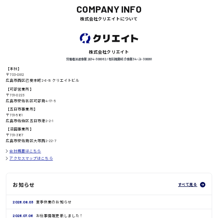
COMPANY INFO
株式会社クリエイトについて
徳島県
株式会社クリエイト
労働者派遣事業 派34-300062 / 有料職業紹介事業 34-ユ-300091
高知県
【本社】
日給8000円〜
〒733-0812
広島市西区己斐本町2-6-18 クリエイトビル
【可部営業所】
〒731-0223
広島市安佐北区可部南4-17-5
【五日市事業所】
鳥取県
〒731-5161
広島市佐伯区五日市港2-2-1
【沼田事業所】
〒731-3167
広島市安佐南区大塚西2-22-7
会社概要はこちら
アクセスマップはこちら
お知らせ
すべて見る
2026.08.03
夏季休業のお知らせ
2026.07.06
お仕事情報更新しました！