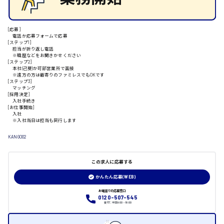
[応募]
電話か応募フォームで応募
山口県
[ステップ1]
担当が折り返し電話
※職歴などをお聞きかせください
[ステップ2]
本社(己斐)か可部営業所で面接
日給制すべて
※遠方の方は最寄りのファミレスでもOKです
[ステップ3]
マッチング
大竹市
[採用決定]
入社手続き
[お仕事開始]
入社
※入社当日は担当も同行します
三次市
KANGO02
月給制すべて
この求人に応募する
かんたん応募(WEB)
三原市
お電話での応募窓口
0120-507-545
受付：平日9:00 - 18:00