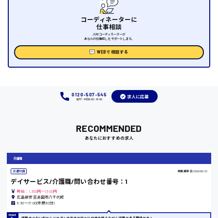
福山市
コーディネーターに
時給1000円～
仕事相談
人材コーディネーターが
あなたの仕事探しをサポートします。
福岡県
WEBで相談する
岡山県
0120-507-545
求人に応募
受付：平日9:00 - 18:00
時給1100円～
RECOMMENDED
大阪府
あなたにおすすめの求人
介護職
派遣社員
掲載更新日
2026/06/23
デイサービス/介護職/問い合わせ番号：1
竹原市
時給：1,300円～1,500円
広島県安芸高田市八千代町
時給1300円〜
8:30〜17:00(休憩60分)