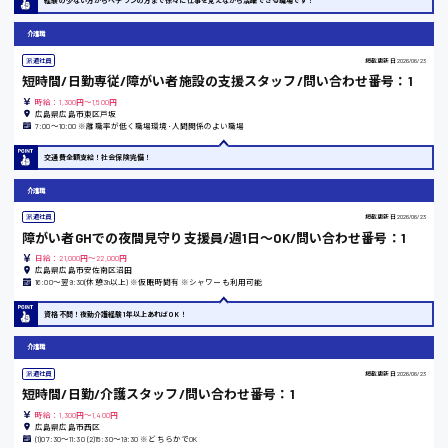
経験の少ない方からベテランの方まで徐々に仕事を覚えながら活躍できる職場です！
熊本県
介護職
派遣社員
掲載更新日
2026/06/23
短時間/日勤専従/障がい者施設の支援スタッフ/問い合わせ番号：1
時給：1,300円～1,500円
東京都
広島県広島市東区戸坂
7:00〜10:00 ※離職率が低く職場環境･人間関係のよい職場
時給1200円〜
交通費全額支給！社会保険完備！
介護職
島根県
派遣社員
掲載更新日
2026/06/23
障がい者GHでの夜間見守り支援員/週1日～OK/問い合わせ番号：1
日給：21,000円～22,000円
広島県広島市安佐南区沼田
16:00〜翌9:30(休憩3h以上) ※仮眠時間有 ※シャワーも利用可能
香川県
資格不問！夜勤介護経験1年以上あればOK！
時給1100円〜
介護職
派遣社員
掲載更新日
2026/06/23
愛知県
短時間/日勤/介護スタッフ/問い合わせ番号：1
時給：1,300円～1,400円
広島県広島市西区
(1)07:30〜11:30 (2)15:30〜19:30 ※どちらかでOK