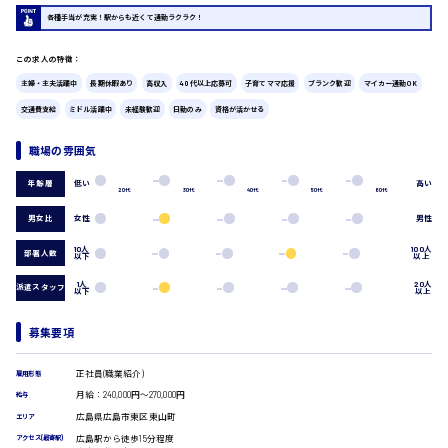
各種手当が充実！駅からも近くて通勤ラクラク！
広島市中区
時給1200円～
製造・軽作業・物流系
この求人の特徴：
組立、加工
主婦・主夫活躍中
長期休暇あり
高収入
40代以上応募可
子育てママ応援
ブランク歓迎
マイカー通勤OK
製造オペレーター
検品・包装・箱詰め
交通費支給
ミドル活躍中
未経験歓迎
日勤のみ
資格が活かせる
ピッキング・仕分け
広島市東区
軽作業
職場の雰囲気
フォークリフト
低い
高い
年齢層
20代
30代
40代
50代
60代
介護・医療系
医師
男女比
女性
男性
時給1300円～
広島市南区
介護職
10人
100人
部署人数
看護助手
以下
以上
看護師
1人
20人
派遣スタッフ
以下
以上
オフィスワーク系
広島市西区
貿易事務
募集要項
データ入力
コールセンターオペレーター
正社員(職業紹介)
雇用形態
一般事務
月給：240,000円～270,000円
給与
時給1400円～
総務事務
広島市佐伯区
広島県広島市東区東山町
エリア
経理事務
広島駅から徒歩15分程度
アクセス(最寄駅)
営業事務