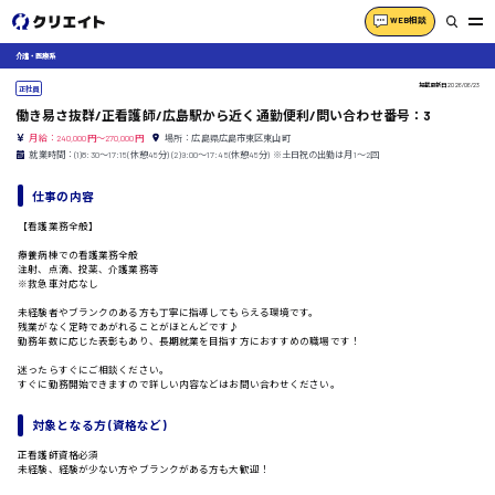
WEB相談
介護・医療系
掲載更新日
2026/06/23
正社員
働き易さ抜群/正看護師/広島駅から近く通勤便利/問い合わせ番号：3
月給：240,000円～270,000円
場所：広島県広島市東区東山町
就業時間：(1)8:30〜17:15(休憩45分) (2)9:00〜17:45(休憩45分) ※土日祝の出勤は月1〜2回
仕事の内容
【看護業務全般】
療養病棟での看護業務全般
注射、点滴、投薬、介護業務等
※救急車対応なし
未経験者やブランクのある方も丁寧に指導してもらえる環境です。
残業がなく定時であがれることがほとんどです♪
勤務年数に応じた表彰もあり、長期就業を目指す方におすすめの職場です！
迷ったらすぐにご相談ください。
すぐに勤務開始できますので詳しい内容などはお問い合わせください。
対象となる方 (資格など)
正看護師資格必須
未経験、経験が少ない方やブランクがある方も大歓迎！