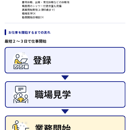
慶弔休暇、出産・育児休暇などの休暇有
職員用のシャワー付更衣室も完備
その他の専門職
再雇用制度有(上限65歳まで)
日給8000円～
職場見学OK
施設管理・整備
勤務開始日相談OK
東広島市
清掃
施工管理
自動車整備士
お仕事を開始するまでの流れ
配送・ドライバー
最短２〜３日で仕事開始
安芸高田市
日給9000円～
山県郡
安芸太田町
日給10000円以上
安芸郡