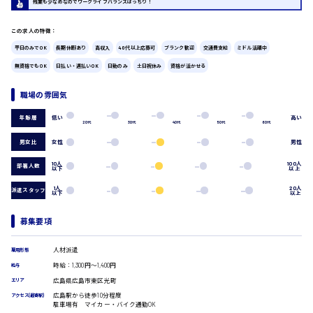
残業も少なめなのでワークライフバランスばっちり！
広島市中区
時給1200円～
製造・軽作業・物流系
この求人の特徴：
組立、加工
平日のみでOK
長期休暇あり
高収入
40代以上応募可
ブランク歓迎
交通費支給
ミドル活躍中
製造オペレーター
検品・包装・箱詰め
無資格でもOK
日払い・週払いOK
日勤のみ
土日祝休み
資格が活かせる
ピッキング・仕分け
広島市東区
軽作業
職場の雰囲気
フォークリフト
低い
高い
年齢層
介護・医療系
20代
30代
40代
50代
60代
時給1300円～
医師
広島市南区
男女比
女性
男性
介護職
10人
100人
部署人数
看護助手
以下
以上
看護師
1人
20人
派遣スタッフ
以下
以上
オフィスワーク系
広島市西区
貿易事務
募集要項
データ入力
コールセンターオペレーター
人材派遣
雇用形態
一般事務
時給1400円～
時給：1,300円～1,400円
広島市佐伯区
給与
総務事務
広島県広島市東区光町
エリア
経理事務
広島駅から徒歩10分程度
アクセス(最寄駅)
営業事務
駐車場有 マイカー・バイク通勤OK
受付事務