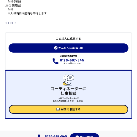
入社手続き
山口県
[お仕事開始]
入社
※入社当日は担当も同行します
日給制すべて
OFFICE03
大竹市
この求人に応募する
かんたん応募(WEB)
お電話での応募窓口
三次市
0120-507-545
受付：平日9:00 - 18:00
月給制すべて
三原市
コーディネーターに
仕事相談
人材コーディネーターが
あなたの仕事探しをサポートします。
WEBで相談する
福山市
時給1000円～
0120-507-545