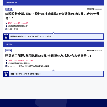
東京都
その他の専門職
時給1200円〜
派遣社員
掲載更新日
2026/06/23
建設設計企業/調査・設計の補助業務/完全週休2日制/問い合わせ番
号：3
時給：1,300円～1,400円
島根県
広島県広島市東区光町
9:00〜17:30
残業も少なめなのでワークライフバランスばっちり！
施工管理
香川県
時給1100円〜
正社員
掲載更新日
2026/06/23
建築施工管理/年間休日120日/土日祝休み/問い合わせ番号：11
月給：250,000円～320,000円
広島県廿日市市木材港北
愛知県
8:00〜17:00(休憩60分) ※月平均残業時間20h程度
資格不問！ブランクがある方も大歓迎！
宮城県
時給1000円〜