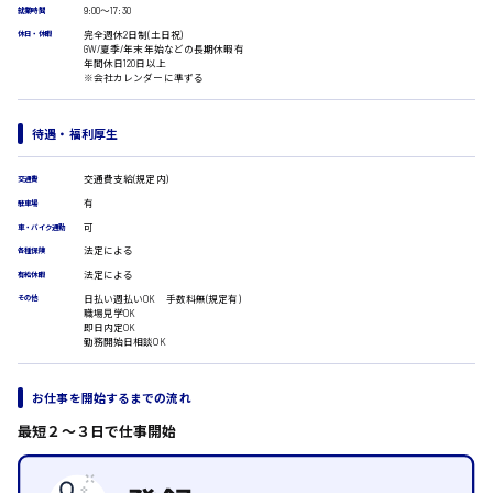
9:00〜17:30
就業時間
医療事務
広島市安佐南区
完全週休2日制(土日祝)
休日・休暇
翻訳、通訳
GW/夏季/年末年始などの長期休暇有
年間休日120日以上
IT・クリエイティブ系
※会社カレンダーに準ずる
DTPオペレーター
時給1500円以上
CADオペレーター
広島市安佐北区
待遇・福利厚生
WEBデザイナー
校正・編集
交通費支給(規定内)
交通費
システムエンジニア
有
駐車場
プログラマー
広島市安芸区
カスタマーエンジニア
可
車・バイク通勤
法定による
各種保険
販売・サービス・フード系
法定による
有給休暇
経営企画
時給制すべて
日払い週払いOK 手数料無(規定有)
その他
販売
職場見学OK
廿日市市
レジ
即日内定OK
勤務開始日相談OK
ホール
接客
調理
お仕事を開始するまでの流れ
洗い場
呉市
最短２〜３日で仕事開始
営業
ラウンダー営業
ルート営業
日給8000円～