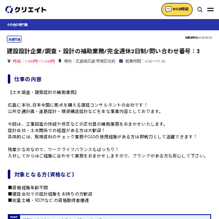
WEB相談
その他の専門職
掲載更新日
2026/06/23
派遣社員
建設設計企業/調査・設計の補助業務/完全週休2日制/問い合わせ番号：3
時給：1,300円～1,400円
場所：広島県広島市東区光町
就業時間：9:00〜17:30
仕事の内容
【土木調査・建築設計の補助業務】
広島に本社､日本全国に拠点を構える建設コンサルタントの会社です！
公共交通計画・道路設計・橋梁構造設計などを主な事業内容としております。
今回は、工事図面の作成や修正などの正社員の補助業務をおまかせいたします。
設計会社・土木関係での経歴がある方は大歓迎！
具体的には、現場資料のチェック業務やCADの使用経験がある方は即戦力として活躍できます！
残業少なめなので、ワークライフバランスもばっちり！
入社してからはご経験に合わせて業務をおまかせしますので、ブランクがある方も安心して下さい。
対象となる方 (資格など)
■資格経験年齢不問
■建設会社での設計経験をお持ちの方歓迎
■測量士補・RCCMなどの資格取得者優遇