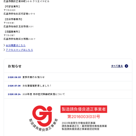
高知県
広島市西区己斐本町2-6-18 クリエイトビル
日給8000円〜
【可部営業所】
〒731-0223
広島市安佐北区可部南4-17-5
【五日市事業所】
〒731-5161
広島市佐伯区五日市港2-2-1
鳥取県
【沼田事業所】
〒731-3167
広島市安佐南区大塚西2-22-7
会社概要はこちら
アクセスマップはこちら
お知らせ
すべて見る
2026.08.03
夏季休業のお知らせ
2026.07.06
お仕事情報更新しました！
2026.06.24
2026年度 熱中症対策継続実施について