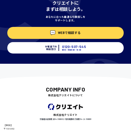
クリエイトに
神奈川県
まずは相談しよう。
あなたに合った最適な仕事探しを
サポートします。
埼玉県
時給1400円〜
WEBで相談する
0120-507-545
お電話での
相談窓口
受付：平日9:00 - 18:00
千葉県
尾道市
日給9000円〜
COMPANY INFO
株式会社クリエイトについて
徳島県
株式会社クリエイト
労働者派遣事業 派34-300062 / 有料職業紹介事業 34-ユ-300091
【本社】
〒733-0812