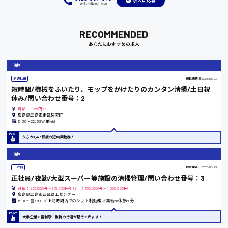
求人に応募
受付：平日9:00 - 18:00
福岡県
RECOMMENDED
あなたにおすすめの求人
岡山県
清掃
時給1100円～
派遣社員
掲載更新日
2026/06/23
短時間/機械をふいたり、モップをかけたりのカンタン清掃/土日祝
大阪府
休み/問い合わせ番号：2
時給：1,085円～
広島県広島市南区皆実町
18:30〜22:30(実働4h)
夕方から4h程度の短時間勤務！
竹原市
清掃
時給1300円〜
正社員
掲載更新日
2026/06/23
正社員/夜勤/大型スーパー等施設の清掃管理/問い合わせ番号：3
熊本県
月給：228,000円～285,700円年収：3,300,000円～4,000,000円
広島県広島市西区商工センター
18:00〜翌6:00 ※上記時間内でのシフト制勤務 ※実働8h休憩60分
大手企業で福利厚生抜群の待遇が期待できます！