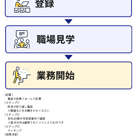
その他の専門職
東広島市
施設管理・整備
清掃
施工管理
自動車整備士
安芸高田市
配送・ドライバー
日給9000円～
山県郡
安芸太田町
[応募]
電話か応募フォームで応募
[ステップ1]
日給10000円以上
担当が折り返し電話
※職歴などをお聞きかせください
安芸郡
[ステップ2]
本社(己斐)か可部営業所で面接
※遠方の方は最寄りのファミレスでもOKです
[ステップ3]
マッチング
[採用決定]