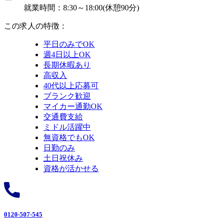
就業時間：8:30～18:00(休憩90分)
この求人の特徴：
平日のみでOK
週4日以上OK
長期休暇あり
高収入
40代以上応募可
ブランク歓迎
マイカー通勤OK
交通費支給
ミドル活躍中
無資格でもOK
日勤のみ
土日祝休み
資格が活かせる
0120-507-545