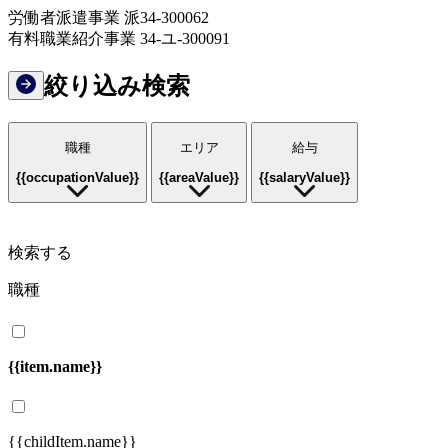
労働者派遣事業 派34-300062
有料職業紹介事業 34-ユ-300091
絞り込み検索
職種
エリア
給与
{{occupationValue}}
{{areaValue}}
{{salaryValue}}
検索する
職種
{{item.name}}
{{childItem.name}}