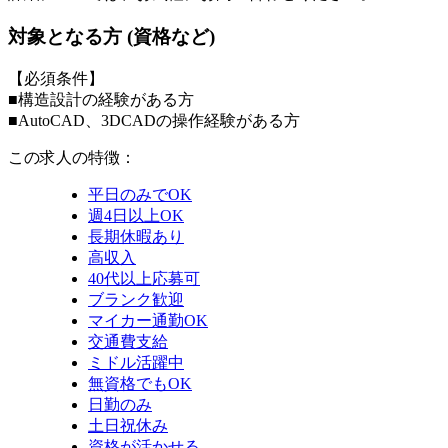
対象となる方 (資格など)
【必須条件】
■構造設計の経験がある方
■AutoCAD、3DCADの操作経験がある方
この求人の特徴：
平日のみでOK
週4日以上OK
長期休暇あり
高収入
40代以上応募可
ブランク歓迎
マイカー通勤OK
交通費支給
ミドル活躍中
無資格でもOK
日勤のみ
土日祝休み
資格が活かせる