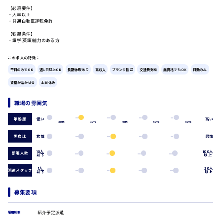
【必須要件】
・大卒以上
・普通自動車運転免許
広島市中区
時給1200円～
製造・軽作業・物流系
【歓迎条件】
組立、加工
・語学(英語)能力のある方
製造オペレーター
検品・包装・箱詰め
この求人の特徴：
ピッキング・仕分け
広島市東区
平日のみでOK
週4日以上OK
長期休暇あり
高収入
ブランク歓迎
交通費支給
無資格でもOK
日勤のみ
軽作業
資格が活かせる
土日休み
フォークリフト
介護・医療系
職場の雰囲気
医師
時給1300円～
広島市南区
低い
高い
年齢層
介護職
20代
30代
40代
50代
60代
看護助手
男女比
女性
男性
看護師
10人
100人
オフィスワーク系
部署人数
以下
以上
広島市西区
貿易事務
1人
20人
派遣スタッフ
以下
以上
データ入力
コールセンターオペレーター
募集要項
一般事務
総務事務
時給1400円～
広島市佐伯区
経理事務
紹介予定派遣
雇用形態