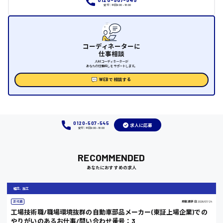
受付：平日9:00 - 18:00
福山市
時給1000円～
コーディネーターに
仕事相談
人材コーディネーターが
福岡県
あなたの仕事探しをサポートします。
WEBで相談する
岡山県
0120-507-545
求人に応募
受付：平日9:00 - 18:00
時給1100円～
RECOMMENDED
大阪府
あなたにおすすめの求人
組立、加工
正社員
掲載更新日
2026/07/24
竹原市
工場技術職/職場環境抜群の自動車部品メーカー(東証上場企業)での
やりがいのあるお仕事/問い合わせ番号：3
時給1300円〜