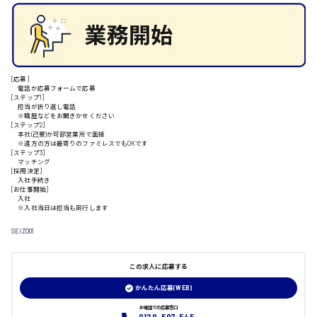
安芸郡
山口県
[応募]
電話か応募フォームで応募
[ステップ1]
担当が折り返し電話
日給制すべて
※職歴などをお聞きかせください
[ステップ2]
本社(己斐)か可部営業所で面接
大竹市
※遠方の方は最寄りのファミレスでもOKです
[ステップ3]
マッチング
[採用決定]
入社手続き
[お仕事開始]
入社
※入社当日は担当も同行します
三次市
SEIZO01
月給制すべて
この求人に応募する
三原市
かんたん応募(WEB)
お電話での応募窓口
0120-507-545