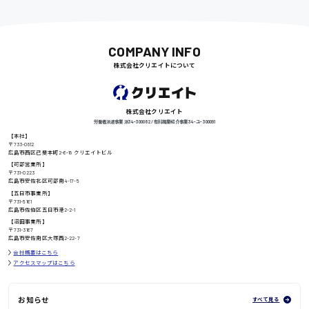
尾道市
日給9000円〜
COMPANY INFO
株式会社クリエイトについて
徳島県
株式会社クリエイト
労働者派遣事業 派34-300062 / 有料職業紹介事業 34-ユ-300091
高知県
日給8000円〜
【本社】
〒733-0812
広島市西区己斐本町2-6-18 クリエイトビル
【可部営業所】
〒731-0223
広島市安佐北区可部南4-17-5
【五日市事業所】
鳥取県
〒731-5161
広島市佐伯区五日市港2-2-1
【沼田事業所】
〒731-3167
広島市安佐南区大塚西2-22-7
会社概要はこちら
アクセスマップはこちら
お知らせ
すべて見る