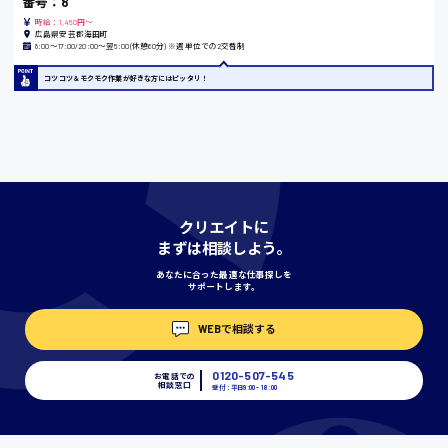
番号：8
時給：1,450円～
広島県安芸郡海田町
8:00〜17:00/20:00〜翌5:00(休憩60分) ※週単位での2交替制
宮城県
コツコツ＆モクモク作業が好きな方にはピッタリ！
時給1000円〜
神奈川県
クリエイトに
まずは相談しよう。
埼玉県
あなたに合った最適な仕事探しを
時給1400円〜
サポートします。
WEBで相談する
千葉県
0120-507-545
お電話での
相談窓口
受付：平日9:00 - 18:00