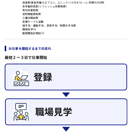
ルート営業
独身寮(食堂完備のエアコン、ユニットバス付き1ルーム/月額16,000円)
永年勤続表彰(リフレッシュ休暇制度)
その他の専門職
育児休業制度
短時間勤務制度
施設管理・整備
介護休職制度
日給8000円～
各種サークル活動
清掃
諸手当：通勤手当、家族手当、時間外手当等
東広島市
施工管理
職場見学OK
勤務開始日相談OK
自動車整備士
配送・ドライバー
お仕事を開始するまでの流れ
安芸高田市
最短２〜３日で仕事開始
日給9000円～
山県郡
安芸太田町
日給10000円以上