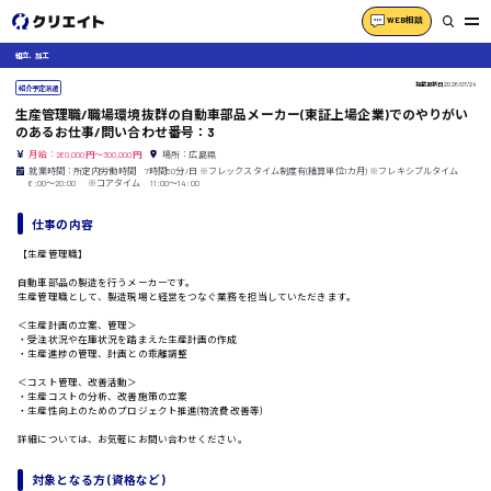
WEB相談
組立、加工
掲載更新日
2026/07/24
紹介予定派遣
生産管理職/職場環境抜群の自動車部品メーカー(東証上場企業)でのやりがい
のあるお仕事/問い合わせ番号：3
月給：260,000円～300,000円
場所：広島県
就業時間：所定内労働時間 7時間50分/日 ※フレックスタイム制度有(精算単位1カ月) ※フレキシブルタイム
6:00～20:00 ※コアタイム 11:00～14:00
仕事の内容
【生産管理職】
自動車部品の製造を行うメーカーです。
生産管理職として、製造現場と経営をつなぐ業務を担当していただきます。
＜生産計画の立案、管理＞
・受注状況や在庫状況を踏まえた生産計画の作成
・生産進捗の管理、計画との乖離調整
＜コスト管理、改善活動＞
・生産コストの分析、改善施策の立案
・生産性向上のためのプロジェクト推進(物流費改善等)
詳細については、お気軽にお問い合わせください。
対象となる方 (資格など)