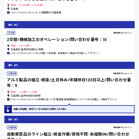
月給：300,000円～390,000円
広島県
8:00～17:00/20:00～5:00 ※1週間毎の交替勤務
熊本県
組立、加工
正社員
掲載更新日
2026/07/24
2交替/機械加工のオペレーション/問い合わせ番号：10
月給：208,575円～
東京都
広島県広島市安佐南区大塚西
8:00〜16:55/20:00〜4:55(2交替) ※常日勤･常夜勤のご相談お気軽にして下さい！
時給1200円〜
組立、加工
派遣社員
掲載更新日
2026/07/24
島根県
アルミ製品の組立･検査/土日休み/年間休日120日以上/問い合わせ番
号：5
時給：1,400円～1,750円
広島県広島市佐伯区湯来町
8:00〜17:00/20:00〜5:00(休憩60分) ※2交替勤務 勤務開始日についてはお気軽にご相談下さい♪
香川県
残業は希望制！稼ぎたい方は月収30万円以上も可能！
時給1100円〜
組立、加工
派遣社員
掲載更新日
2026/07/24
自動車部品のライン組立･検査作業/資格不問･未経験OK/問い合わせ
愛知県