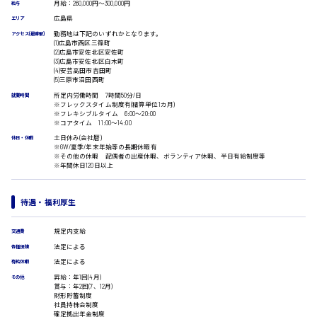
営業事務
月給：260,000円～300,000円
給与
受付事務
広島県
エリア
医療事務
勤務地は下記のいずれかとなります。
アクセス(最寄駅)
翻訳、通訳
(1)広島市西区三篠町
広島市安佐南区
(2)広島市安佐北区安佐町
IT・クリエイティブ系
(3)広島市安佐北区白木町
(4)安芸高田市吉田町
DTPオペレーター
(5)三原市沼田西町
CADオペレーター
所定内労働時間 7時間50分/日
就業時間
時給1500円以上
※フレックスタイム制度有(精算単位1カ月)
WEBデザイナー
広島市安佐北区
※フレキシブルタイム 6:00～20:00
校正・編集
※コアタイム 11:00～14:00
システムエンジニア
土日休み(会社暦)
休日・休暇
※GW/夏季/年末年始等の長期休暇有
プログラマー
※その他の休暇 配偶者の出産休暇、ボランティア休暇、半日有給制度等
カスタマーエンジニア
※年間休日120日以上
販売・サービス・フード系
広島市安芸区
経営企画
待遇・福利厚生
販売
レジ
規定内支給
時給制すべて
交通費
ホール
廿日市市
法定による
各種保険
接客
法定による
有給休暇
調理
昇給：年1回(4月)
その他
洗い場
賞与：年2回(7、12月)
営業
財形貯蓄制度
社員持株会制度
ラウンダー営業
呉市
確定拠出年金制度