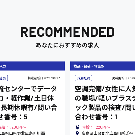
RECOMMENDED
あなたにおすすめの求人
入力
検品・包装・箱詰め
社員
派遣社員
掲載更新日
2026/06/23
掲載更新日
2026
流センターでデータ
空調完備/女性に人
力・軽作業/土日休
の職場/軽いプラス
/長期休暇有/問い合
ック製品の検査/問
せ番号：5
合わせ番号：1
時給：1,200円～
時給：1,220円～
広島県山県郡北広島町川西
広島県山県郡北広島町新氏神