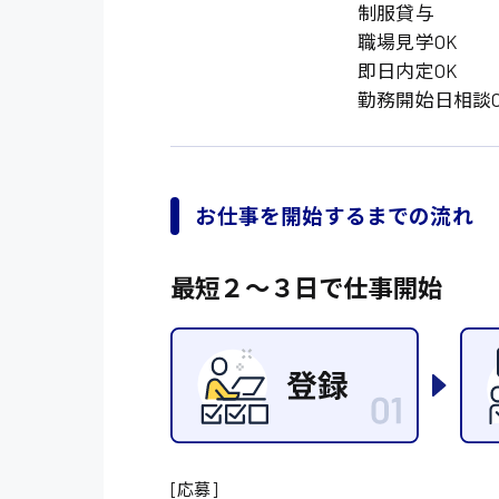
オフィスワーク系
福岡県
制服貸与
時給1300円〜
職場見学OK
貿易事務
熊本県
即日内定OK
時給1400円〜
愛知県
勤務開始日相談O
総務事務
千葉県
医療事務
鳥取県
IT・クリエイティブ
お仕事を開始するまでの流れ
DTPオペレーター
システムエンジニア
最短２〜３日で仕事開始
販売・サービス・フ
経営企画
接客
ラウンダー営業
[応募]
その他の専門職