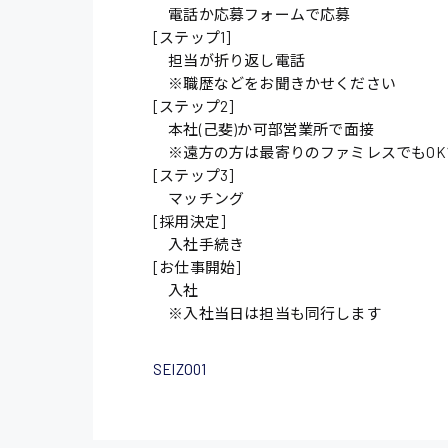
電話か応募フォームで応募
[ステップ1]
施設管理・整備
担当が折り返し電話
配送・ドライバー
※職歴などをお聞きかせください
[ステップ2]
本社(己斐)か可部営業所で面接
※遠方の方は最寄りのファミレスでもOK
[ステップ3]
マッチング
[採用決定]
入社手続き
[お仕事開始]
入社
※入社当日は担当も同行します
SEIZO01