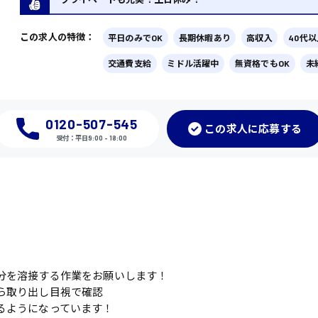
この求人の特徴：
平日のみでOK
長期休暇あり
高収入
40代
交通費支給
ミドル活躍中
無資格でもOK
未
0120-507-545
この
求人に応募
する
受付：平日9:00 - 18:00
分を溶接する作業をお願いします！
ら取り出し目視で確認
るようになっています！