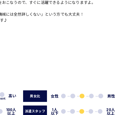
をおこなうので、すぐに活躍できるようになりますよ。
機械には全然詳しくない」という方でも大丈夫！
す♪
高い
女性
男
男女比
60代
100人
1人
20
派遣スタッフ
以上
以下
以上