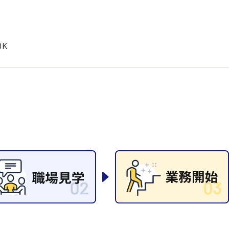
岡山県
大阪府
時給1200円〜
時給1100円〜
データ入力
コールセンターオペレータ
東京都
島根県
ー
日給9000円〜
日給8000円〜
宮城県
神奈川県
K
経理事務
営業事務
尾道市
徳島県
翻訳、通訳
系
CADオペレーター
WEBデザイナー
プログラマー
カスタマーエンジニア
ード系
販売
レジ
調理
洗い場
ルート営業