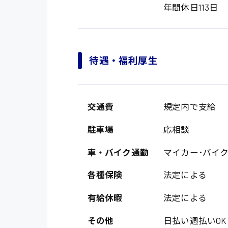
年間休日113日
待遇・福利厚生
交通費
規定内で支給
製造・軽作業・物流
駐車場
応相談
広島市中区
組立、加工
車・バイク通勤
マイカー･バイ
広島市佐伯区
軽作業
各種保険
法定による
廿日市市
介護・医療系
時給1200円～
山県郡
有給休暇
法定による
時給制すべて
医師
大竹市
その他
日払い週払いOK
日給制すべて