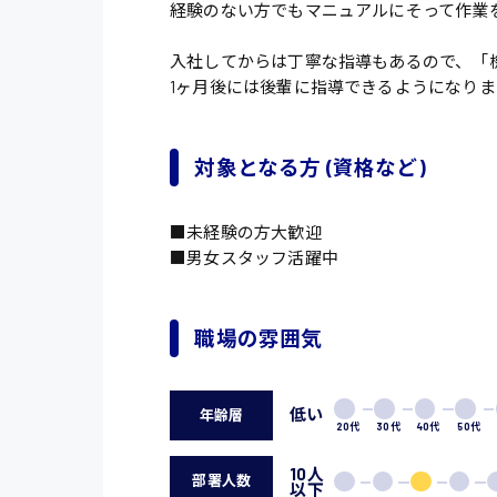
経験のない方でもマニュアルにそって作業
入社してからは丁寧な指導もあるので、「
1ヶ月後には後輩に指導できるようになりま
対象となる方 (資格など)
■未経験の方大歓迎
■男女スタッフ活躍中
職場の雰囲気
低い
年齢層
20代
30代
40代
50代
10人
部署人数
以下