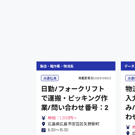
製造・軽作業・物流系
データ
派遣社員
派遣
掲載更新日
2026/06/23
日勤/フォークリフト
物
で運搬・ピッキング作
入
業/問い合わせ番号：2
み
わ
時給：1,200円～
広島県広島市安芸区矢野新町
6:30〜15:30