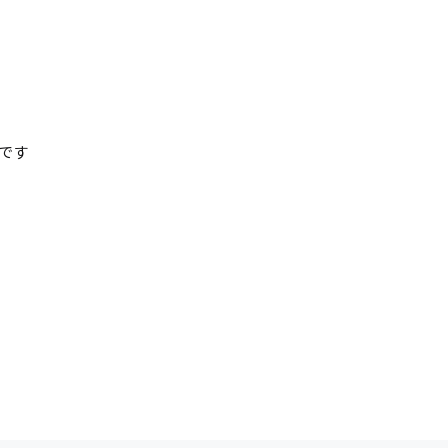
清掃
施工管理
です