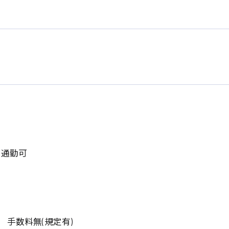
系
広島市東区
広島市南区
製造オペレーター
検品・包装・箱詰め
ク通勤可
広島市安佐南区
広島市安佐北区
フォークリフト
呉市
東広島市
時給1300円～
時給1400円～
安芸太田町
安芸郡
日給8000円～
日給9000円～
介護職
看護助手
三次市
三原市
 手数料無(規定有)
月給制すべて
時給1000円～