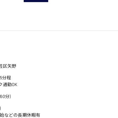
芸区矢野
5分程
ク通勤OK
憩60分)
)
年始などの長期休暇有