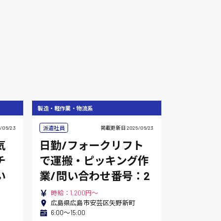
製造・軽作業・物流系
派遣社員
/06/23
掲載更新日
2026/06/23
気
日勤/フォークリフト
チ
で運搬・ピッキング作
い
業/問い合わせ番号：2
時給：1,200円～
広島県広島市安芸区矢野新町
6:00〜15:00