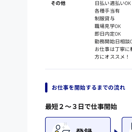
オフィスワーク系
福岡県
その他
日払い週払いOK
時給1300円〜
各種手当有
貿易事務
熊本県
制服貸与
時給1400円〜
愛知県
職場見学OK
総務事務
即日内定OK
千葉県
医療事務
勤務開始日相談O
鳥取県
お仕事は丁寧に
IT・クリエイティブ
方にオススメ！
DTPオペレーター
システムエンジニア
販売・サービス・フ
お仕事を開始するまでの流れ
経営企画
最短２〜３日で仕事開始
接客
ラウンダー営業
その他の専門職