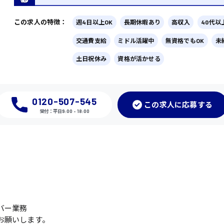
この求人の特徴：
週4日以上OK
長期休暇あり
高収入
40代以
交通費支給
ミドル活躍中
無資格でもOK
未
土日祝休み
資格が活かせる
0120-507-545
この
求人に応募
する
受付：平日9:00 - 18:00
バー業務
お願いします。