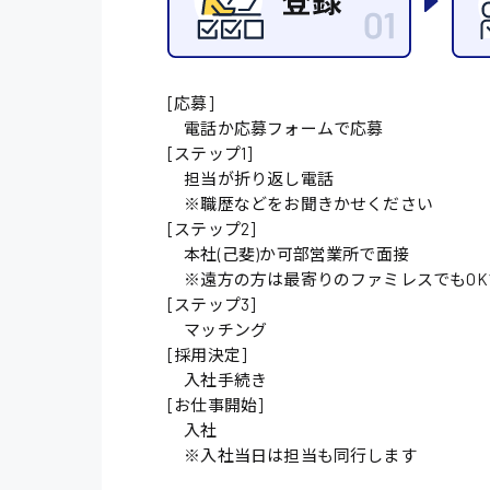
施設管理・整備
配送・ドライバー
[応募]
電話か応募フォームで応募
[ステップ1]
担当が折り返し電話
※職歴などをお聞きかせください
[ステップ2]
本社(己斐)か可部営業所で面接
※遠方の方は最寄りのファミレスでもOK
[ステップ3]
マッチング
[採用決定]
入社手続き
[お仕事開始]
入社
※入社当日は担当も同行します