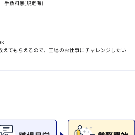
岡山県
大阪府
 手数料無(規定有)
時給1200円〜
時給1100円〜
データ入力
コールセンターオペレータ
東京都
島根県
ー
日給9000円〜
日給8000円〜
宮城県
神奈川県
経理事務
営業事務
尾道市
徳島県
翻訳、通訳
K
教えてもらえるので、工場のお仕事にチャレンジしたい
系
CADオペレーター
WEBデザイナー
プログラマー
カスタマーエンジニア
ード系
販売
レジ
調理
洗い場
ルート営業