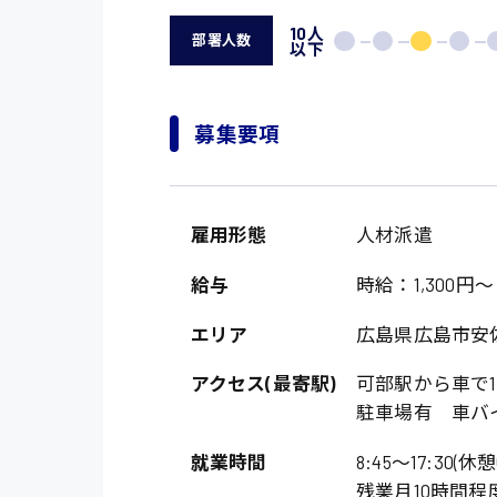
10人
部署人数
以下
募集要項
雇用形態
人材派遣
給与
時給：1,300円～
エリア
広島県広島市安
アクセス(最寄駅)
可部駅から車で1
駐車場有 車バ
就業時間
8:45〜17:30(休
残業月10時間程