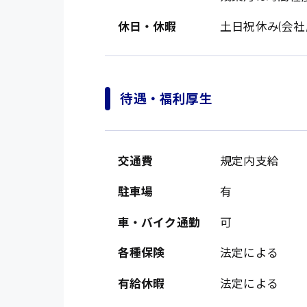
休日・休暇
土日祝休み(会社
待遇・福利厚生
交通費
規定内支給
製造・軽作業・物流
広島市中区
駐車場
有
組立、加工
広島市佐伯区
軽作業
車・バイク通勤
可
廿日市市
介護・医療系
時給1200円～
各種保険
法定による
山県郡
時給制すべて
医師
有給休暇
法定による
大竹市
日給制すべて