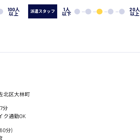
100人
1人
20
派遣スタッフ
以上
以下
以上
佐北区大林町
7分
イク通勤OK
憩60分)
度