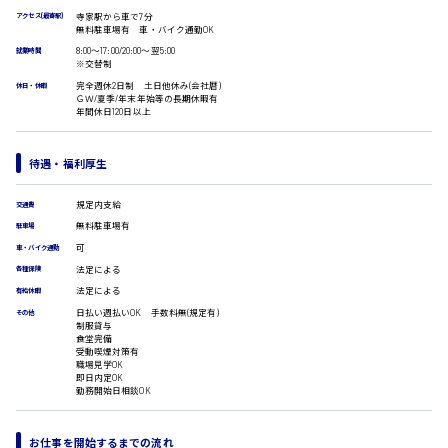
受付事務
寺家駅から車で7分
アクセス(最寄駅)
医療事務
無料駐車場有 車・バイク通勤OK
広島市安佐南区
翻訳、通訳
8:00〜17:00/20:00〜翌5:00
就業時間
※交替制
IT・クリエイティブ系
完全週休2日制 土日他休み(会社暦)
休日・休暇
DTPオペレーター
ＧＷ/夏季/年末年始等の長期休暇有
時給1500円以上
年間休日120日以上
CADオペレーター
広島市安佐北区
WEBデザイナー
校正・編集
待遇・福利厚生
システムエンジニア
プログラマー
規定内支給
交通費
カスタマーエンジニア
広島市安芸区
無料駐車場有
駐車場
販売・サービス・フード系
可
車・バイク通勤
経営企画
法定による
各種保険
販売
時給制すべて
法定による
有給休暇
レジ
廿日市市
日払い週払いOK 手数料無(規定有)
その他
ホール
制服貸与
食堂完備
接客
受動喫煙対策有
調理
職場見学OK
即日内定OK
洗い場
勤務開始日相談OK
呉市
営業
ラウンダー営業
ルート営業
お仕事を開始するまでの流れ