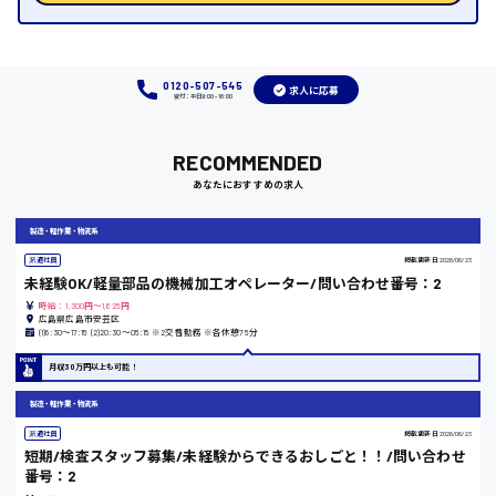
福岡県
0120-507-545
求人に応募
受付：平日9:00 - 18:00
岡山県
RECOMMENDED
あなたにおすすめの求人
時給1100円～
製造・軽作業・物流系
大阪府
派遣社員
掲載更新日
2026/06/23
未経験OK/軽量部品の機械加工オペレーター/問い合わせ番号：2
時給：1,300円～1,625円
広島県広島市安芸区
(1)8:30〜17:15 (2)20:30〜05:15 ※2交替勤務 ※各休憩75分
竹原市
月収30万円以上も可能！
時給1300円〜
製造・軽作業・物流系
派遣社員
掲載更新日
2026/06/23
熊本県
短期/検査スタッフ募集/未経験からできるおしごと！！/問い合わせ
番号：2