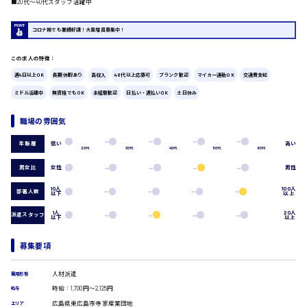
■20代〜40代スタッフ活躍中
広島市中区
時給1200円～
製造・軽作業・物流系
コロナ禍でも業績好調！大量増員募集中！
組立、加工
製造オペレーター
この求人の特徴：
検品・包装・箱詰め
週4日以上OK
長期休暇あり
高収入
40代以上応募可
ブランク歓迎
マイカー通勤OK
交通費支給
ピッキング・仕分け
広島市東区
ミドル活躍中
無資格でもOK
未経験歓迎
日払い・週払いOK
土日休み
軽作業
フォークリフト
職場の雰囲気
介護・医療系
時給1300円～
医師
低い
高い
年齢層
広島市南区
20代
30代
40代
50代
60代
介護職
男女比
女性
男性
看護助手
看護師
10人
100人
部署人数
以下
以上
オフィスワーク系
広島市西区
1人
20人
派遣スタッフ
貿易事務
以下
以上
データ入力
コールセンターオペレーター
募集要項
一般事務
時給1400円～
広島市佐伯区
総務事務
人材派遣
雇用形態
経理事務
時給：1,700円～2,125円
給与
営業事務
広島県東広島市寺家産業団地
エリア