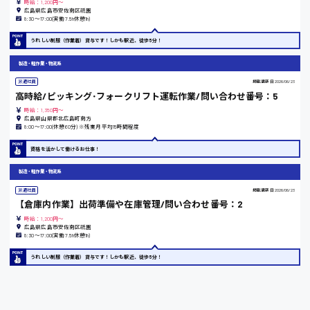
時給：1,200円～
広島県広島市安佐南区祇園
8:30〜17:00(実働7.5h休憩1h)
東京都
うれしい制服（作業着）貸与です！しかも駅近、徒歩5分！
時給1200円〜
製造・軽作業・物流系
派遣社員
掲載更新日
2026/06/23
高時給/ピッキング･フォークリフト運転作業/問い合わせ番号：5
島根県
時給：1,350円～
広島県山県郡北広島町南方
8:00〜17:00(休憩60分) ※残業月平均15時間程度
資格を活かして働けるお仕事！
香川県
製造・軽作業・物流系
時給1100円〜
派遣社員
掲載更新日
2026/06/23
【倉庫内作業】出荷準備や在庫管理/問い合わせ番号：2
時給：1,200円～
愛知県
広島県広島市安佐南区祇園
8:30〜17:00(実働7.5h休憩1h)
うれしい制服（作業着）貸与です！しかも駅近、徒歩5分！
宮城県
時給1000円〜