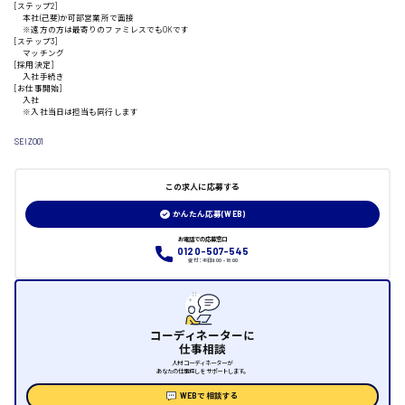
[ステップ2]
本社(己斐)か可部営業所で面接
※遠方の方は最寄りのファミレスでもOKです
山口県
[ステップ3]
マッチング
[採用決定]
入社手続き
日給制すべて
[お仕事開始]
入社
※入社当日は担当も同行します
大竹市
SEIZO01
この求人に応募する
三次市
かんたん応募(WEB)
お電話での応募窓口
月給制すべて
0120-507-545
受付：平日9:00 - 18:00
三原市
コーディネーターに
仕事相談
福山市
人材コーディネーターが
あなたの仕事探しをサポートします。
WEBで相談する
時給1000円～