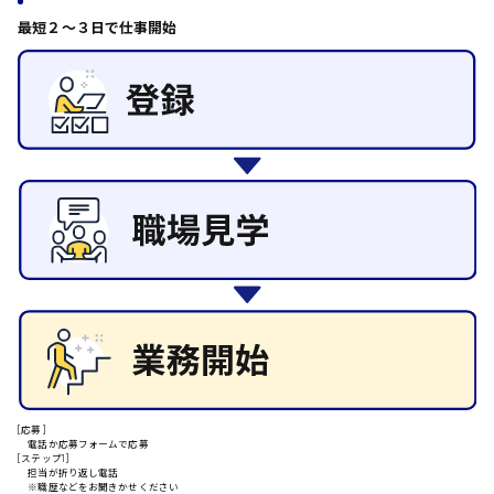
日給8000円～
その他の専門職
最短２〜３日で仕事開始
東広島市
施設管理・整備
清掃
施工管理
自動車整備士
配送・ドライバー
安芸高田市
日給9000円～
山県郡
安芸太田町
日給10000円以上
[応募]
安芸郡
電話か応募フォームで応募
[ステップ1]
担当が折り返し電話
※職歴などをお聞きかせください