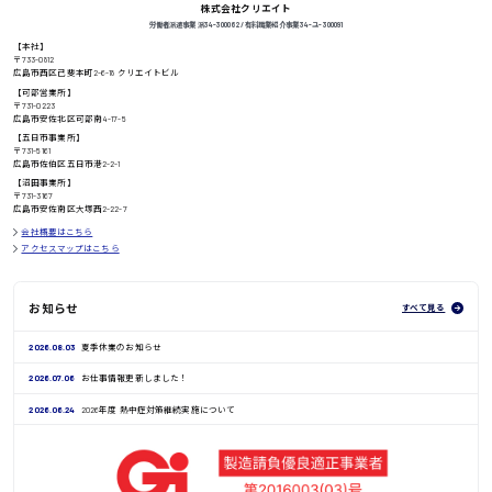
株式会社クリエイト
労働者派遣事業 派34-300062 / 有料職業紹介事業 34-ユ-300091
【本社】
〒733-0812
高知県
日給8000円〜
広島市西区己斐本町2-6-18 クリエイトビル
【可部営業所】
〒731-0223
広島市安佐北区可部南4-17-5
【五日市事業所】
〒731-5161
鳥取県
広島市佐伯区五日市港2-2-1
【沼田事業所】
〒731-3167
広島市安佐南区大塚西2-22-7
会社概要はこちら
アクセスマップはこちら
お知らせ
すべて見る
2026.08.03
夏季休業のお知らせ
2026.07.06
お仕事情報更新しました！
2026.06.24
2026年度 熱中症対策継続実施について