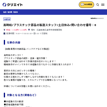
WEB相談
製造・軽作業・物流系
掲載更新日
2026/06/23
派遣社員
高時給/プラスチック部品の製造スタッフ/土日休み/問い合わせ番号：8
時給：1,700円～2,125円
場所：広島県東広島市寺家産業団地
就業時間：8:00〜17:00/20:00〜翌5:00 ※交替制
仕事の内容
【自動車用の内装部品･バックドアなどの製造】
高時給のオシゴト！
プラスチック部品の成形・塗装・組立作業！
経験やご希望に合わせて作業内容お任せいたします！
機械操作がメインですので未経験の方でもすぐに作業を覚えられます！
車好きの方にはピッタリの職場！
最初は簡単な作業から入ってもらい、
仕事の工程を少しずつ増やしながら作業を覚えてもらいます！
色々な業務が経験でき、スキルアップできる職場になっています。
詳細についてはお気軽にお問い合わせください。
対象となる方 (資格など)
■未経験の方大歓迎
■資格経験年齢不問