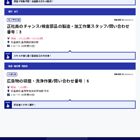
資格や年齢不問！未経験の方も大歓迎！
東京都
組立、加工
時給1200円〜
紹介予定派遣
掲載更新日
2026/06/23
正社員のチャンス/検査部品の製造・加工作業スタッフ/問い合わせ
番号：3
島根県
月給：250,000円～350,000円
広島県広島市西区楠木町
8:30〜17:30(休憩60分)
スキルが身に着く製造加工のお仕事！
香川県
製造・軽作業・物流系
時給1100円〜
派遣社員
掲載更新日
2026/06/23
広告物の研磨・洗浄作業/問い合わせ番号：5
時給：1,200円～
広島県広島市安佐北区安佐町毛木
愛知県
8:30〜17:35(休憩80分)
担当者イチオシ案件！
宮城県
時給1000円〜