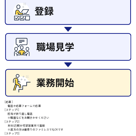
日給8000円～
その他の専門職
東広島市
施設管理・整備
清掃
施工管理
自動車整備士
配送・ドライバー
安芸高田市
日給9000円～
山県郡
安芸太田町
[応募]
電話か応募フォームで応募
日給10000円以上
[ステップ1]
担当が折り返し電話
安芸郡
※職歴などをお聞きかせください
[ステップ2]
本社(己斐)か可部営業所で面接
※遠方の方は最寄りのファミレスでもOKです
[ステップ3]