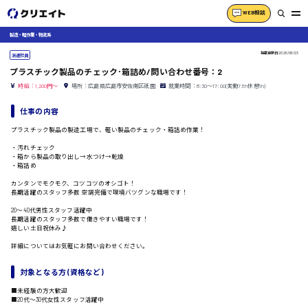
WEB相談
製造・軽作業・物流系
掲載更新日
2026/06/23
派遣社員
プラスチック製品のチェック･箱詰め/問い合わせ番号：2
時給：1,200円～
場所：広島県広島市安佐南区祇園
就業時間：8:30〜17:00(実働7.5h休憩1h)
仕事の内容
プラスチック製品の製造工場で、軽い製品のチェック・箱詰め作業！
・汚れチェック
・箱から製品の取り出し→水つけ→乾燥
・箱詰め
カンタンでモクモク、コツコツのオシゴト！
長期活躍のスタッフ多数 空調完備で環境バツグンな職場です！
20〜40代男性スタッフ活躍中
長期活躍のスタッフ多数で働きやすい職場です！
嬉しい土日祝休み♪
詳細についてはお気軽にお問い合わせください。
対象となる方 (資格など)
■未経験の方大歓迎
■20代〜30代女性スタッフ活躍中