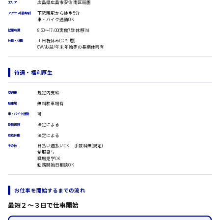
受付事務
広島県広島市安佐南区祇園
エリア
医療事務
広島市安佐南区
下祗園駅から徒歩5分
アクセス(最寄駅)
車・バイク通勤OK
翻訳、通訳
8:30〜17:00(実働7.5h休憩1h)
就業時間
IT・クリエイティブ系
土日祝休み(会社暦)
休日・休暇
DTPオペレーター
GW/お盆/年末年始等の長期休暇有
時給1500円以上
CADオペレーター
広島市安佐北区
WEBデザイナー
待遇・福利厚生
校正・編集
システムエンジニア
規定内支給
プログラマー
交通費
広島市安芸区
カスタマーエンジニア
無料駐車場有
駐車場
可
車・バイク通勤
販売・サービス・フード系
法定による
各種保険
経営企画
法定による
時給制すべて
有給休暇
販売
廿日市市
日払い週払いOK 手数料無(規定)
レジ
その他
制服貸与
ホール
職場見学OK
勤務開始日相談OK
接客
調理
洗い場
呉市
お仕事を開始するまでの流れ
営業
ラウンダー営業
最短２〜３日で仕事開始
ルート営業