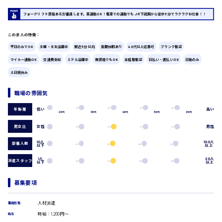
広島市中区
時給1200円～
フォークリフト資格ある方優遇します。車通勤OK！電車での通勤でもJR下祗園から徒歩5分でラクラクお仕事！！
製造・軽作業・物流系
組立、加工
この求人の特徴：
製造オペレーター
検品・包装・箱詰め
平日のみでOK
主婦・主夫活躍中
駅近5分以内
長期休暇あり
40代以上応募可
ブランク歓迎
ピッキング・仕分け
広島市東区
マイカー通勤OK
交通費支給
ミドル活躍中
無資格でもOK
未経験歓迎
日払い・週払いOK
日勤のみ
軽作業
土日祝休み
フォークリフト
介護・医療系
職場の雰囲気
時給1300円～
医師
広島市南区
低い
高い
年齢層
介護職
20代
30代
40代
50代
60代
看護助手
男女比
女性
男性
看護師
10人
100人
オフィスワーク系
部署人数
以下
以上
広島市西区
貿易事務
1人
20人
派遣スタッフ
以下
以上
データ入力
コールセンターオペレーター
募集要項
一般事務
時給1400円～
広島市佐伯区
総務事務
人材派遣
経理事務
雇用形態
営業事務
時給：1,200円～
給与