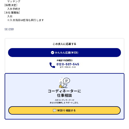
マッチング
[採用決定]
山口県
入社手続き
[お仕事開始]
入社
※入社当日は担当も同行します
日給制すべて
SEIZO01
大竹市
この求人に応募する
かんたん応募(WEB)
三次市
お電話での応募窓口
0120-507-545
受付：平日9:00 - 18:00
月給制すべて
三原市
コーディネーターに
仕事相談
人材コーディネーターが
あなたの仕事探しをサポートします。
WEBで相談する
福山市
時給1000円～