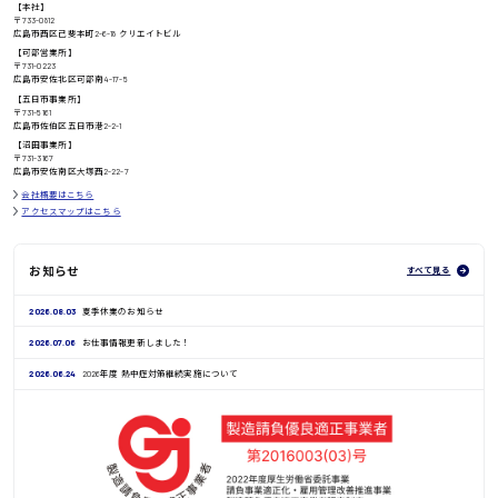
【本社】
〒733-0812
高知県
広島市西区己斐本町2-6-18 クリエイトビル
日給8000円〜
【可部営業所】
〒731-0223
広島市安佐北区可部南4-17-5
【五日市事業所】
〒731-5161
広島市佐伯区五日市港2-2-1
鳥取県
【沼田事業所】
〒731-3167
広島市安佐南区大塚西2-22-7
会社概要はこちら
アクセスマップはこちら
お知らせ
すべて見る
2026.08.03
夏季休業のお知らせ
2026.07.06
お仕事情報更新しました！
2026.06.24
2026年度 熱中症対策継続実施について