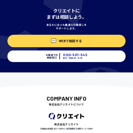
神奈川県
クリエイトに
まずは相談しよう。
あなたに合った最適な仕事探しを
サポートします。
埼玉県
時給1400円〜
WEBで相談する
0120-507-545
お電話での
相談窓口
受付：平日9:00 - 18:00
千葉県
尾道市
日給9000円〜
COMPANY INFO
株式会社クリエイトについて
徳島県
株式会社クリエイト
労働者派遣事業 派34-300062 / 有料職業紹介事業 34-ユ-300091