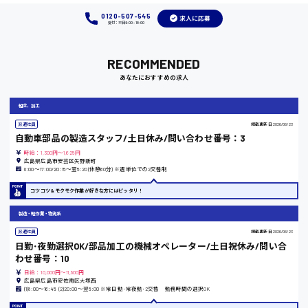
0120-507-545
福岡県
求人に応募
受付：平日9:00 - 18:00
RECOMMENDED
あなたにおすすめの求人
岡山県
時給1100円～
組立、加工
派遣社員
掲載更新日
2026/06/23
自動車部品の製造スタッフ/土日休み/問い合わせ番号：3
大阪府
時給：1,300円～1,625円
広島県広島市安芸区矢野新町
8:00〜17:00/20:15〜翌5:20(休憩60分) ※週単位での2交替制
コツコツ＆モクモク作業が好きな方にはピッタリ！
竹原市
製造・軽作業・物流系
時給1300円〜
派遣社員
掲載更新日
2026/06/23
日勤･夜勤選択OK/部品加工の機械オペレーター/土日祝休み/問い合
わせ番号：10
熊本県
日給：10,000円～11,800円
広島県広島市安佐南区大塚西
(1)8:00〜16:45 (2)20:00〜翌5:00 ※常日勤･常夜勤･2交替 勤務時間の選択OK