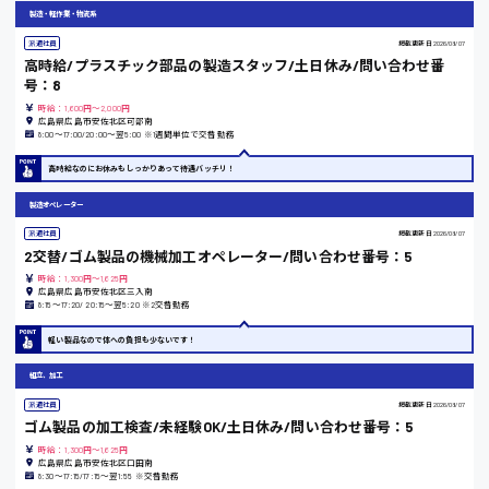
製造・軽作業・物流系
熊本県
派遣社員
掲載更新日
2026/08/07
高時給/プラスチック部品の製造スタッフ/土日休み/問い合わせ番
号：8
時給：1,600円～2,000円
東京都
広島県広島市安佐北区可部南
8:00〜17:00/20:00〜翌5:00 ※1週間単位で交替勤務
時給1200円〜
高時給なのにお休みもしっかりあって待遇バッチリ！
製造オペレーター
島根県
派遣社員
掲載更新日
2026/08/07
2交替/ゴム製品の機械加工オペレーター/問い合わせ番号：5
時給：1,300円～1,625円
広島県広島市安佐北区三入南
8:15〜17:20/ 20:15〜翌5:20 ※2交替勤務
香川県
軽い製品なので体への負担も少ないです！
時給1100円〜
組立、加工
派遣社員
掲載更新日
2026/08/07
愛知県
ゴム製品の加工検査/未経験OK/土日休み/問い合わせ番号：5
時給：1,300円～1,625円
広島県広島市安佐北区口田南
8:30〜17:15/17:15〜翌1:55 ※交替勤務