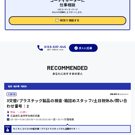
コーディネーターに
福山市
仕事相談
人材コーディネーターが
あなたの仕事探しをサポートします。
時給1000円～
WEBで相談する
福岡県
0120-507-545
求人に応募
受付：平日9:00 - 18:00
岡山県
RECOMMENDED
時給1100円～
あなたにおすすめの求人
大阪府
製造・軽作業・物流系
派遣社員
掲載更新日
2026/08/07
3交替/プラスチック製品の検査･箱詰めスタッフ/土日祝休み/問い合
わせ番号：2
時給：1,200円～
竹原市
広島県広島市安佐南区祇園
(1)7:00〜13:00 (2)13:00〜22:00 (3)22:00〜翌7:00 ※3交替勤務
時給1300円〜
もくもくコツコツの軽作業！クリエイトスタッフさん活躍中です！！