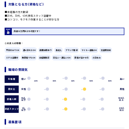
対象となる方 (資格など)
広島市中区
時給1200円～
■未経験の方大歓迎
製造・軽作業・物流系
■20代、30代、40代男性スタッフ活躍中
■コツコツ、モクモク作業することが好きな方
組立、加工
製造オペレーター
検品・包装・箱詰め
月収30万円以上も可能です！
ピッキング・仕分け
広島市東区
軽作業
この求人の特徴：
フォークリフト
平日のみでOK
週4日以上OK
長期休暇あり
高収入
ブランク歓迎
マイカー通勤OK
交通費支給
介護・医療系
ミドル活躍中
無資格でもOK
未経験歓迎
日払い・週払いOK
資格が活かせる
土日休み
医師
時給1300円～
広島市南区
介護職
職場の雰囲気
看護助手
低い
高い
年齢層
看護師
20代
30代
40代
50代
60代
オフィスワーク系
男女比
女性
男性
広島市西区
貿易事務
10人
100人
部署人数
データ入力
以下
以上
コールセンターオペレーター
1人
20人
派遣スタッフ
以下
以上
一般事務
時給1400円～
総務事務
広島市佐伯区
募集要項
経理事務
営業事務