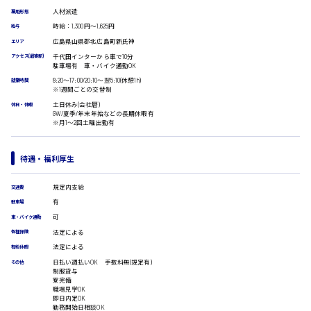
受付事務
人材派遣
雇用形態
医療事務
時給：1,300円～1,625円
給与
翻訳、通訳
広島市安佐南区
広島県山県郡北広島町新氏神
エリア
IT・クリエイティブ系
千代田インターから車で10分
アクセス(最寄駅)
駐車場有 車・バイク通勤OK
DTPオペレーター
8:20〜17:00/20:10〜翌5:10(休憩1h)
就業時間
CADオペレーター
※1週間ごとの交替制
時給1500円以上
WEBデザイナー
広島市安佐北区
土日休み(会社暦)
休日・休暇
校正・編集
GW/夏季/年末年始などの長期休暇有
※月1〜2回土曜出勤有
システムエンジニア
プログラマー
カスタマーエンジニア
待遇・福利厚生
広島市安芸区
販売・サービス・フード系
規定内支給
交通費
経営企画
有
販売
駐車場
レジ
時給制すべて
可
車・バイク通勤
ホール
廿日市市
法定による
各種保険
接客
法定による
有給休暇
調理
日払い週払いOK 手数料無(規定有)
その他
洗い場
制服貸与
寮完備
営業
職場見学OK
呉市
ラウンダー営業
即日内定OK
勤務開始日相談OK
ルート営業