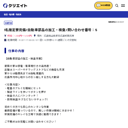
WEB相談
製造・軽作業・物流系
掲載更新日
2026/08/07
派遣社員
1名限定寮完備/自動車部品の加工・検査/問い合わせ番号：5
時給：1,300円～1,625円
場所：広島県山県郡北広島町新氏神
就業時間：8:20〜17:00/20:10〜翌5:10(休憩1h) ※1週間ごとの交替制
仕事の内容
【自動車部品の加工・検査作業】
新築の寮は家電・駐車場付きの高待遇！
近隣はスーパーやドラッグストアなどの施設も充実
寮からは勤務先までは自転車圏内
広島市内中心地からの引っ越しする方も大歓迎
＜仕事内容＞
・軽量のアルミを機械にセット
・製造ラインを歩いてボタンを押す
・検査の人にバトンタッチ！
・目視検査(キズなどないかチェック)
初めての方でも安心のカンタンな作業
最新設備が整っているので、難しい作業は機械におまかせ！
空調完備のキレイな工場で快適に勤務できます！
ご不明点はお気軽にお問い合わせください！