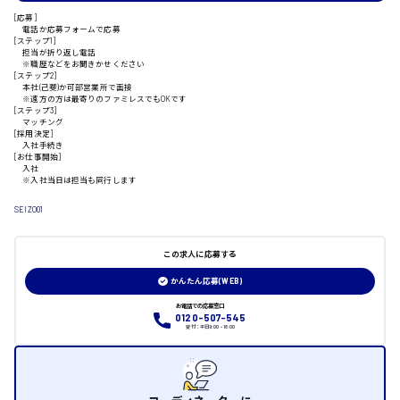
[応募]
電話か応募フォームで応募
[ステップ1]
担当が折り返し電話
※職歴などをお聞きかせください
山口県
[ステップ2]
本社(己斐)か可部営業所で面接
※遠方の方は最寄りのファミレスでもOKです
[ステップ3]
日給制すべて
マッチング
[採用決定]
入社手続き
大竹市
[お仕事開始]
入社
※入社当日は担当も同行します
SEIZO01
三次市
この求人に応募する
かんたん応募(WEB)
月給制すべて
お電話での応募窓口
0120-507-545
三原市
受付：平日9:00 - 18:00