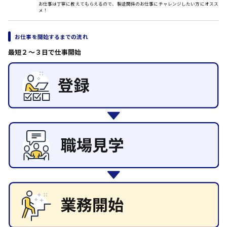
お仕事は丁寧に教えてもらえるので、製造関係のお仕事にチャレンジしたい方にオスス
メ！
その他の専門職
日給8000円～
施設管理・整備
東広島市
清掃
お仕事を開始するまでの流れ
施工管理
最短２〜３日で仕事開始
自動車整備士
配送・ドライバー
安芸高田市
日給9000円～
山県郡
安芸太田町
日給10000円以上
安芸郡