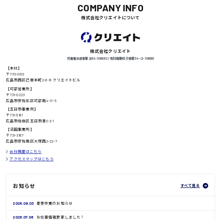
COMPANY INFO
株式会社クリエイトについて
徳島県
株式会社クリエイト
労働者派遣事業 派34-300062 / 有料職業紹介事業 34-ユ-300091
【本社】
高知県
日給8000円〜
〒733-0812
広島市西区己斐本町2-6-18 クリエイトビル
【可部営業所】
〒731-0223
広島市安佐北区可部南4-17-5
【五日市事業所】
鳥取県
〒731-5161
広島市佐伯区五日市港2-2-1
【沼田事業所】
〒731-3167
広島市安佐南区大塚西2-22-7
会社概要はこちら
アクセスマップはこちら
お知らせ
すべて見る
2026.08.03
夏季休業のお知らせ
2026.07.06
お仕事情報更新しました！