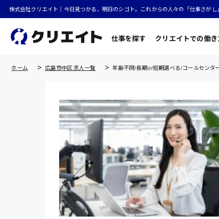
株式会社クリエイト｜今日見つかる、明日のシゴト。これからの人々の「仕事さがし
仕事を探す
クリエイトでの働き
ホーム
広島市中区 求人一覧
年齢不問/長期or短期選べる/コールセンタ