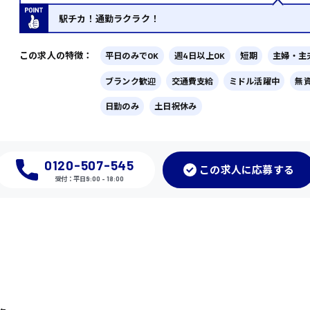
駅チカ！通勤ラクラク！
この求人の特徴：
平日のみでOK
週4日以上OK
短期
主婦・主
ブランク歓迎
交通費支給
ミドル活躍中
無
日勤のみ
土日祝休み
0120-507-545
この
求人に応募
する
受付：平日9:00 - 18:00