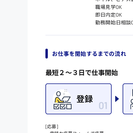
職場見学OK
施設管理・整備
即日内定OK
勤務開始日相談O
配送・ドライバー
お仕事を開始するまでの流れ
最短２〜３日で仕事開始
[応募]