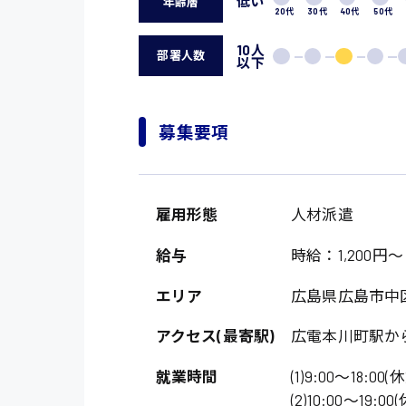
低い
年齢層
20代
30代
40代
50代
10人
部署人数
以下
募集要項
雇用形態
人材派遣
製造・軽作業・物流
広島市中区
給与
時給：1,200円～
組立、加工
広島市佐伯区
軽作業
エリア
広島県広島市中
廿日市市
介護・医療系
時給1200円～
アクセス(最寄駅)
広電本川町駅か
山県郡
時給制すべて
医師
就業時間
(1)9:00〜18:00
大竹市
日給制すべて
(2)10:00〜19:0