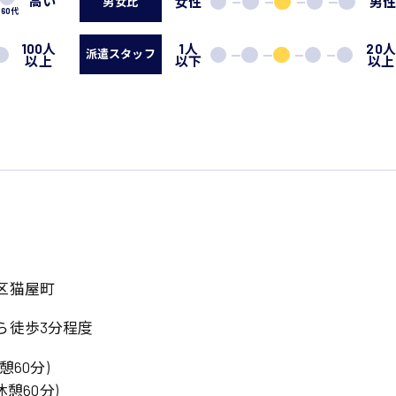
高い
女性
男
男女比
60代
100人
1人
20
派遣スタッフ
以上
以下
以上
系
広島市東区
広島市南区
製造オペレーター
検品・包装・箱詰め
広島市安佐南区
広島市安佐北区
フォークリフト
区猫屋町
呉市
東広島市
時給1300円～
時給1400円～
ら徒歩3分程度
安芸太田町
安芸郡
日給8000円～
日給9000円～
介護職
看護助手
(休憩60分)
三次市
三原市
月給制すべて
時給1000円～
0(休憩60分)