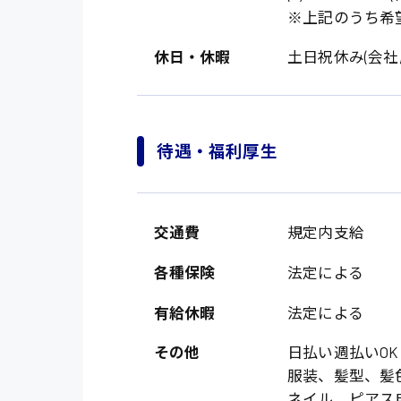
オフィスワーク系
福岡県
※上記のうち希
時給1300円〜
貿易事務
熊本県
休日・休暇
土日祝休み(会社
時給1400円〜
愛知県
総務事務
千葉県
医療事務
鳥取県
待遇・福利厚生
IT・クリエイティブ
DTPオペレーター
システムエンジニア
交通費
規定内支給
販売・サービス・フ
各種保険
法定による
経営企画
有給休暇
法定による
接客
その他
日払い週払いOK
ラウンダー営業
服装、髪型、髪
ネイル、ピアス
その他の専門職