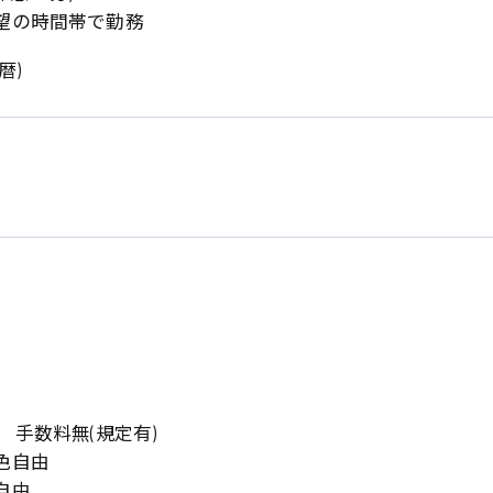
岡山県
大阪府
望の時間帯で勤務
時給1200円〜
時給1100円〜
データ入力
コールセンターオペレータ
東京都
島根県
ー
暦)
日給9000円〜
日給8000円〜
宮城県
神奈川県
経理事務
営業事務
尾道市
徳島県
翻訳、通訳
系
CADオペレーター
WEBデザイナー
プログラマー
カスタマーエンジニア
ード系
販売
レジ
調理
洗い場
 手数料無(規定有)
ルート営業
色自由
自由