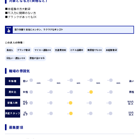
対象となる方 (資格など)
広島市中区
時給1200円～
■未経験の方大歓迎
製造・軽作業・物流系
■PC入力に問題のない方
■ブランクがあってもOK
組立、加工
製造オペレーター
検品・包装・箱詰め
座り作業で本当にカンタン、ラクラクなオシゴト
ピッキング・仕分け
広島市東区
軽作業
この求人の特徴：
フォークリフト
高収入
ブランク歓迎
マイカー通勤OK
交通費支給
ミドル活躍中
無資格でもOK
未経験歓迎
介護・医療系
日払い・週払いOK
資格が活かせる
時給1300円～
医師
広島市南区
介護職
職場の雰囲気
看護助手
低い
高い
看護師
年齢層
20代
30代
40代
50代
60代
オフィスワーク系
広島市西区
男女比
女性
男性
貿易事務
10人
100人
部署人数
データ入力
以下
以上
コールセンターオペレーター
1人
20人
派遣スタッフ
以下
以上
一般事務
時給1400円～
広島市佐伯区
総務事務
募集要項
経理事務
営業事務