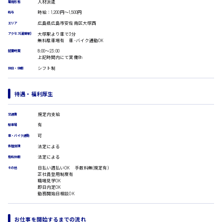
受付事務
人材派遣
雇用形態
医療事務
時給：1,200円～1,500円
広島市安佐南区
給与
翻訳、通訳
広島県広島市安佐南区大塚西
エリア
IT・クリエイティブ系
大塚駅より車で3分
アクセス(最寄駅)
無料駐車場有 車･バイク通勤OK
DTPオペレーター
時給1500円以上
8:00〜23:00
就業時間
CADオペレーター
広島市安佐北区
上記時間内にて実働8h
WEBデザイナー
シフト制
休日・休暇
校正・編集
システムエンジニア
待遇・福利厚生
プログラマー
広島市安芸区
カスタマーエンジニア
規定内支給
交通費
販売・サービス・フード系
有
駐車場
経営企画
可
時給制すべて
車・バイク通勤
販売
廿日市市
法定による
各種保険
レジ
法定による
ホール
有給休暇
接客
日払い週払いOK 手数料無(規定有)
その他
正社員登用制度有
調理
職場見学OK
洗い場
即日内定OK
呉市
勤務開始日相談OK
営業
ラウンダー営業
ルート営業
お仕事を開始するまでの流れ
日給8000円～