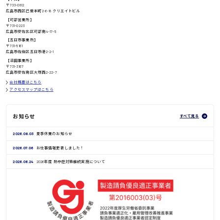
〒733-0812
高知県
広島市西区己斐本町2-6-18 クリエイトビル
日給8000円〜
【可部営業所】
〒731-0223
広島市安佐北区可部南4-17-5
【五日市事業所】
〒731-5161
広島市佐伯区五日市港2-2-1
鳥取県
【沼田事業所】
〒731-3167
広島市安佐南区大塚西2-22-7
会社概要はこちら
アクセスマップはこちら
お知らせ
すべて見る
2026.08.03
夏季休業のお知らせ
2026.07.06
お仕事情報更新しました！
2026.06.24
2026年度 熱中症対策継続実施について