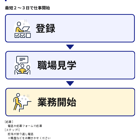
その他の専門職
最短２〜３日で仕事開始
東広島市
施設管理・整備
清掃
施工管理
自動車整備士
安芸高田市
配送・ドライバー
日給9000円～
山県郡
安芸太田町
日給10000円以上
安芸郡
[応募]
電話か応募フォームで応募
[ステップ1]
担当が折り返し電話
※職歴などをお聞きかせください