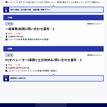
8:30〜17:30 お子さんの送り迎えで9:00から出社したい、家庭の都合で17:00に退社したいなどのご相談もOKです！
東京都
働き方自由！出社退社時間・出勤日数ご相談下さい！
時給1200円〜
一般事務
派遣社員
掲載更新日
2026/06/23
島根県
一般事務(総務)/問い合わせ番号：2
時給：1,200円～
広島県呉市広白石
9:00〜18:00(休憩1時間) 時間外労働月平均10時間
香川県
一般事務
時給1100円〜
派遣社員
掲載更新日
2026/06/23
PCオペレーター(事務)/土日祝休み/問い合わせ番号：2
時給：1,200円～
広島県広島市中区舟入町
愛知県
(1)9:00〜17:30 (2)9:00〜18:00 ※(1)(2)希望の時間帯で勤務OK
最寄駅から徒歩5分！
宮城県
時給1000円〜