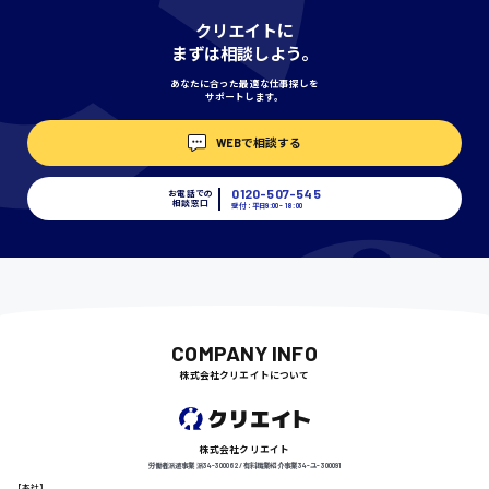
神奈川県
クリエイトに
まずは相談しよう。
あなたに合った最適な仕事探しを
サポートします。
埼玉県
時給1400円〜
WEBで相談する
0120-507-545
お電話での
相談窓口
受付：平日9:00 - 18:00
千葉県
尾道市
日給9000円〜
COMPANY INFO
株式会社クリエイトについて
徳島県
株式会社クリエイト
労働者派遣事業 派34-300062 / 有料職業紹介事業 34-ユ-300091
【本社】