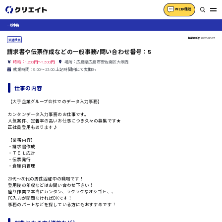
WEB相談
一般事務
掲載更新日
2026/06/23
派遣社員
請求書や伝票作成などの一般事務/問い合わせ番号：5
時給：1,200円～1,500円
場所：広島県広島市安佐南区大塚西
就業時間：8:00〜23:00 上記時間内にて実働8h
仕事の内容
【大手企業グループ会社でのデータ入力事務】
カンタンデータ入力事務のお仕事です。
人気案件、定着率の高いお仕事につき久々の募集です★
正社員登用もあります♪
【業務内容】
・請求書作成
・ＴＥＬ応対
・伝票発行
・倉庫内管理
20代〜30代の男性活躍中の職場です！
登用後の年収などはお問い合わせ下さい！
座り作業で本当にカンタン、ラクラクなオシゴト、、
PC入力が問題なければOKです！
事務のパートなどを探している方にもおすすめです！