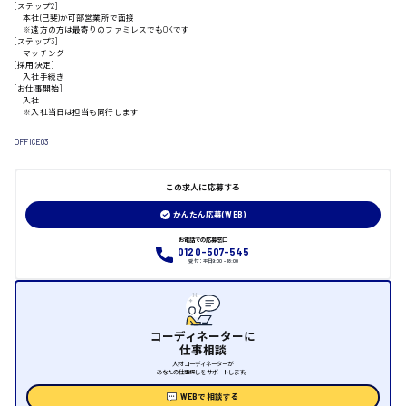
[ステップ2]
本社(己斐)か可部営業所で面接
山口県
※遠方の方は最寄りのファミレスでもOKです
[ステップ3]
マッチング
[採用決定]
日給制すべて
入社手続き
[お仕事開始]
入社
大竹市
※入社当日は担当も同行します
OFFICE03
三次市
この求人に応募する
かんたん応募(WEB)
月給制すべて
お電話での応募窓口
0120-507-545
受付：平日9:00 - 18:00
三原市
コーディネーターに
福山市
仕事相談
人材コーディネーターが
あなたの仕事探しをサポートします。
時給1000円～
WEBで相談する