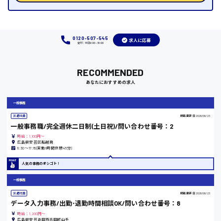
福岡県
0120-507-545
求人に応募
受付：平日9:00 - 18:00
岡山県
RECOMMENDED
時給1100円～
あなたにおすすめの求人
大阪府
一般事務
派遣社員
掲載更新日
2026/06/23
一般事務職/完全週休二日制(土日祝)/問い合わせ番号：2
時給：1,100円～
広島県安芸区船越南
竹原市
8:30〜17:15(実働8時間休憩45分)
時給1300円〜
人気の事務のオシゴト！
一般事務
熊本県
派遣社員
掲載更新日
2026/06/23
データ入力事務/出勤･退勤時間相談OK/問い合わせ番号：8
時給：1,200円～
広島県安芸高田市吉田町山手