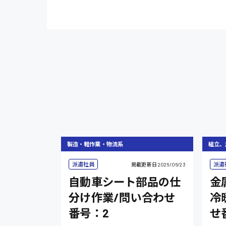
製造・軽作業・物流系
組立、
派遣社員
派遣
掲載更新日
2026/06/23
自動車シート部品の仕
金
分け作業/問い合わせ
冷
番号：2
せ