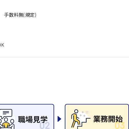
岡山県
大阪府
時給1200円〜
時給1100円〜
データ入力
コールセンターオペレータ
東京都
島根県
 手数料無(規定)
ー
日給9000円〜
日給8000円〜
宮城県
神奈川県
経理事務
営業事務
尾道市
徳島県
翻訳、通訳
K
系
CADオペレーター
WEBデザイナー
プログラマー
カスタマーエンジニア
ード系
販売
レジ
調理
洗い場
ルート営業