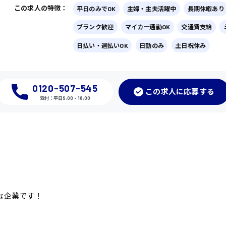
この求人の特徴：
平日のみでOK
主婦・主夫活躍中
長期休暇あり
ブランク歓迎
マイカー通勤OK
交通費支給
日払い・週払いOK
日勤のみ
土日祝休み
0120-507-545
この
求人に応募
する
受付：平日9:00 - 18:00
な企業です！