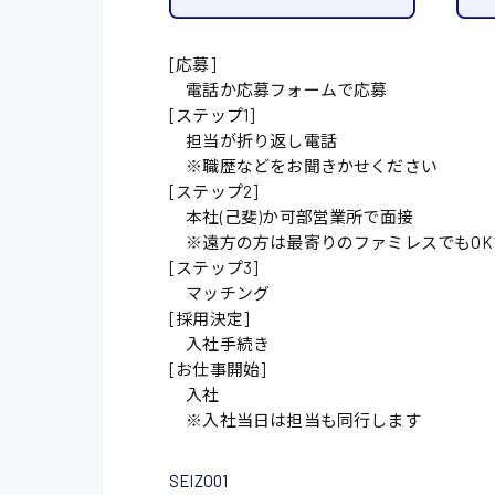
施設管理・整備
[応募]
配送・ドライバー
電話か応募フォームで応募
[ステップ1]
担当が折り返し電話
※職歴などをお聞きかせください
[ステップ2]
本社(己斐)か可部営業所で面接
※遠方の方は最寄りのファミレスでもOK
[ステップ3]
マッチング
[採用決定]
入社手続き
[お仕事開始]
入社
※入社当日は担当も同行します
SEIZO01