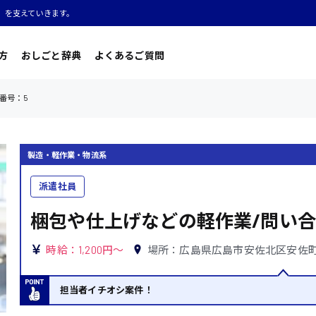
」を支えていきます。
方
おしごと辞典
よくあるご質問
番号：5
製造・軽作業・物流系
派遣社員
梱包や仕上げなどの軽作業/問い合
時給：1,200円～
場所：広島県広島市安佐北区安佐
担当者イチオシ案件！