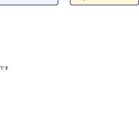
清掃
施工管理
です