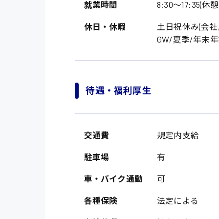
就業時間
8:30〜17:35(休憩
休日・休暇
土日祝休み(会社
GW/夏季/年末
待遇・福利厚生
製造・軽作業・物流
広島市中区
交通費
規定内支給
組立、加工
広島市佐伯区
軽作業
駐車場
有
廿日市市
介護・医療系
時給1200円～
車・バイク通勤
可
山県郡
時給制すべて
医師
各種保険
法定による
大竹市
日給制すべて