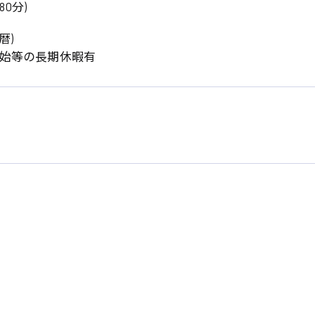
80分)
暦)
年始等の長期休暇有
系
広島市東区
広島市南区
製造オペレーター
検品・包装・箱詰め
広島市安佐南区
広島市安佐北区
フォークリフト
呉市
東広島市
時給1300円～
時給1400円～
安芸太田町
安芸郡
日給8000円～
日給9000円～
介護職
看護助手
三次市
三原市
月給制すべて
時給1000円～