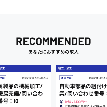
RECOMMENDED
あなたにおすすめの求人
加工
組立、加工
社員
派遣社員
掲載更新日
2026/06/23
掲載更新日
2026
属製品の機械加工/
自動車部品の組付け
暖房完備/問い合わ
業/問い合わせ番号
番号：10
時給：1,100円～
広島県東広島市八本松町米満