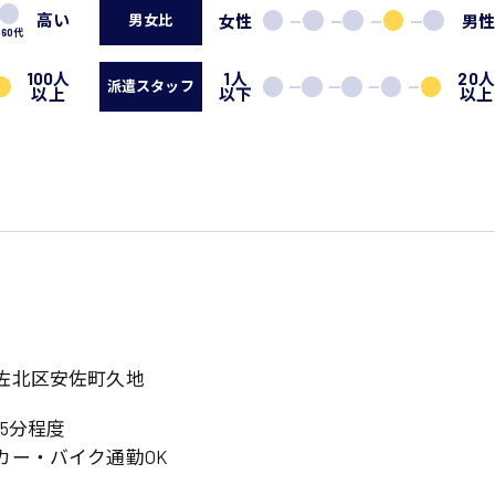
高い
女性
男
男女比
60代
100人
1人
20
派遣スタッフ
以上
以下
以上
佐北区安佐町久地
5分程度
カー・バイク通勤OK