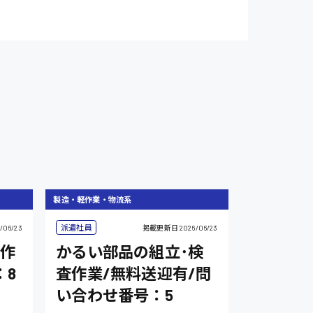
製造・軽作業・物流系
派遣社員
/06/23
掲載更新日
2026/06/23
作
かるい部品の組立･検
：8
査作業/無料送迎有/問
い合わせ番号：5