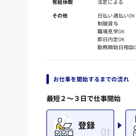
オフィスワーク系
有給休暇
法定による
福岡県
時給1300円〜
貿易事務
熊本県
その他
日払い週払いOK
時給1400円〜
制服貸与
愛知県
総務事務
職場見学OK
千葉県
医療事務
即日内定OK
勤務開始日相談O
鳥取県
IT・クリエイティブ
DTPオペレーター
システムエンジニア
お仕事を開始するまでの流れ
販売・サービス・フ
最短２〜３日で仕事開始
経営企画
接客
ラウンダー営業
その他の専門職