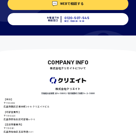
WEBで相談する
埼玉県
時給1400円〜
0120-507-545
お電話での
相談窓口
受付：平日9:00 - 18:00
千葉県
尾道市
COMPANY INFO
日給9000円〜
株式会社クリエイトについて
徳島県
株式会社クリエイト
労働者派遣事業 派34-300062 / 有料職業紹介事業 34-ユ-300091
【本社】
〒733-0812
広島市西区己斐本町2-6-18 クリエイトビル
高知県
【可部営業所】
日給8000円〜
〒731-0223
広島市安佐北区可部南4-17-5
【五日市事業所】
〒731-5161
広島市佐伯区五日市港2-2-1