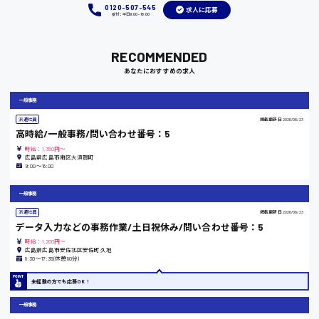
0120-507-545
求人に応募
受付：平日9:00 - 18:00
岡山県
RECOMMENDED
時給1100円～
あなたにおすすめの求人
大阪府
一般事務
派遣社員
掲載更新日
2026/06/23
高時給/一般事務/問い合わせ番号：5
時給：1,350円～
竹原市
広島県広島市南区大須賀町
9:00〜18:00
時給1300円〜
一般事務
派遣社員
掲載更新日
2026/06/23
熊本県
データ入力などの事務作業/土日祝休み/問い合わせ番号：5
時給：1,200円～
広島県広島市安佐北区安佐町久地
8:30〜17:35(休憩80分)
東京都
未経験の方でも応募OK！
時給1200円〜
一般事務