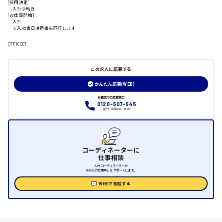
[採用決定]
入社手続き
日給制すべて
[お仕事開始]
入社
※入社当日は担当も同行します
大竹市
OFFICE03
この求人に応募する
三次市
かんたん応募(WEB)
月給制すべて
お電話での応募窓口
0120-507-545
受付：平日9:00 - 18:00
三原市
コーディネーターに
仕事相談
福山市
人材コーディネーターが
あなたの仕事探しをサポートします。
時給1000円～
WEBで相談する
福岡県