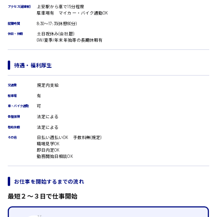
医療事務
上安駅から車で15分程度
アクセス(最寄駅)
駐車場有 マイカー・バイク通勤OK
翻訳、通訳
8:30〜17:35(休憩80分)
就業時間
IT・クリエイティブ系
土日祝休み(会社暦)
休日・休暇
時給1500円以上
DTPオペレーター
GW/夏季/年末年始等の長期休暇有
広島市安佐北区
CADオペレーター
WEBデザイナー
待遇・福利厚生
校正・編集
システムエンジニア
広島市安芸区
規定内支給
プログラマー
交通費
カスタマーエンジニア
有
駐車場
可
車・バイク通勤
販売・サービス・フード系
法定による
時給制すべて
各種保険
経営企画
廿日市市
法定による
有給休暇
販売
日払い週払いOK 手数料無(規定)
レジ
その他
職場見学OK
ホール
即日内定OK
勤務開始日相談OK
接客
調理
呉市
洗い場
お仕事を開始するまでの流れ
営業
ラウンダー営業
最短２〜３日で仕事開始
日給8000円～
ルート営業
東広島市
その他の専門職