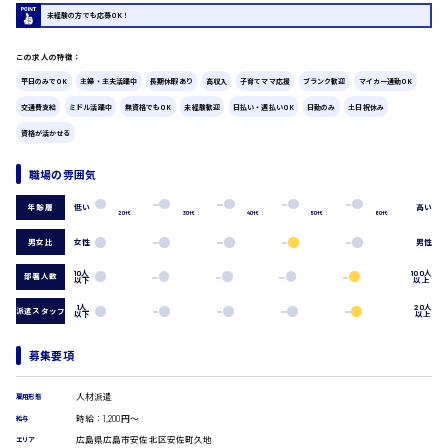
広島市中区
時給1200円～
未経験の方でも応募OK！
製造・軽作業・物流系
組立、加工
この求人の特徴：
製造オペレーター
検品・包装・箱詰め
平日のみでOK
主婦・主夫活躍中
長期休暇あり
高収入
子育てママ応援
ブランク歓迎
マイカー通勤OK
広島市東区
ピッキング・仕分け
交通費支給
ミドル活躍中
無資格でもOK
未経験歓迎
日払い・週払いOK
日勤のみ
土日祝休み
軽作業
資格が活かせる
フォークリフト
介護・医療系
職場の雰囲気
時給1300円～
広島市南区
医師
低い
高い
年齢層
介護職
20代
30代
40代
50代
60代
看護助手
男女比
女性
男性
看護師
10人
100人
広島市西区
オフィスワーク系
部署人数
以下
以上
貿易事務
1人
20人
派遣スタッフ
以下
以上
データ入力
コールセンターオペレーター
時給1400円～
募集要項
一般事務
広島市佐伯区
総務事務
人材派遣
経理事務
雇用形態
営業事務
時給：1,200円～
給与
受付事務
広島県広島市安佐北区安佐町久地
エリア
広島市安佐南区