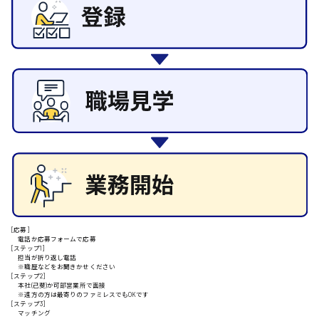
施設管理・整備
清掃
施工管理
安芸高田市
自動車整備士
配送・ドライバー
日給9000円～
山県郡
安芸太田町
日給10000円以上
[応募]
安芸郡
電話か応募フォームで応募
[ステップ1]
担当が折り返し電話
※職歴などをお聞きかせください
[ステップ2]
本社(己斐)か可部営業所で面接
※遠方の方は最寄りのファミレスでもOKです
山口県
[ステップ3]
マッチング