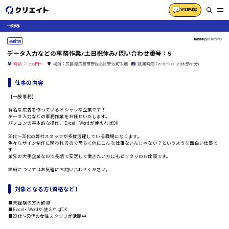
WEB相談
一般事務
掲載更新日
2026/06/23
派遣社員
データ入力などの事務作業/土日祝休み/問い合わせ番号：5
時給：1,200円～
場所：広島県広島市安佐北区安佐町久地
就業時間：8:30〜17:35(休憩80分)
仕事の内容
【一般事務】
有名な広告を作っているオシャレな企業です！
データ入力などの事務作業をお任せいたします。
パソコンの基本的な操作、Excel・Wordが使えればOK
20代〜30代の弊社スタッフが多数活躍している職場になります。
色々なサイン制作に関われるので恐らく他にこんな仕事ないんじゃない？というような面白い仕事で
す！
業界の大手企業なので長期で安定して働きたい方にもピッタリのお仕事です。
詳細についてはお気軽にお問い合わせください。
対象となる方 (資格など)
■未経験の方大歓迎
■Excel・Wordが使えればOK
■20代〜30代の女性スタッフが活躍中