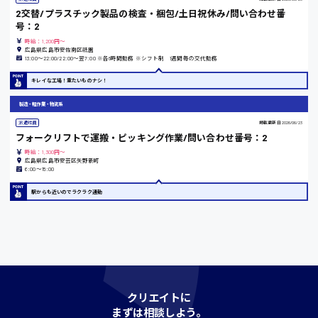
時給1200円〜
2交替/プラスチック製品の検査・梱包/土日祝休み/問い合わせ番
号：2
時給：1,200円～
広島県広島市安佐南区祇園
島根県
13:00〜22:00/22:00〜翌7:00 ※各8時間勤務 ※シフト制 1週間毎の交代勤務
キレイな工場！重たいものナシ！
製造・軽作業・物流系
香川県
派遣社員
掲載更新日
2026/06/23
時給1100円〜
フォークリフトで運搬・ピッキング作業/問い合わせ番号：2
時給：1,300円～
広島県広島市安芸区矢野新町
6:00〜15:00
愛知県
駅からも近いのでラクラク通勤
宮城県
時給1000円〜
クリエイトに
神奈川県
まずは相談しよう。