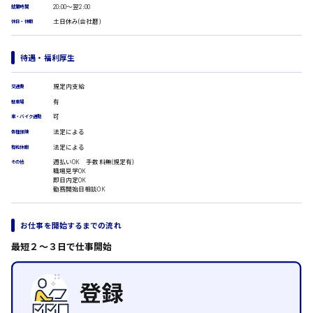
20:00〜翌2:00
就業時間
広島市安佐南区
医療事務
土日休み(会社暦)
休日・休暇
翻訳、通訳
IT・クリエイティブ系
待遇・福利厚生
DTPオペレーター
時給1500円以上
広島市安佐北区
CADオペレーター
規定内支給
WEBデザイナー
交通費
校正・編集
有
駐車場
システムエンジニア
可
車・バイク通勤
プログラマー
法定による
広島市安芸区
各種保険
カスタマーエンジニア
法定による
有給休暇
販売・サービス・フード系
週払いOK 手数料無(規定有)
その他
職場見学OK
経営企画
即日内定OK
時給制すべて
勤務開始日相談OK
販売
廿日市市
レジ
ホール
お仕事を開始するまでの流れ
接客
調理
最短２〜３日で仕事開始
呉市
洗い場
営業
ラウンダー営業
ルート営業
日給8000円～