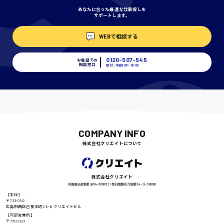
あなたに合った最適な仕事探しを
サポートします。
埼玉県
WEBで相談する
時給1400円〜
0120-507-545
お電話での
相談窓口
受付：平日9:00 - 18:00
千葉県
尾道市
日給9000円〜
COMPANY INFO
株式会社クリエイトについて
徳島県
株式会社クリエイト
労働者派遣事業 派34-300062 / 有料職業紹介事業 34-ユ-300091
【本社】
〒733-0812
広島市西区己斐本町2-6-18 クリエイトビル
高知県
日給8000円〜
【可部営業所】
〒731-0223