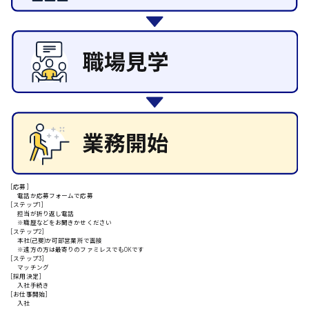
東広島市
その他の専門職
施設管理・整備
清掃
施工管理
自動車整備士
安芸高田市
配送・ドライバー
日給9000円～
山県郡
[応募]
安芸太田町
電話か応募フォームで応募
[ステップ1]
担当が折り返し電話
※職歴などをお聞きかせください
日給10000円以上
[ステップ2]
本社(己斐)か可部営業所で面接
安芸郡
※遠方の方は最寄りのファミレスでもOKです
[ステップ3]
マッチング
[採用決定]
入社手続き
[お仕事開始]
入社
山口県