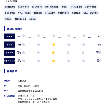
この求人の特徴：
広島市中区
時給1200円～
製造・軽作業・物流系
短時間勤務可
平日のみでOK
週4日以上OK
主婦・主夫活躍中
高収入
40代以上応募可
子育てママ応援
組立、加工
ブランク歓迎
マイカー通勤OK
交通費支給
ミドル活躍中
無資格でもOK
未経験歓迎
日払い・週払いOK
製造オペレーター
夜勤のみ
資格が活かせる
土日休み
検品・包装・箱詰め
ピッキング・仕分け
広島市東区
職場の雰囲気
軽作業
フォークリフト
低い
高い
年齢層
20代
30代
40代
50代
60代
介護・医療系
男女比
女性
男性
時給1300円～
広島市南区
医師
介護職
10人
100人
部署人数
以下
以上
看護助手
1人
20人
看護師
派遣スタッフ
以下
以上
オフィスワーク系
広島市西区
募集要項
貿易事務
データ入力
人材派遣
コールセンターオペレーター
雇用形態
時給1400円～
一般事務
時給：1,200円～1,500円
給与
広島市佐伯区
総務事務
広島県広島市佐伯区石内上
エリア
経理事務
免許センター近く
アクセス(最寄駅)
アストラムライン大塚駅から車で6分程度
営業事務
無料駐車場有 車・バイク通勤OK
受付事務