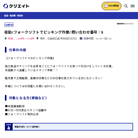
WEB相談
製造・軽作業・物流系
掲載更新日
2026/06/23
派遣社員
夜勤/フォークリフトでピッキング作業/問い合わせ番号：5
時給：1,200円～1,500円
場所：広島県広島市佐伯区石内上
就業時間：20:00〜翌2:00
仕事の内容
【フォークリフトでのピッキング作業】
加工食品やドリンクを出荷先ごとにフォークリフトを使って仕分けをしていくお仕事。
未経験から活躍しているスタッフ多数！！
軽作業や工場勤務、倉庫内作業などのお仕事を探されている方にもピッタリ！
詳細についてはお気軽にお問い合わせください。
対象となる方 (資格など)
■未経験者歓迎
■20代〜50代男女スタッフ活躍中
■フォークリフト免許必須
夜勤手当もついて高時給！