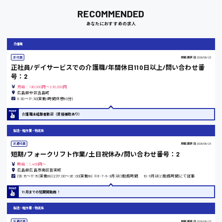
RECOMMENDED
あなたにおすすめの求人
岡山県
介護職
時給1100円～
正社員
掲載更新日
2026/06/23
正社員/デイサービスでの介護職/年間休日110日以上/問い合わせ番
号：2
大阪府
月給：190,000円～230,000円
広島県中区吉島町
8:30〜17:30(実働8時間休憩60分)
介護職未経験者歓迎（資格補助あり）
竹原市
製造・軽作業・物流系
時給1300円〜
派遣社員
掲載更新日
2026/06/23
短期/フォークリフト作業/土日祝休み/問い合わせ番号：2
時給：1,400円～
広島県広島市南区皆実町
熊本県
(1)8:15〜17:15(実働8h) (2)17:00〜26:00(実働8h) ※6･7･8･9月は(1)勤務時間 10･11月は(2)勤務時間にて従事
11月までの短期間勤務！
製造・軽作業・物流系
東京都
派遣社員
掲載更新日
2026/06/23