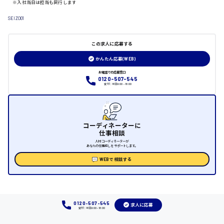
※入社当日は担当も同行します
SEIZO01
日給制すべて
大竹市
この求人に応募する
かんたん応募(WEB)
お電話での応募窓口
0120-507-545
受付：平日9:00 - 18:00
三次市
月給制すべて
コーディネーターに
三原市
仕事相談
人材コーディネーターが
あなたの仕事探しをサポートします。
WEBで相談する
福山市
時給1000円～
0120-507-545
求人に応募
受付：平日9:00 - 18:00
福岡県