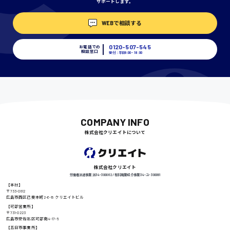
サポートします。
埼玉県
WEBで相談する
時給1400円〜
0120-507-545
お電話での
相談窓口
受付：平日9:00 - 18:00
千葉県
尾道市
日給9000円〜
COMPANY INFO
株式会社クリエイトについて
徳島県
株式会社クリエイト
労働者派遣事業 派34-300062 / 有料職業紹介事業 34-ユ-300091
【本社】
〒733-0812
広島市西区己斐本町2-6-18 クリエイトビル
高知県
日給8000円〜
【可部営業所】
〒731-0223
広島市安佐北区可部南4-17-5
【五日市事業所】