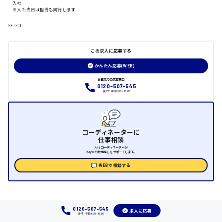
入社
※入社当日は担当も同行します
日給制すべて
SEIZO01
大竹市
この求人に応募する
かんたん応募(WEB)
三次市
お電話での応募窓口
0120-507-545
受付：平日9:00 - 18:00
月給制すべて
三原市
コーディネーターに
仕事相談
人材コーディネーターが
あなたの仕事探しをサポートします。
WEBで相談する
福山市
時給1000円～
0120-507-545
福岡県
求人に応募
受付：平日9:00 - 18:00