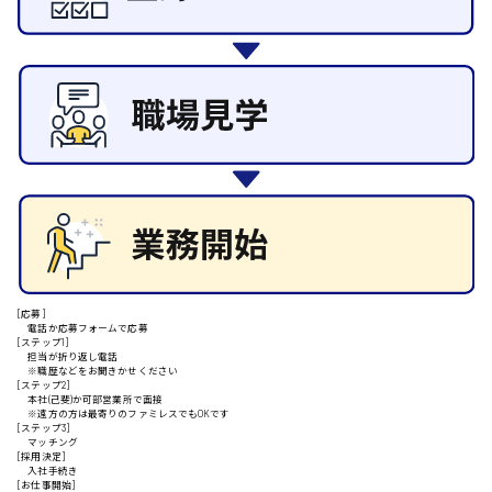
その他の専門職
施設管理・整備
清掃
施工管理
安芸高田市
自動車整備士
配送・ドライバー
日給9000円～
山県郡
安芸太田町
[応募]
電話か応募フォームで応募
[ステップ1]
日給10000円以上
担当が折り返し電話
※職歴などをお聞きかせください
安芸郡
[ステップ2]
本社(己斐)か可部営業所で面接
※遠方の方は最寄りのファミレスでもOKです
[ステップ3]
マッチング
[採用決定]
入社手続き
山口県
[お仕事開始]