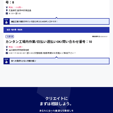
号：8
時給：1,150円～
広島県広島市中区南吉島
島根県
16:30〜翌1:00
食品工場で検討されている方にオススメのオシゴトです！
製造・軽作業・物流系
香川県
派遣社員
掲載更新日
2026/08/07
カンタン工場内作業/日払い週払いOK/問い合わせ番号：10
時給1100円〜
時給：1,300円～
山口県防府市新築地町
8:00〜17:00/20:00〜翌5:00(2交替勤務) 勤務時間はお気軽にご相談下さい！
愛知県
体への負担も少ない作業内容♪
宮城県
時給1000円〜
クリエイトに
神奈川県
まずは相談しよう。
あなたに合った最適な仕事探しを