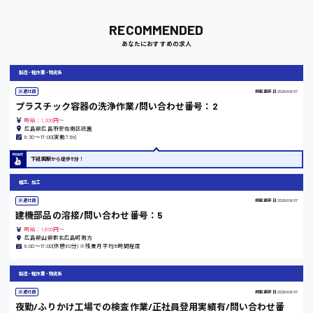
RECOMMENDED
あなたにおすすめの求人
岡山県
時給1100円～
製造・軽作業・物流系
派遣社員
掲載更新日
2026/08/07
プラスチック容器の洗浄作業/問い合わせ番号：2
大阪府
時給：1,200円～
広島県広島市安佐南区祇園
8:30〜17:00(実働7.5h)
下祗園駅から徒歩5分！
竹原市
組立、加工
時給1300円〜
派遣社員
掲載更新日
2026/08/07
建機部品の溶接/問い合わせ番号：5
熊本県
時給：1,600円～
広島県山県郡北広島町南方
8:00〜17:00(休憩60分) ※残業月平均15時間程度
製造・軽作業・物流系
東京都
派遣社員
掲載更新日
2026/08/07
夜勤/ふりかけ工場での検査作業/正社員登用実績有/問い合わせ番
時給1200円〜