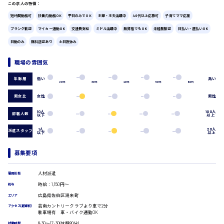
この求人の特徴：
広島市中区
時給1200円～
製造・軽作業・物流系
短時間勤務可
扶養内勤務OK
平日のみでOK
主婦・主夫活躍中
40代以上応募可
子育てママ応援
組立、加工
ブランク歓迎
マイカー通勤OK
交通費支給
ミドル活躍中
無資格でもOK
未経験歓迎
日払い・週払いOK
製造オペレーター
日勤のみ
無料送迎あり
土日祝休み
検品・包装・箱詰め
広島市東区
ピッキング・仕分け
職場の雰囲気
軽作業
フォークリフト
低い
高い
年齢層
20代
30代
40代
50代
60代
介護・医療系
時給1300円～
広島市南区
男女比
女性
男性
医師
介護職
10人
100人
部署人数
以下
以上
看護助手
看護師
1人
20人
派遣スタッフ
以下
以上
オフィスワーク系
広島市西区
貿易事務
募集要項
データ入力
コールセンターオペレーター
人材派遣
雇用形態
時給1400円～
一般事務
広島市佐伯区
時給：1,150円～
給与
総務事務
広島県佐伯区湯来町
エリア
経理事務
芸南カントリークラブより車で2分
アクセス(最寄駅)
営業事務
駐車場有 車・バイク通勤OK
受付事務
8:30〜17:30(休憩80分)
就業時間