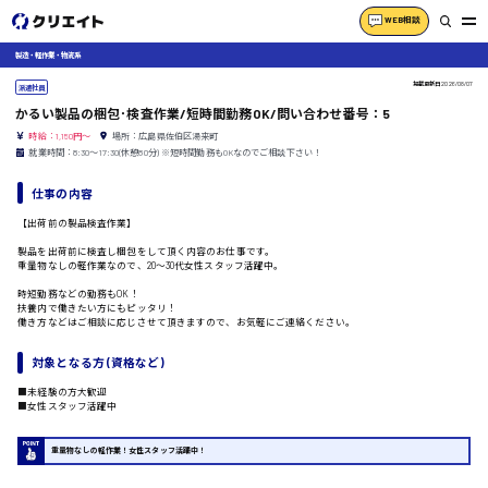
WEB相談
製造・軽作業・物流系
掲載更新日
2026/08/07
派遣社員
かるい製品の梱包･検査作業/短時間勤務OK/問い合わせ番号：5
時給：1,150円～
場所：広島県佐伯区湯来町
就業時間：8:30〜17:30(休憩80分) ※短時間勤務もOKなのでご相談下さい！
仕事の内容
【出荷前の製品検査作業】
製品を出荷前に検査し梱包をして頂く内容のお仕事です。
重量物なしの軽作業なので、20〜30代女性スタッフ活躍中。
時短勤務などの勤務もOK！
扶養内で働きたい方にもピッタリ！
働き方などはご相談に応じさせて頂きますので、お気軽にご連絡ください。
対象となる方 (資格など)
■未経験の方大歓迎
■女性スタッフ活躍中
重量物なしの軽作業！女性スタッフ活躍中！