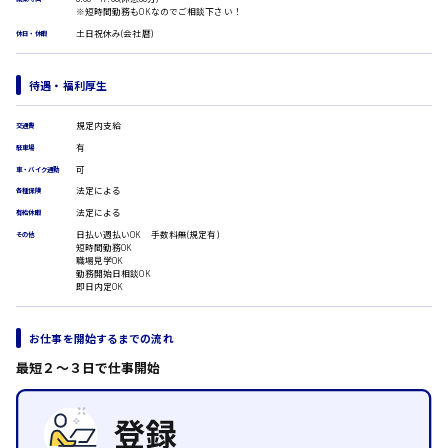
広島市安佐南区
※短時間勤務もOKなのでご相談下さい！
医療事務
翻訳、通訳
土日祝休み(会社暦)
休日・休暇
IT・クリエイティブ系
時給1500円以上
DTPオペレーター
待遇・福利厚生
広島市安佐北区
CADオペレーター
WEBデザイナー
規定内支給
交通費
校正・編集
有
駐車場
システムエンジニア
可
車・バイク通勤
プログラマー
広島市安芸区
法定による
各種保険
カスタマーエンジニア
法定による
有給休暇
販売・サービス・フード系
日払い週払いOK 手数料無(規定有)
その他
短時間勤務OK
経営企画
時給制すべて
職場見学OK
販売
廿日市市
勤務開始日相談OK
即日内定OK
レジ
ホール
接客
お仕事を開始するまでの流れ
調理
呉市
最短２〜３日で仕事開始
洗い場
営業
ラウンダー営業
日給8000円～
ルート営業
東広島市