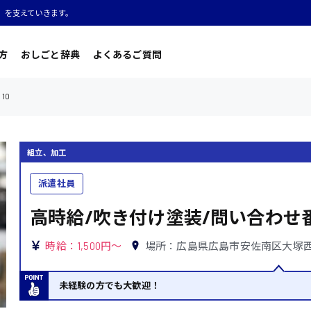
」を支えていきます。
方
おしごと辞典
よくあるご質問
10
組立、加工
派遣社員
高時給/吹き付け塗装/問い合わせ番
時給：1,500円～
場所：広島県広島市安佐南区大塚
未経験の方でも大歓迎！