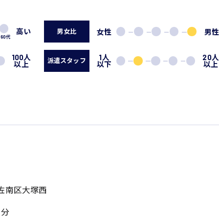
高い
女性
男
男女比
60代
100人
1人
20
派遣スタッフ
以上
以下
以上
佐南区大塚西
5分