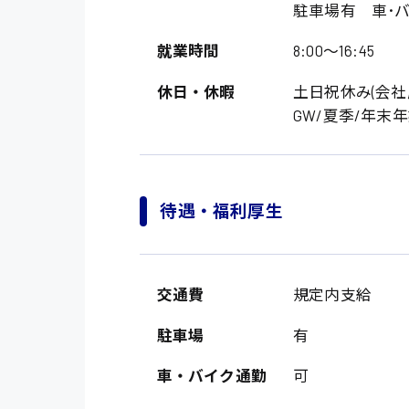
駐車場有 車･バ
就業時間
8:00〜16:45
休日・休暇
土日祝休み(会社
GW/夏季/年末
待遇・福利厚生
製造・軽作業・物流
広島市中区
組立、加工
広島市佐伯区
軽作業
交通費
規定内支給
廿日市市
介護・医療系
時給1200円～
駐車場
有
山県郡
時給制すべて
医師
車・バイク通勤
可
大竹市
日給制すべて