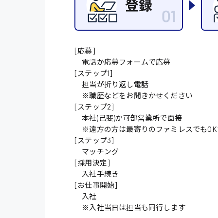
施設管理・整備
配送・ドライバー
[応募]
電話か応募フォームで応募
[ステップ1]
担当が折り返し電話
※職歴などをお聞きかせください
[ステップ2]
本社(己斐)か可部営業所で面接
※遠方の方は最寄りのファミレスでもOK
[ステップ3]
マッチング
[採用決定]
入社手続き
[お仕事開始]
入社
※入社当日は担当も同行します