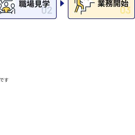
清掃
施工管理
です