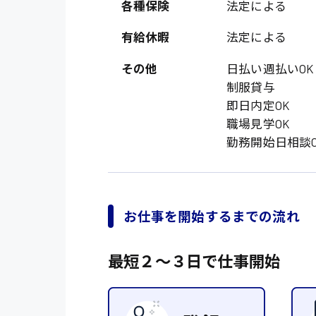
オフィスワーク系
各種保険
法定による
福岡県
時給1300円〜
貿易事務
熊本県
有給休暇
法定による
時給1400円〜
愛知県
総務事務
その他
日払い週払いOK
千葉県
制服貸与
医療事務
即日内定OK
鳥取県
IT・クリエイティブ
職場見学OK
勤務開始日相談O
DTPオペレーター
システムエンジニア
販売・サービス・フ
お仕事を開始するまでの流れ
経営企画
最短２〜３日で仕事開始
接客
ラウンダー営業
その他の専門職