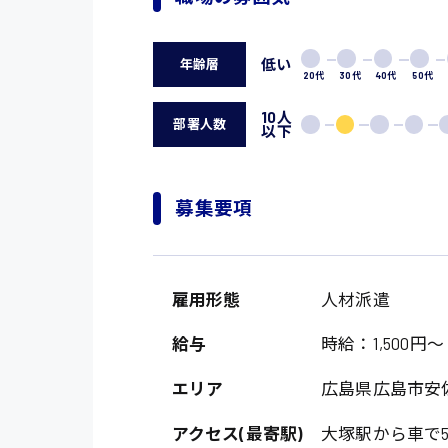
低い
年齢層
20代
30代
40代
50代
10人
部署人数
以下
募集要項
雇用形態
人材派遣
給与
時給：1,500円～
エリア
広島県広島市安
アクセス(最寄駅)
大塚駅から車で