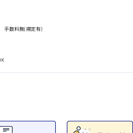
岡山県
大阪府
時給1200円〜
時給1100円〜
データ入力
コールセンターオペレータ
東京都
島根県
ー
日給9000円〜
日給8000円〜
宮城県
神奈川県
経理事務
営業事務
 手数料無(規定有)
尾道市
徳島県
翻訳、通訳
系
K
CADオペレーター
WEBデザイナー
プログラマー
カスタマーエンジニア
ード系
販売
レジ
調理
洗い場
ルート営業