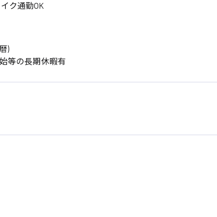
イク通勤OK
暦)
年始等の長期休暇有
系
広島市東区
広島市南区
製造オペレーター
検品・包装・箱詰め
広島市安佐南区
広島市安佐北区
フォークリフト
呉市
東広島市
時給1300円～
時給1400円～
安芸太田町
安芸郡
日給8000円～
日給9000円～
介護職
看護助手
三次市
三原市
月給制すべて
時給1000円～