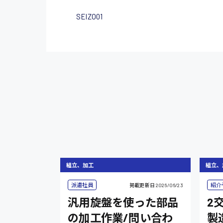
SEIZO01
組立、加工
組立、
派遣社員
紹介
掲載更新日
2026/06/23
汎用旋盤を使った部品
2
の加工作業/問い合わ
製