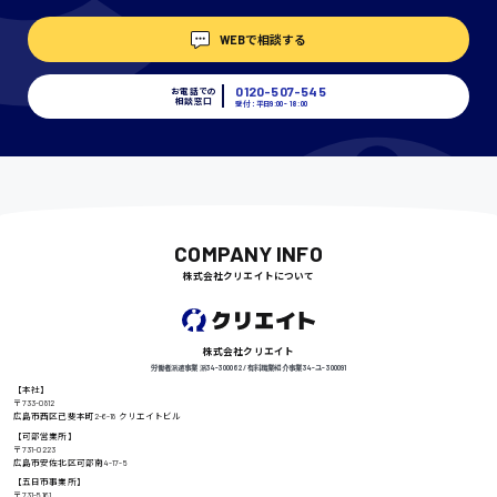
WEBで相談する
埼玉県
時給1400円〜
0120-507-545
お電話での
相談窓口
受付：平日9:00 - 18:00
千葉県
尾道市
日給9000円〜
COMPANY INFO
株式会社クリエイトについて
徳島県
株式会社クリエイト
労働者派遣事業 派34-300062 / 有料職業紹介事業 34-ユ-300091
【本社】
〒733-0812
広島市西区己斐本町2-6-18 クリエイトビル
高知県
日給8000円〜
【可部営業所】
〒731-0223
広島市安佐北区可部南4-17-5
【五日市事業所】
〒731-5161