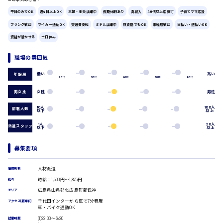
広島市中区
時給1200円～
製造・軽作業・物流系
平日のみでOK
週4日以上OK
主婦・主夫活躍中
長期休暇あり
高収入
40代以上応募可
子育てママ応援
組立、加工
ブランク歓迎
マイカー通勤OK
交通費支給
ミドル活躍中
無資格でもOK
未経験歓迎
日払い・週払いOK
製造オペレーター
資格が活かせる
土日休み
検品・包装・箱詰め
広島市東区
ピッキング・仕分け
職場の雰囲気
軽作業
フォークリフト
低い
高い
年齢層
20代
30代
40代
50代
60代
介護・医療系
男女比
女性
男性
時給1300円～
広島市南区
医師
介護職
10人
100人
部署人数
以下
以上
看護助手
1人
20人
看護師
派遣スタッフ
以下
以上
オフィスワーク系
広島市西区
募集要項
貿易事務
データ入力
人材派遣
雇用形態
コールセンターオペレーター
時給1400円～
時給：1,500円～1,875円
一般事務
給与
広島市佐伯区
総務事務
広島県山県郡北広島町新氏神
エリア
経理事務
千代田インターから車で7分程度
アクセス(最寄駅)
車・バイク通勤OK
営業事務
(1)22:00〜6:20
受付事務
就業時間