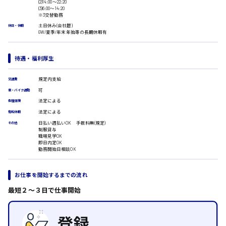
(2)14:00〜22:20
広島市安佐南区
医療事務
(3)6:00〜14:20
※3交替勤務
翻訳、通訳
土日休み(会社暦)
休日・休暇
IT・クリエイティブ系
GW/夏季/年末年始等の長期休暇有
時給1500円以上
DTPオペレーター
広島市安佐北区
CADオペレーター
待遇・福利厚生
WEBデザイナー
校正・編集
規定内支給
交通費
システムエンジニア
可
プログラマー
広島市安芸区
車・バイク通勤
カスタマーエンジニア
法定による
各種保険
法定による
有給休暇
販売・サービス・フード系
日払い週払いOK 手数料無(規定)
その他
時給制すべて
経営企画
制服貸与
廿日市市
販売
職場見学OK
即日内定OK
レジ
勤務開始日相談OK
ホール
接客
お仕事を開始するまでの流れ
調理
呉市
洗い場
最短２〜３日で仕事開始
営業
ラウンダー営業
日給8000円～
ルート営業
東広島市