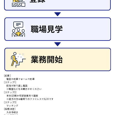
その他の専門職
施設管理・整備
清掃
施工管理
安芸高田市
自動車整備士
配送・ドライバー
日給9000円～
山県郡
安芸太田町
[応募]
電話か応募フォームで応募
日給10000円以上
[ステップ1]
担当が折り返し電話
安芸郡
※職歴などをお聞きかせください
[ステップ2]
本社(己斐)か可部営業所で面接
※遠方の方は最寄りのファミレスでもOKです
[ステップ3]
マッチング
[採用決定]
山口県
入社手続き