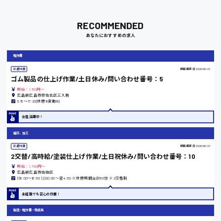
RECOMMENDED
岡山県
あなたにおすすめの求人
時給1100円～
軽作業
派遣社員
掲載更新日
2026/06/23
大阪府
ゴム製品の仕上げ作業/土日休み/問い合わせ番号：5
時給：1,150円～
広島県広島市安佐北区三入南
8:15〜17:20(休憩1h実働8h)
竹原市
女性活躍中！
時給1300円〜
組立、加工
派遣社員
掲載更新日
2026/06/23
2交替/高時給/塗装仕上げ作業/土日祝休み/問い合わせ番号：10
熊本県
時給：1,700円～
広島県広島市佐伯区
(1)8:00〜16:50 (2)20:00〜翌4:50 ※休憩時間合計60分 ※2交替制
未経験でも安心の作業！
東京都
製造・軽作業・物流系
時給1200円〜