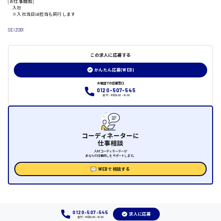
[お仕事開始]
入社
※入社当日は担当も同行します
日給制すべて
SEIZO01
大竹市
この求人に応募する
かんたん応募(WEB)
三次市
お電話での応募窓口
0120-507-545
受付：平日9:00 - 18:00
月給制すべて
三原市
コーディネーターに
仕事相談
人材コーディネーターが
あなたの仕事探しをサポートします。
福山市
WEBで相談する
時給1000円～
福岡県
0120-507-545
求人に応募
受付：平日9:00 - 18:00