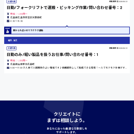
派遣社員
掲載更新日
2026/06/23
日勤/フォークリフトで運搬・ピッキング作業/問い合わせ番号：2
時給：1,200円～
島根県
広島県広島市安芸区矢野新町
6:30〜15:30
駅からも近いのでラクラク通勤
香川県
組立、加工
時給1100円〜
派遣社員
掲載更新日
2026/06/23
日勤のみ/軽い製品を扱うお仕事/問い合わせ番号：1
時給：1,300円～
広島県山県郡北広島町
愛知県
8:00〜17:00 少人数で人間関係のよい職場です♪長期間安心して勤務できる環境！一人でモクモク作業がすきな方にピッタリ！
宮城県
時給1000円〜
クリエイトに
神奈川県
まずは相談しよう。
あなたに合った最適な仕事探しを
サポートします。