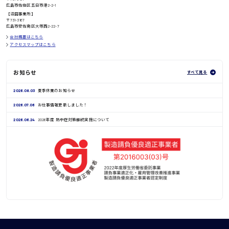
広島市佐伯区五日市港2-2-1
鳥取県
【沼田事業所】
〒731-3167
広島市安佐南区大塚西2-22-7
会社概要はこちら
アクセスマップはこちら
お知らせ
すべて見る
2026.08.03
夏季休業のお知らせ
2026.07.06
お仕事情報更新しました！
2026.06.24
2026年度 熱中症対策継続実施について