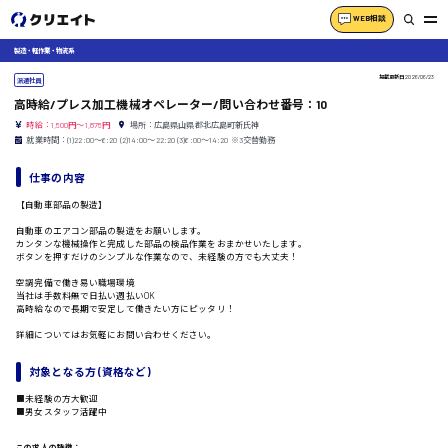
WEB相談
製造・軽作業・物流系
掲載更新日
2026/06/23
派遣社員
高時給/プレス加工機械オペレーター/問い合わせ番号：10
時給：1,500円～1,875円
場所：広島県山県郡北広島町新氏神
就業時間：(1)22:00〜6:20 (2)14:00〜22:20 (3)6:00〜14:20 ※3交替勤務
仕事の内容
【自動車部品の製造】
自動車のエアコン部品の製造をお願いします。
カンタンな機械操作と完成した部品の検品作業をおまかせいたします。
ボタンを押すだけのシンプルな作業なので、未経験の方でも大丈夫！
空調完備で働き易い職場環境
当社は手数料無で日払い週払いOK
高時給なので長期で安定して働きたい方にピッタリ！
詳細についてはお気軽にお問い合わせください。
対象となる方 (資格など)
■未経験の方大歓迎
■男女スタッフ活躍中
この求人の特徴：