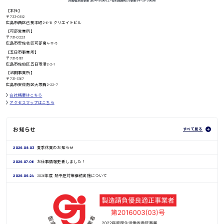
労働者派遣事業 派34-300062 / 有料職業紹介事業 34-ユ-300091
【本社】
〒733-0812
高知県
日給8000円〜
広島市西区己斐本町2-6-18 クリエイトビル
【可部営業所】
〒731-0223
広島市安佐北区可部南4-17-5
【五日市事業所】
〒731-5161
広島市佐伯区五日市港2-2-1
鳥取県
【沼田事業所】
〒731-3167
広島市安佐南区大塚西2-22-7
会社概要はこちら
アクセスマップはこちら
お知らせ
すべて見る
2026.08.03
夏季休業のお知らせ
2026.07.06
お仕事情報更新しました！
2026.06.24
2026年度 熱中症対策継続実施について