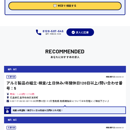
WEBで相談する
福岡県
0120-507-545
求人に応募
受付：平日9:00 - 18:00
岡山県
時給1100円～
RECOMMENDED
あなたにおすすめの求人
大阪府
組立、加工
派遣社員
掲載更新日
2026/06/23
アルミ製品の組立･検査/土日休み/年間休日120日以上/問い合わせ番
号：5
竹原市
時給：1,400円～1,750円
広島県広島市佐伯区湯来町
時給1300円〜
8:00〜17:00/20:00〜5:00(休憩60分) ※2交替勤務 勤務開始日についてはお気軽にご相談下さい♪
残業は希望制！稼ぎたい方は月収30万円以上も可能！
熊本県
組立、加工
派遣社員
掲載更新日
2026/06/23