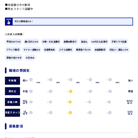
■未経験の方大歓迎
広島市中区
時給1200円～
■男女スタッフ活躍中
製造・軽作業・物流系
組立、加工
今だけ寮相談OK！
製造オペレーター
検品・包装・箱詰め
この求人の特徴：
ピッキング・仕分け
広島市東区
軽作業
平日のみでOK
週4日以上OK
主婦・主夫活躍中
長期休暇あり
高収入
40代以上応募可
子育てママ応援
フォークリフト
ブランク歓迎
マイカー通勤OK
交通費支給
ミドル活躍中
無資格でもOK
未経験歓迎
日払い・週払いOK
介護・医療系
資格が活かせる
土日休み
時給1300円～
医師
広島市南区
介護職
職場の雰囲気
看護助手
低い
高い
年齢層
看護師
20代
30代
40代
50代
60代
オフィスワーク系
男女比
女性
男性
広島市西区
貿易事務
10人
100人
部署人数
データ入力
以下
以上
コールセンターオペレーター
1人
20人
派遣スタッフ
以下
以上
一般事務
時給1400円～
広島市佐伯区
総務事務
募集要項
経理事務
営業事務