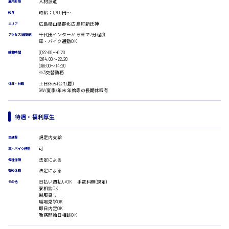
人材派遣
受付事務
雇用形態
医療事務
時給：1,700円～
給与
広島市安佐南区
翻訳、通訳
広島県山県郡北広島町新氏神
エリア
千代田インターから車で7分程度
IT・クリエイティブ系
アクセス(最寄駅)
車・バイク通勤OK
DTPオペレーター
(1)22:00〜6:20
就業時間
時給1500円以上
CADオペレーター
(2)14:00〜22:20
広島市安佐北区
(3)6:00〜14:20
WEBデザイナー
※3交替勤務
校正・編集
土日休み(会社暦)
休日・休暇
システムエンジニア
GW/夏季/年末年始等の長期休暇有
プログラマー
広島市安芸区
カスタマーエンジニア
待遇・福利厚生
販売・サービス・フード系
経営企画
規定内支給
交通費
販売
時給制すべて
可
車・バイク通勤
廿日市市
レジ
法定による
各種保険
ホール
法定による
有給休暇
接客
日払い週払いOK 手数料無(規定)
その他
調理
寮相談OK
洗い場
制服貸与
呉市
職場見学OK
営業
即日内定OK
ラウンダー営業
勤務開始日相談OK
ルート営業