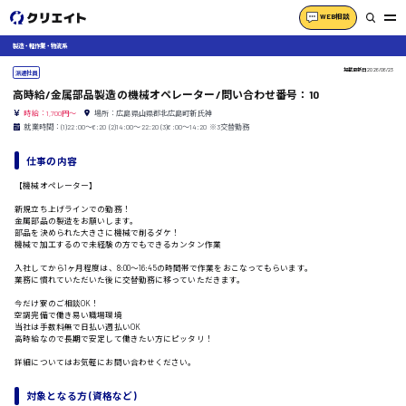
WEB相談
製造・軽作業・物流系
掲載更新日
2026/06/23
派遣社員
高時給/金属部品製造の機械オペレーター/問い合わせ番号：10
時給：1,700円～
場所：広島県山県郡北広島町新氏神
就業時間：(1)22:00〜6:20 (2)14:00〜22:20 (3)6:00〜14:20 ※3交替勤務
仕事の内容
【機械オペレーター】
新規立ち上げラインでの勤務！
金属部品の製造をお願いします。
部品を決められた大きさに機械で削るダケ！
機械で加工するので未経験の方でもできるカンタン作業
入社してから1ヶ月程度は、8:00〜16:45の時間帯で作業をおこなってもらいます。
業務に慣れていただいた後に交替勤務に移っていただきます。
今だけ寮のご相談OK！
空調完備で働き易い職場環境
当社は手数料無で日払い週払いOK
高時給なので長期で安定して働きたい方にピッタリ！
詳細についてはお気軽にお問い合わせください。
対象となる方 (資格など)