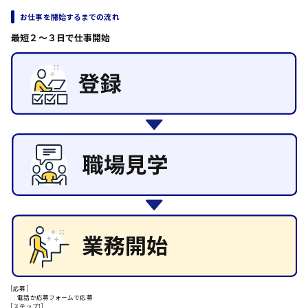
日給8000円～
その他の専門職
お仕事を開始するまでの流れ
東広島市
施設管理・整備
最短２〜３日で仕事開始
清掃
施工管理
自動車整備士
配送・ドライバー
安芸高田市
日給9000円～
山県郡
安芸太田町
日給10000円以上
安芸郡
[応募]
電話か応募フォームで応募
[ステップ1]