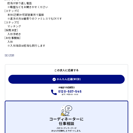
担当が折り返し電話
※職歴などをお聞きかせください
山口県
[ステップ2]
本社(己斐)か可部営業所で面接
※遠方の方は最寄りのファミレスでもOKです
[ステップ3]
日給制すべて
マッチング
[採用決定]
入社手続き
大竹市
[お仕事開始]
入社
※入社当日は担当も同行します
SEIZO01
三次市
この求人に応募する
月給制すべて
かんたん応募(WEB)
お電話での応募窓口
三原市
0120-507-545
受付：平日9:00 - 18:00
福山市
コーディネーターに
仕事相談
人材コーディネーターが
時給1000円～
あなたの仕事探しをサポートします。