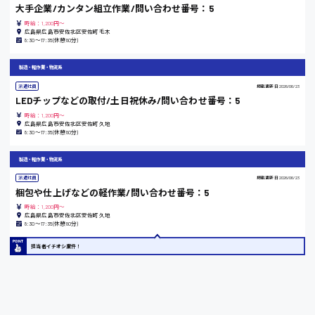
大手企業/カンタン組立作業/問い合わせ番号：5
時給：1,200円～
東京都
広島県広島市安佐北区安佐町毛木
8:30〜17:35(休憩80分)
時給1200円〜
製造・軽作業・物流系
派遣社員
掲載更新日
2026/06/23
島根県
LEDチップなどの取付/土日祝休み/問い合わせ番号：5
時給：1,200円～
広島県広島市安佐北区安佐町久地
8:30〜17:35(休憩80分)
香川県
製造・軽作業・物流系
時給1100円〜
派遣社員
掲載更新日
2026/06/23
梱包や仕上げなどの軽作業/問い合わせ番号：5
時給：1,200円～
愛知県
広島県広島市安佐北区安佐町久地
8:30〜17:35(休憩80分)
担当者イチオシ案件！
宮城県
時給1000円〜