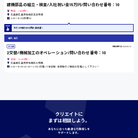
建機部品の組立・検査/入社祝い金15万円/問い合わせ番号：10
時給：1,800円～
島根県
広島県広島市佐伯区五日市港
8:00〜16:50(休憩1h)
今だけ時給1800円の高待遇！
組立、加工
香川県
時給1100円〜
正社員
掲載更新日
2026/06/23
2交替/機械加工のオペレーション/問い合わせ番号：10
日給：10,000円～
広島県広島市安佐南区大塚西
愛知県
8:00〜16:55/20:00〜4:55(2交替) ※常日勤･常夜勤のご相談お気軽にして下さい！
宮城県
時給1000円〜
クリエイトに
まずは相談しよう。
神奈川県
あなたに合った最適な仕事探しを
サポートします。