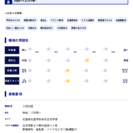
未経験でも安心の作業！
広島市中区
時給1200円～
製造・軽作業・物流系
組立、加工
この求人の特徴：
製造オペレーター
平日のみでOK
長期休暇あり
高収入
ブランク歓迎
交通費支給
ミドル活躍中
無資格でもOK
未経験歓迎
検品・包装・箱詰め
日払い・週払いOK
日勤のみ
無料送迎あり
土日祝休み
資格が活かせる
広島市東区
ピッキング・仕分け
軽作業
職場の雰囲気
フォークリフト
介護・医療系
低い
高い
年齢層
20代
30代
40代
50代
60代
時給1300円～
広島市南区
医師
男女比
女性
男性
介護職
看護助手
10人
100人
部署人数
以下
以上
看護師
1人
20人
派遣スタッフ
以下
以上
広島市西区
オフィスワーク系
貿易事務
募集要項
データ入力
コールセンターオペレーター
時給1400円～
人材派遣
雇用形態
一般事務
広島市佐伯区
時給：1,700円～
総務事務
給与
経理事務
広島県広島市佐伯区五日市港
エリア
営業事務
五日市駅より無料送迎バス有
アクセス(最寄駅)
駐輪場有 自転車・バイクなどの二輪通勤OK
受付事務