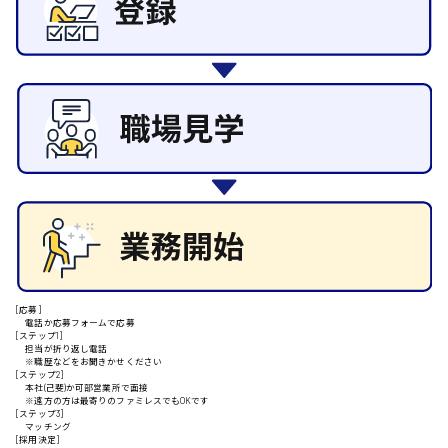
その他の専門職
施設管理・整備
清掃
施工管理
安芸高田市
自動車整備士
配送・ドライバー
日給9000円～
山県郡
安芸太田町
日給10000円以上
[応募]
電話か応募フォームで応募
[ステップ1]
安芸郡
担当が折り返し電話
※職歴などをお聞きかせください
[ステップ2]
本社(己斐)か可部営業所で面接
※遠方の方は最寄りのファミレスでもOKです
[ステップ3]
山口県
マッチング
[採用決定]