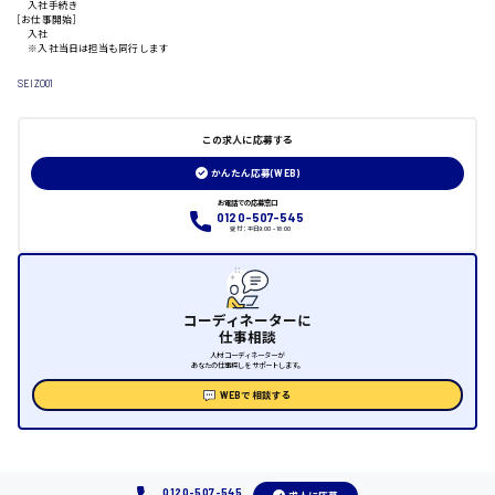
入社手続き
[お仕事開始]
日給制すべて
入社
※入社当日は担当も同行します
大竹市
SEIZO01
この求人に応募する
三次市
かんたん応募(WEB)
お電話での応募窓口
0120-507-545
月給制すべて
受付：平日9:00 - 18:00
三原市
コーディネーターに
仕事相談
人材コーディネーターが
福山市
あなたの仕事探しをサポートします。
WEBで相談する
時給1000円～
福岡県
0120-507-545