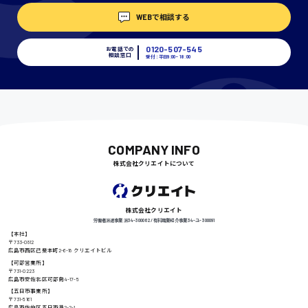
WEBで相談する
埼玉県
時給1400円〜
0120-507-545
お電話での
相談窓口
受付：平日9:00 - 18:00
千葉県
尾道市
日給9000円〜
COMPANY INFO
株式会社クリエイトについて
徳島県
株式会社クリエイト
労働者派遣事業 派34-300062 / 有料職業紹介事業 34-ユ-300091
【本社】
〒733-0812
広島市西区己斐本町2-6-18 クリエイトビル
高知県
日給8000円〜
【可部営業所】
〒731-0223
広島市安佐北区可部南4-17-5
【五日市事業所】
〒731-5161
広島市佐伯区五日市港2-2-1