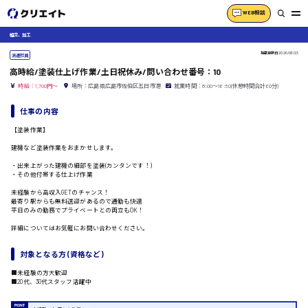
WEB相談
組立、加工
掲載更新日
2026/06/23
派遣社員
高時給/塗装仕上げ作業/土日祝休み/問い合わせ番号：10
時給：1,700円～
場所：広島県広島市佐伯区五日市港
就業時間：8:00〜16:50(休憩時間合計60分)
仕事の内容
【塗装作業】
建機など塗装作業をおまかせします。
・出来上がった建機の細部を塗装(カンタンです！)
・その他付帯する仕上げ作業
未経験から高収入GETのチャンス！
最寄り駅からも無料送迎があるので通勤も快適
平日のみの勤務でプライベートとの両立もOK！
詳細についてはお気軽にお問い合わせください。
対象となる方 (資格など)
■未経験の方大歓迎
■20代、30代スタッフ活躍中