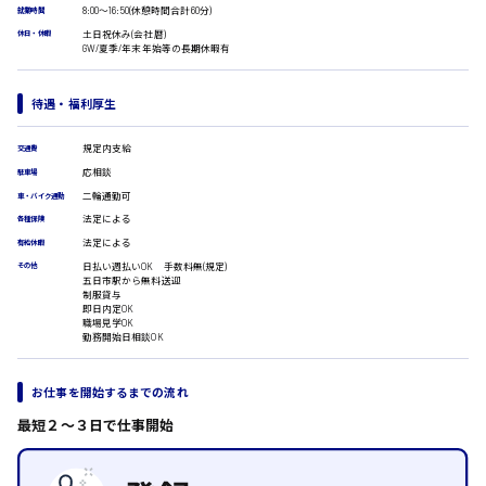
広島市安佐南区
8:00〜16:50(休憩時間合計60分)
医療事務
就業時間
翻訳、通訳
土日祝休み(会社暦)
休日・休暇
GW/夏季/年末年始等の長期休暇有
IT・クリエイティブ系
時給1500円以上
DTPオペレーター
広島市安佐北区
待遇・福利厚生
CADオペレーター
WEBデザイナー
規定内支給
交通費
校正・編集
システムエンジニア
応相談
駐車場
広島市安芸区
プログラマー
二輪通勤可
車・バイク通勤
カスタマーエンジニア
法定による
各種保険
販売・サービス・フード系
法定による
有給休暇
日払い週払いOK 手数料無(規定)
時給制すべて
その他
経営企画
五日市駅から無料送迎
廿日市市
販売
制服貸与
即日内定OK
レジ
職場見学OK
ホール
勤務開始日相談OK
接客
調理
呉市
お仕事を開始するまでの流れ
洗い場
営業
最短２〜３日で仕事開始
ラウンダー営業
日給8000円～
ルート営業
東広島市