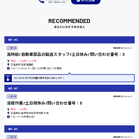
求人に応募
受付：平日9:00 - 18:00
岡山県
RECOMMENDED
あなたにおすすめの求人
時給1100円～
組立、加工
大阪府
派遣社員
掲載更新日
2026/06/23
高時給/自動車部品の製造スタッフ/土日休み/問い合わせ番号：3
時給：1,300円～1,625円
広島県安芸郡海田町
8:00〜17:00/20:15〜翌5:20(休憩60分) ※交替制
竹原市
コツコツ＆モクモク作業が好きな方にはピッタリ！
時給1300円〜
組立、加工
派遣社員
掲載更新日
2026/06/23
熊本県
溶接作業/土日祝休み/問い合わせ番号：5
時給：1,300円～
広島県広島市安佐北区安佐町久地
8:30〜17:35(休憩80分)
東京都
組立、加工
時給1200円〜
派遣社員
掲載更新日
2026/06/23