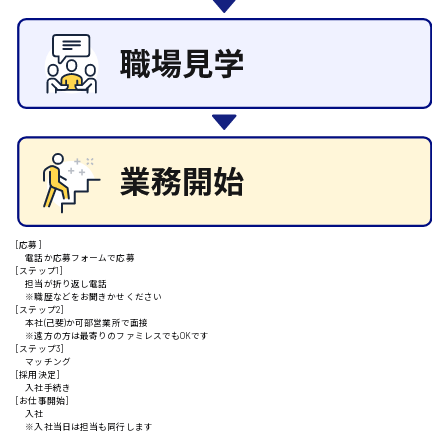
施設管理・整備
清掃
施工管理
安芸高田市
自動車整備士
配送・ドライバー
日給9000円～
山県郡
安芸太田町
[応募]
電話か応募フォームで応募
[ステップ1]
担当が折り返し電話
日給10000円以上
※職歴などをお聞きかせください
[ステップ2]
安芸郡
本社(己斐)か可部営業所で面接
※遠方の方は最寄りのファミレスでもOKです
[ステップ3]
マッチング
[採用決定]
入社手続き
[お仕事開始]
山口県
入社
※入社当日は担当も同行します