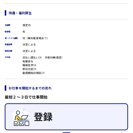
医療事務
翻訳、通訳
待遇・福利厚生
IT・クリエイティブ系
時給1500円以上
DTPオペレーター
広島市安佐北区
規定内
交通費
CADオペレーター
有
駐車場
WEBデザイナー
可（無料駐車場あり）
車・バイク通勤
校正・編集
法定による
各種保険
システムエンジニア
広島市安芸区
法定による
プログラマー
有給休暇
カスタマーエンジニア
日払い週払いOK 手数料無(規定)
その他
制服貸与
販売・サービス・フード系
職場見学OK
即日内定OK
時給制すべて
経営企画
勤務開始日相談OK
廿日市市
販売
レジ
お仕事を開始するまでの流れ
ホール
接客
最短２〜３日で仕事開始
呉市
調理
洗い場
営業
ラウンダー営業
日給8000円～
ルート営業
東広島市
その他の専門職