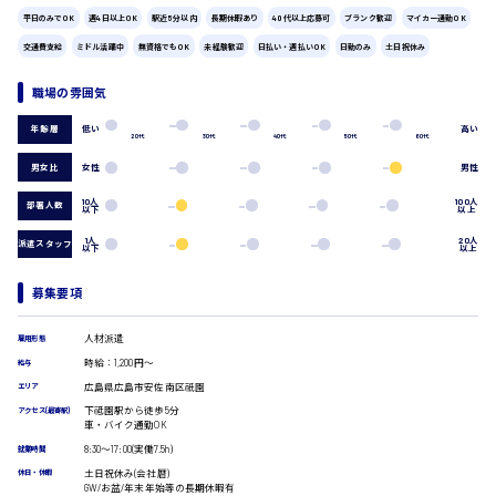
広島市中区
時給1200円～
製造・軽作業・物流系
平日のみでOK
週4日以上OK
駅近5分以内
長期休暇あり
40代以上応募可
ブランク歓迎
マイカー通勤OK
組立、加工
交通費支給
ミドル活躍中
無資格でもOK
未経験歓迎
日払い・週払いOK
日勤のみ
土日祝休み
製造オペレーター
検品・包装・箱詰め
職場の雰囲気
広島市東区
ピッキング・仕分け
低い
高い
年齢層
軽作業
20代
30代
40代
50代
60代
フォークリフト
男女比
女性
男性
介護・医療系
時給1300円～
10人
100人
広島市南区
部署人数
医師
以下
以上
介護職
1人
20人
派遣スタッフ
以下
以上
看護助手
看護師
募集要項
広島市西区
オフィスワーク系
貿易事務
人材派遣
雇用形態
データ入力
時給：1,200円～
給与
コールセンターオペレーター
時給1400円～
広島県広島市安佐南区祇園
エリア
広島市佐伯区
一般事務
下祗園駅から徒歩5分
アクセス(最寄駅)
総務事務
車・バイク通勤OK
経理事務
8:30〜17:00(実働7.5h)
就業時間
営業事務
土日祝休み(会社暦)
休日・休暇
受付事務
GW/お盆/年末年始等の長期休暇有
広島市安佐南区