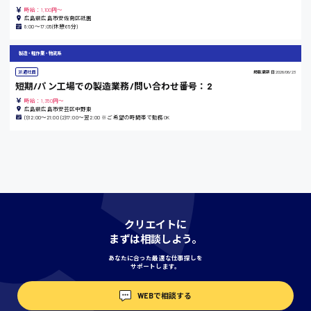
島根県
時給：1,100円～
広島県広島市安佐南区祇園
8:00〜17:05(休憩65分)
製造・軽作業・物流系
香川県
派遣社員
掲載更新日
2026/06/23
時給1100円〜
短期/パン工場での製造業務/問い合わせ番号：2
時給：1,350円～
広島県広島市安芸区中野東
(1)12:00～21:00 (2)17:00～翌2:00 ※ご希望の時間帯で勤務OK
愛知県
宮城県
時給1000円〜
クリエイトに
まずは相談しよう。
神奈川県
あなたに合った最適な仕事探しを
サポートします。
WEBで相談する
埼玉県