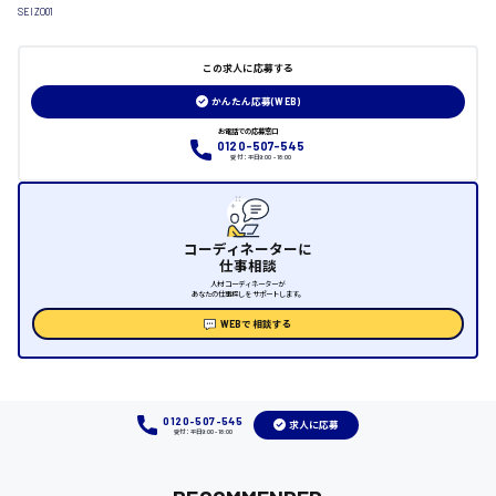
日給制すべて
SEIZO01
大竹市
この求人に応募する
かんたん応募(WEB)
お電話での応募窓口
三次市
0120-507-545
受付：平日9:00 - 18:00
月給制すべて
三原市
コーディネーターに
仕事相談
人材コーディネーターが
あなたの仕事探しをサポートします。
WEBで相談する
福山市
時給1000円～
0120-507-545
求人に応募
福岡県
受付：平日9:00 - 18:00