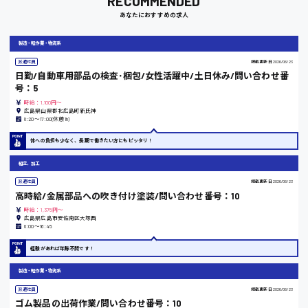
RECOMMENDED
あなたにおすすめの求人
岡山県
時給1100円～
製造・軽作業・物流系
派遣社員
掲載更新日
2026/06/23
日勤/自動車用部品の検査･梱包/女性活躍中/土日休み/問い合わせ番
大阪府
号：5
時給：1,100円～
広島県山県郡北広島町新氏神
8:20〜17:00(休憩1h)
竹原市
体への負担も少なく、長期で働きたい方にもピッタリ！
時給1300円〜
組立、加工
派遣社員
掲載更新日
2026/06/23
高時給/金属部品への吹き付け塗装/問い合わせ番号：10
熊本県
時給：1,375円～
広島県広島市安佐南区大塚西
8:00〜16:45
経験があれば年齢不問です！
東京都
製造・軽作業・物流系
時給1200円〜
派遣社員
掲載更新日
2026/06/23
ゴム製品の出荷作業/問い合わせ番号：10