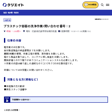
WEB相談
製造・軽作業・物流系
掲載更新日
2026/06/23
派遣社員
プラスチック容器の洗浄作業/問い合わせ番号：2
時給：1,200円～
場所：広島県広島市安佐南区祇園
就業時間：8:30〜17:00(実働7.5h)
仕事の内容
軽作業のお仕事です。
自社製造製品の納品管理までをお願いします。
期間(納期)の管理、作業工程の管理、実作業をお願いします。
箱から製品を取り出して、コンテナに移し検査をお願いします。
関係部署とのやり取りがありコミュニケーションスキルを必要とします。
※作業の内容は繰り返しの連続なのでコツ2モク2のお仕事内容です。
詳細についてはお気軽にお問い合わせください。
対象となる方 (資格など)
■未経験の方大歓迎
■男性スタッフ活躍中
下祗園駅から徒歩5分！
この求人の特徴：