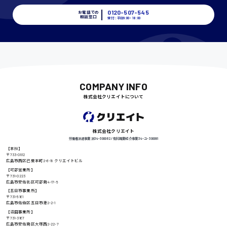
時給1400円〜
0120-507-545
お電話での
相談窓口
受付：平日9:00 - 18:00
千葉県
尾道市
COMPANY INFO
日給9000円〜
株式会社クリエイトについて
徳島県
株式会社クリエイト
労働者派遣事業 派34-300062 / 有料職業紹介事業 34-ユ-300091
【本社】
〒733-0812
広島市西区己斐本町2-6-18 クリエイトビル
【可部営業所】
高知県
日給8000円〜
〒731-0223
広島市安佐北区可部南4-17-5
【五日市事業所】
〒731-5161
広島市佐伯区五日市港2-2-1
【沼田事業所】
鳥取県
〒731-3167
広島市安佐南区大塚西2-22-7