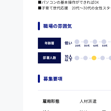
■パソコンの基本操作ができればOK
■子育て世代応援 20代〜30代の女性ス
職場の雰囲気
低い
年齢層
20代
30代
40代
50代
10人
部署人数
以下
募集要項
雇用形態
人材派遣