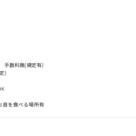
岡山県
大阪府
時給1200円〜
時給1100円〜
データ入力
コールセンターオペレータ
東京都
島根県
ー
日給9000円〜
日給8000円〜
宮城県
神奈川県
経理事務
営業事務
尾道市
徳島県
翻訳、通訳
系
 手数料無(規定有)
CADオペレーター
WEBデザイナー
定)
プログラマー
カスタマーエンジニア
K
ード系
販売
レジ
お昼を食べる場所有
調理
洗い場
ルート営業