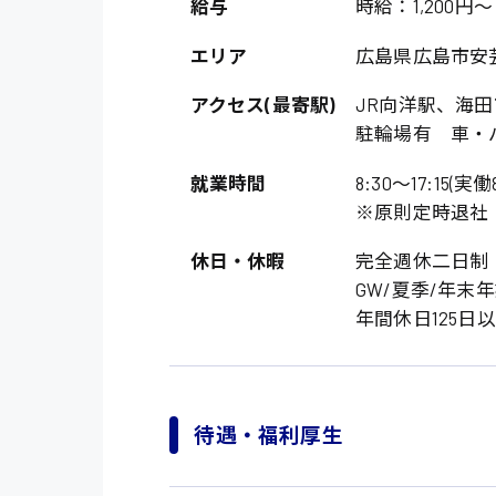
給与
時給：1,200円～
エリア
広島県広島市安
アクセス(最寄駅)
JR向洋駅、海田
駐輪場有 車・
就業時間
8:30〜17:15(
※原則定時退社
休日・休暇
完全週休二日制 
製造・軽作業・物流
GW/夏季/年末
広島市中区
組立、加工
年間休日125日
広島市佐伯区
軽作業
廿日市市
介護・医療系
時給1200円～
山県郡
待遇・福利厚生
時給制すべて
医師
大竹市
日給制すべて