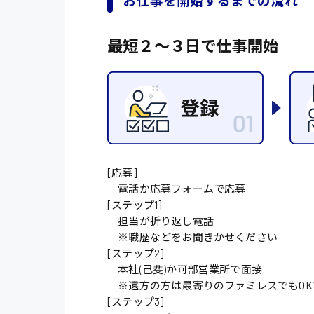
お仕事を開始するまでの流れ
施設管理・整備
最短２〜３日で仕事開始
配送・ドライバー
[応募]
電話か応募フォームで応募
[ステップ1]
担当が折り返し電話
※職歴などをお聞きかせください
[ステップ2]
本社(己斐)か可部営業所で面接
※遠方の方は最寄りのファミレスでもOK
[ステップ3]