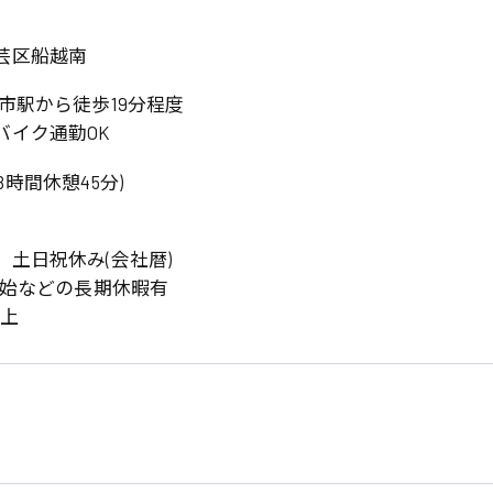
芸区船越南
市駅から徒歩19分程度
バイク通勤OK
実働8時間休憩45分)
土日祝休み(会社暦)
系
年始などの長期休暇有
広島市東区
広島市南区
製造オペレーター
検品・包装・箱詰め
以上
広島市安佐南区
広島市安佐北区
フォークリフト
呉市
東広島市
時給1300円～
時給1400円～
安芸太田町
安芸郡
日給8000円～
日給9000円～
介護職
看護助手
三次市
三原市
月給制すべて
時給1000円～