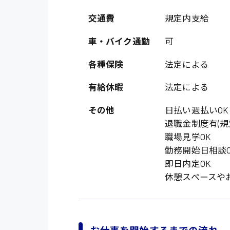
オフィスワーク系
福岡県
時給1300円〜
交通費
規定内支給
貿易事務
熊本県
時給1400円〜
車・バイク通勤
可
愛知県
総務事務
千葉県
各種保険
法定による
医療事務
鳥取県
有給休暇
法定による
IT・クリエイティブ
その他
日払い週払いOK
DTPオペレーター
退職金制度有(規
システムエンジニア
職場見学OK
勤務開始日相談O
販売・サービス・フ
即日内定OK
経営企画
休憩スペースや
接客
ラウンダー営業
その他の専門職