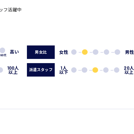
タッフ活躍中
高い
女性
男
男女比
60代
100人
1人
20
派遣スタッフ
以上
以下
以上