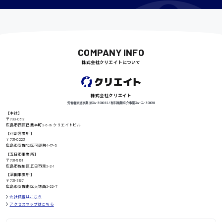
千葉県
COMPANY INFO
尾道市
日給9000円〜
株式会社クリエイトについて
株式会社クリエイト
徳島県
労働者派遣事業 派34-300062 / 有料職業紹介事業 34-ユ-300091
【本社】
〒733-0812
広島市西区己斐本町2-6-18 クリエイトビル
【可部営業所】
高知県
〒731-0223
日給8000円〜
広島市安佐北区可部南4-17-5
【五日市事業所】
〒731-5161
広島市佐伯区五日市港2-2-1
【沼田事業所】
〒731-3167
鳥取県
広島市安佐南区大塚西2-22-7
会社概要はこちら
アクセスマップはこちら