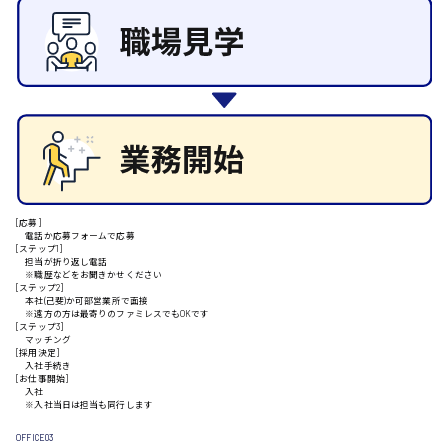
施設管理・整備
清掃
安芸高田市
施工管理
自動車整備士
配送・ドライバー
日給9000円～
山県郡
安芸太田町
[応募]
電話か応募フォームで応募
[ステップ1]
担当が折り返し電話
日給10000円以上
※職歴などをお聞きかせください
[ステップ2]
安芸郡
本社(己斐)か可部営業所で面接
※遠方の方は最寄りのファミレスでもOKです
[ステップ3]
マッチング
[採用決定]
入社手続き
山口県
[お仕事開始]
入社
※入社当日は担当も同行します
日給制すべて
OFFICE03