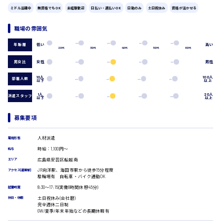
広島市中区
時給1200円～
製造・軽作業・物流系
ミドル活躍中
無資格でもOK
未経験歓迎
日払い・週払いOK
日勤のみ
土日祝休み
資格が活かせる
組立、加工
製造オペレーター
職場の雰囲気
検品・包装・箱詰め
広島市東区
低い
高い
年齢層
ピッキング・仕分け
20代
30代
40代
50代
60代
軽作業
男女比
女性
男性
フォークリフト
10人
100人
介護・医療系
部署人数
以下
以上
時給1300円～
広島市南区
医師
1人
20人
派遣スタッフ
以下
以上
介護職
看護助手
募集要項
看護師
広島市西区
オフィスワーク系
人材派遣
雇用形態
貿易事務
時給：1,100円～
給与
データ入力
広島県安芸区船越南
エリア
コールセンターオペレーター
時給1400円～
広島市佐伯区
JR向洋駅、海田市駅から徒歩15分程度
アクセス(最寄駅)
一般事務
駐輪場有 自転車・バイク通勤OK
総務事務
8:30〜17:15(実働8時間休憩45分)
就業時間
経理事務
土日祝休み(会社暦)
休日・休暇
営業事務
完全週休二日制
GW/夏季/年末年始などの長期休暇有
受付事務
広島市安佐南区
医療事務