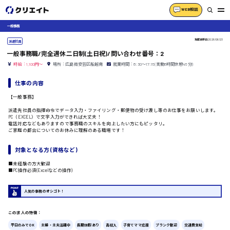
WEB相談
一般事務
掲載更新日
2026/06/23
派遣社員
一般事務職/完全週休二日制(土日祝)/問い合わせ番号：2
時給：1,100円～
場所：広島県安芸区船越南
就業時間：8:30〜17:15(実働8時間休憩45分)
仕事の内容
【一般事務】
派遣先社員の指揮命令でデータ入力・ファイリング・郵便物の受け渡し等のお仕事をお願いします。
PC（EXCEL）で文字入力ができれば大丈夫！
電話対応などもありますので事務職のスキルを向上したい方にもピッタリ。
ご家庭の都合についてのお休みに理解のある職場です！
対象となる方 (資格など)
■未経験の方大歓迎
■PC操作必須(Excelなどの操作)
人気の事務のオシゴト！
この求人の特徴：
平日のみでOK
主婦・主夫活躍中
長期休暇あり
高収入
子育てママ応援
ブランク歓迎
交通費支給