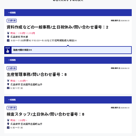
時給1100円～
一般事務
派遣社員
掲載更新日
2026/06/23
大阪府
資料作成などの一般事務/土日祝休み/問い合わせ番号：2
時給：1,150円～1,250円
広島県呉市本通
9:00〜17:00(休憩1h) ※10:00〜15:00などの短時間勤務も相談OK
竹原市
勤務時間の相談OK
時給1300円〜
一般事務
派遣社員
掲載更新日
2026/06/23
生産管理事務/問い合わせ番号：8
熊本県
時給：1,200円～
広島県安芸高田市吉田町山手
8:30〜17:30
東京都
一般事務
時給1200円〜
派遣社員
掲載更新日
2026/06/23
検査スタッフ/土日休み/問い合わせ番号：8
時給：1,100円～
広島県安芸高田市吉田町山手
島根県
8:30〜17:30