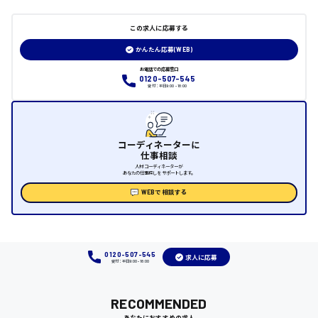
大竹市
この求人に応募する
かんたん応募(WEB)
お電話での応募窓口
三次市
0120-507-545
受付：平日9:00 - 18:00
月給制すべて
三原市
コーディネーターに
仕事相談
人材コーディネーターが
あなたの仕事探しをサポートします。
福山市
WEBで相談する
時給1000円～
福岡県
0120-507-545
求人に応募
受付：平日9:00 - 18:00
RECOMMENDED
岡山県
あなたにおすすめの求人