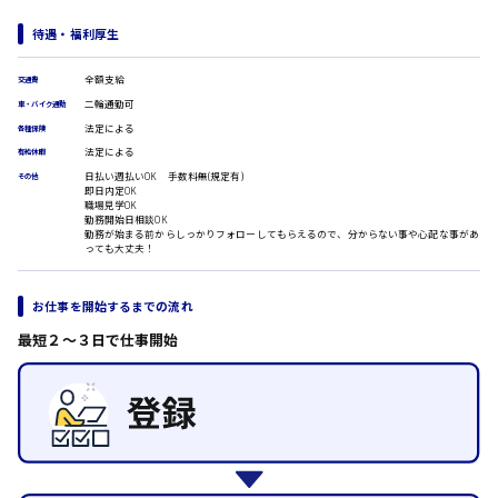
翻訳、通訳
待遇・福利厚生
IT・クリエイティブ系
時給1500円以上
広島市安佐北区
DTPオペレーター
全額支給
交通費
CADオペレーター
二輪通勤可
車・バイク通勤
WEBデザイナー
法定による
各種保険
校正・編集
法定による
有給休暇
システムエンジニア
広島市安芸区
日払い週払いOK 手数料無(規定有)
その他
プログラマー
即日内定OK
職場見学OK
カスタマーエンジニア
勤務開始日相談OK
勤務が始まる前からしっかりフォローしてもらえるので、分からない事や心配な事があ
販売・サービス・フード系
時給制すべて
っても大丈夫！
廿日市市
経営企画
販売
お仕事を開始するまでの流れ
レジ
ホール
最短２〜３日で仕事開始
接客
呉市
調理
洗い場
営業
日給8000円～
ラウンダー営業
東広島市
ルート営業
その他の専門職