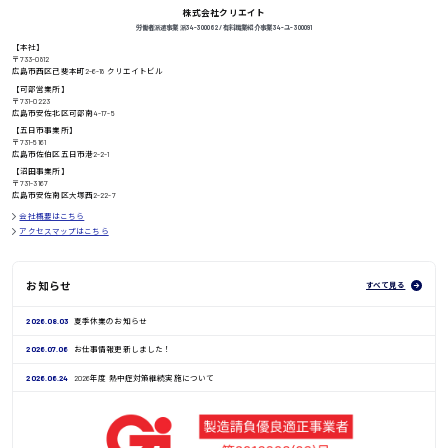
株式会社クリエイト
労働者派遣事業 派34-300062 / 有料職業紹介事業 34-ユ-300091
【本社】
〒733-0812
高知県
日給8000円〜
広島市西区己斐本町2-6-18 クリエイトビル
【可部営業所】
〒731-0223
広島市安佐北区可部南4-17-5
【五日市事業所】
〒731-5161
鳥取県
広島市佐伯区五日市港2-2-1
【沼田事業所】
〒731-3167
広島市安佐南区大塚西2-22-7
会社概要はこちら
アクセスマップはこちら
お知らせ
すべて見る
2026.08.03
夏季休業のお知らせ
2026.07.06
お仕事情報更新しました！
2026.06.24
2026年度 熱中症対策継続実施について