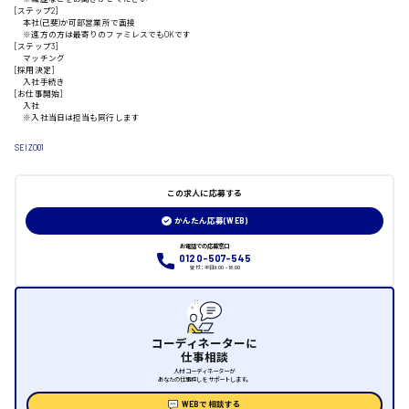
[ステップ2]
本社(己斐)か可部営業所で面接
※遠方の方は最寄りのファミレスでもOKです
山口県
[ステップ3]
マッチング
[採用決定]
入社手続き
日給制すべて
[お仕事開始]
入社
※入社当日は担当も同行します
大竹市
SEIZO01
この求人に応募する
三次市
かんたん応募(WEB)
お電話での応募窓口
月給制すべて
0120-507-545
受付：平日9:00 - 18:00
三原市
コーディネーターに
仕事相談
福山市
人材コーディネーターが
あなたの仕事探しをサポートします。
WEBで相談する