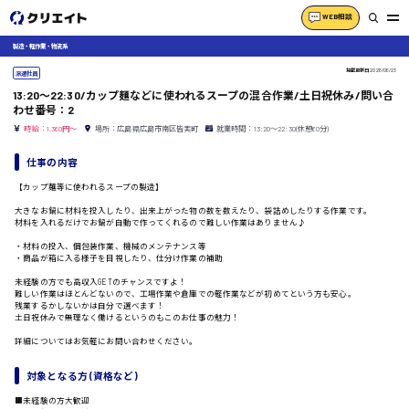
WEB相談
製造・軽作業・物流系
掲載更新日
2026/06/23
派遣社員
13:20〜22:30/カップ麺などに使われるスープの混合作業/土日祝休み/問い合
わせ番号：2
時給：1,360円～
場所：広島県広島市南区皆実町
就業時間：13:20〜22:30(休憩60分)
仕事の内容
【カップ麺等に使われるスープの製造】
大きなお鍋に材料を投入したり、出来上がった物の数を数えたり、袋詰めしたりする作業です。
材料を入れるだけでお鍋が自動で作ってくれるので難しい作業はありません♪
・材料の投入、個包装作業、機械のメンテナンス等
・商品が箱に入る様子を目視したり、仕分け作業の補助
未経験の方でも高収入GETのチャンスですよ！
難しい作業はほとんどないので、工場作業や倉庫での軽作業などが初めてという方も安心。
残業するかしないかは自分で選べます！
土日祝休みで無理なく働けるというのもこのお仕事の魅力！
詳細についてはお気軽にお問い合わせください。
対象となる方 (資格など)
■未経験の方大歓迎