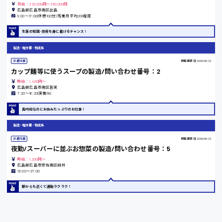
月給：220,000円～280,000円
広島県広島市南区出島
8:00〜17:00(休憩100分) 残業月平均20h程度
東京都
生涯の知識･技術を身に着けるチャンス！
時給1200円〜
製造・軽作業・物流系
派遣社員
掲載更新日
2026/06/23
カップ麺等に使うスープの製造/問い合わせ番号：2
島根県
時給：1,400円～
広島県広島市南区皆実
7:20〜16:20(実働8h)
高時給なのにお休みたっぷりのお仕事！
香川県
製造・軽作業・物流系
時給1100円〜
派遣社員
掲載更新日
2026/06/23
夜勤/スーパーに並ぶお惣菜の製造/問い合わせ番号：5
時給：1,200円～
愛知県
広島県広島市安佐南区緑井
19:00〜27:00
駅からも近くて通勤ラクラク！
宮城県
時給1000円〜