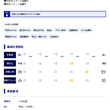
■中高年スタッフ活躍中
■男性スタッフ活躍中
広島市中区
時給1200円～
製造・軽作業・物流系
午後からの勤務なのでゆっくり出勤！
組立、加工
製造オペレーター
検品・包装・箱詰め
この求人の特徴：
ピッキング・仕分け
広島市東区
平日のみでOK
週4日以上OK
駅近5分以内
高収入
ブランク歓迎
交通費支給
ミドル活躍中
軽作業
無資格でもOK
未経験歓迎
日払い・週払いOK
土日祝休み
フォークリフト
介護・医療系
職場の雰囲気
時給1300円～
医師
広島市南区
低い
高い
年齢層
介護職
20代
30代
40代
50代
60代
看護助手
男女比
女性
男性
看護師
10人
100人
オフィスワーク系
部署人数
以下
以上
広島市西区
貿易事務
1人
20人
派遣スタッフ
以下
以上
データ入力
コールセンターオペレーター
募集要項
一般事務
時給1400円～
広島市佐伯区
総務事務
人材派遣
雇用形態
経理事務
時給：1,360円～
営業事務
給与