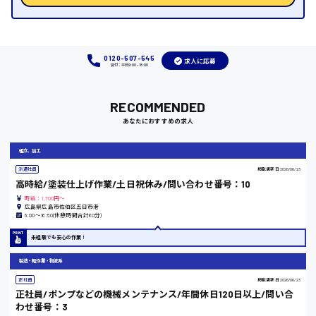
時給1000円～
福岡県
0120-507-545
求人に応募
受付：平日9:00 - 18:00
岡山県
RECOMMENDED
あなたにおすすめの求人
時給1100円～
組立、加工
大阪府
派遣社員
掲載更新日
2026/06/23
高時給/塗装仕上げ作業/土日祝休み/問い合わせ番号：10
時給：1,700円～
広島県広島市佐伯区五日市港
8:00〜16:50(休憩時間合計60分)
竹原市
未経験でも安心の作業！
時給1300円〜
製造・軽作業・物流系
正社員
掲載更新日
2026/06/23
熊本県
正社員/ポンプなどの機械メンテナンス/年間休日120日以上/問い合
わせ番号：3