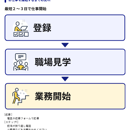
日給8000円～
その他の専門職
最短２〜３日で仕事開始
東広島市
施設管理・整備
清掃
施工管理
自動車整備士
配送・ドライバー
安芸高田市
日給9000円～
山県郡
安芸太田町
日給10000円以上
[応募]
安芸郡
電話か応募フォームで応募
[ステップ1]
担当が折り返し電話
※職歴などをお聞きかせください