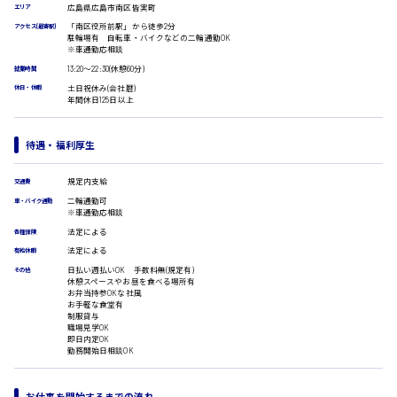
受付事務
広島県広島市南区皆実町
エリア
医療事務
「南区役所前駅」から徒歩2分
アクセス(最寄駅)
広島市安佐南区
駐輪場有 自転車・バイクなどの二輪通勤OK
翻訳、通訳
※車通勤応相談
IT・クリエイティブ系
13:20〜22:30(休憩60分)
就業時間
DTPオペレーター
土日祝休み(会社暦)
休日・休暇
時給1500円以上
年間休日125日以上
CADオペレーター
広島市安佐北区
WEBデザイナー
校正・編集
待遇・福利厚生
システムエンジニア
プログラマー
規定内支給
交通費
カスタマーエンジニア
広島市安芸区
二輪通勤可
車・バイク通勤
販売・サービス・フード系
※車通勤応相談
法定による
各種保険
経営企画
法定による
販売
有給休暇
時給制すべて
レジ
日払い週払いOK 手数料無(規定有)
その他
廿日市市
休憩スペースやお昼を食べる場所有
ホール
お弁当持参OKな社風
接客
お手軽な食堂有
制服貸与
調理
職場見学OK
洗い場
即日内定OK
勤務開始日相談OK
呉市
営業
ラウンダー営業
ルート営業
お仕事を開始するまでの流れ